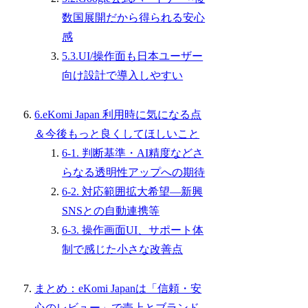
数国展開だから得られる安心
感
5.3.UI/操作面も日本ユーザー
向け設計で導入しやすい
6.eKomi Japan 利用時に気になる点
＆今後もっと良くしてほしいこと
6-1. 判断基準・AI精度などさ
らなる透明性アップへの期待
6-2. 対応範囲拡大希望―新興
SNSとの自動連携等
6-3. 操作画面UI、サポート体
制で感じた小さな改善点
まとめ：eKomi Japanは「信頼・安
心のレビュー」で売上とブランド