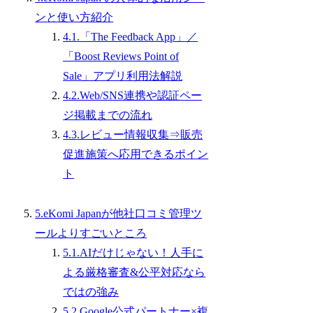
ンと使い方紹介
4.1.「The Feedback App」／
「Boost Reviews Point of
Sale」アプリ利用法解説
4.2.Web/SNS連携や認証ペー
ジ掲載までの流れ
4.3.レビュー情報収集⇒販売
促進施策へ応用できるポイン
ト
5.eKomi Japanが他社口コミ管理ツ
ールよりすごいところ
5.1.AIだけじゃない！人手に
よる厳格審査&公平対応なら
ではの強み
5.2.Google公式パートナー×複