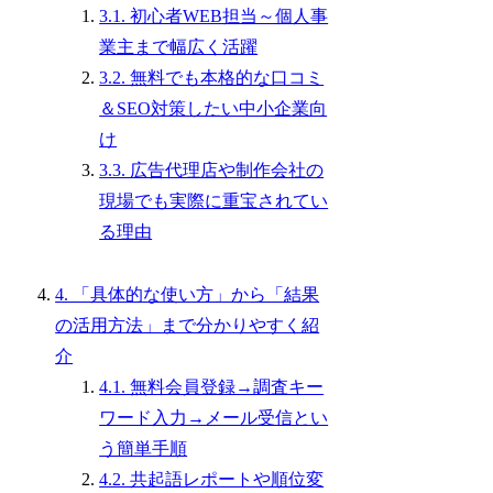
3.1. 初心者WEB担当～個人事
業主まで幅広く活躍
3.2. 無料でも本格的な口コミ
＆SEO対策したい中小企業向
け
3.3. 広告代理店や制作会社の
現場でも実際に重宝されてい
る理由
4. 「具体的な使い方」から「結果
の活用方法」まで分かりやすく紹
介
4.1. 無料会員登録→調査キー
ワード入力→メール受信とい
う簡単手順
4.2. 共起語レポートや順位変