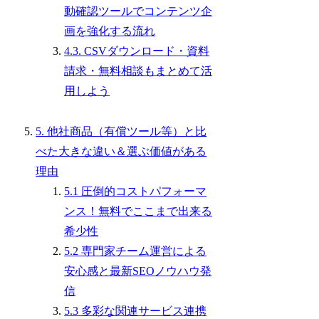
動確認ツールでコンテンツ企
画を強化する流れ
4.3. CSVダウンロード・資料
請求・無料相談もまとめて活
用しよう
5. 他社商品（有償ツール等）と比
べた大きな違い＆選ぶ価値がある
理由
5.1 圧倒的コストパフォーマ
ンス！無料でここまで出来る
希少性
5.2 専門家チーム運営による
安心感と最新SEOノウハウ発
信
5.3 多彩な関連サービス連携