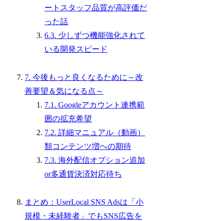
ートスタッフ品質が高評価だ
った話
6.3. 少しずつ機能強化されて
いる開発スピード
7. 今後もっと良くなるために～改
善要望＆気になる点～
7.1. Googleアカウント連携範
囲の拡充希望
7.2. 詳細マニュアル（動画）
類コンテンツ増への期待
7.3. 海外配信オプション追加
or多通貨決済対応待ち
まとめ：UserLocal SNS Adsは「小
規模・未経験者」でもSNS広告を