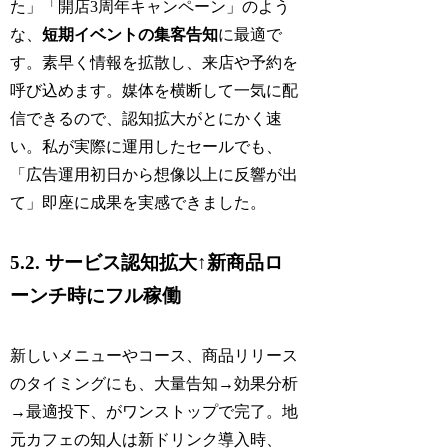
た」「開店3周年キャンペーン」のよう
な、
短期イベントの集客告知
に最適で
す。素早く情報を拡散し、来店や予約を
呼び込めます。媒体を横断して一気に配
信できるので、認知拡大がとにかく速
い。私が実際に運用したセールでも、
「広告運用初日から想像以上に反響が出
て」即座に成果を実感できました。
5.2. サービス認知拡大↑新商品ロ
ーンチ時にフル稼働
新しいメニューやコース、商品リリース
のタイミングにも、大量告知→効果分析
→最適投下、がワンストップで完了。地
元カフェの知人は新ドリンク導入時、