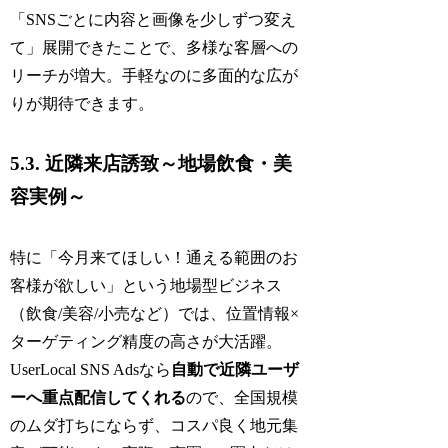
「SNSごとに内容と画像を少しずつ変え
て」展開できたことで、多様な客層への
リーチが増大。手軽なのに多面的な広が
りが期待できます。
5.3. 近隣来店誘致～地場飲食・美
容実例～
特に「今月来てほしい！通える範囲のお
客様が欲しい」という地場型ビジネス
（飲食/美容/小売など）では、位置情報×
ターゲティング精度の高さが大活躍。
UserLocal SNS Adsなら
自動で近隣ユーザ
ーへ重点配信してくれる
ので、全国規模
のムダ打ちにならず、コスパ良く地元集