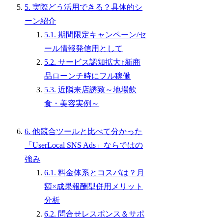
5. 実際どう活用できる？具体的シ
ーン紹介
5.1. 期間限定キャンペーン/セ
ール情報発信用として
5.2. サービス認知拡大↑新商
品ローンチ時にフル稼働
5.3. 近隣来店誘致～地場飲
食・美容実例～
6. 他競合ツールと比べて分かった
「UserLocal SNS Ads」ならではの
強み
6.1. 料金体系とコスパは？月
額×成果報酬型併用メリット
分析
6.2. 問合せレスポンス＆サポ