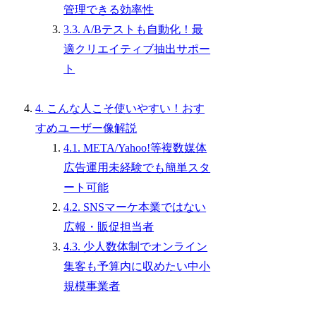
管理できる効率性
3.3. A/Bテストも自動化！最
適クリエイティブ抽出サポー
ト
4. こんな人こそ使いやすい！おす
すめユーザー像解説
4.1. META/Yahoo!等複数媒体
広告運用未経験でも簡単スタ
ート可能
4.2. SNSマーケ本業ではない
広報・販促担当者
4.3. 少人数体制でオンライン
集客も予算内に収めたい中小
規模事業者