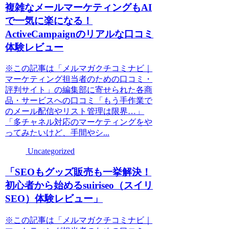
複雑なメールマーケティングもAI
で一気に楽になる！
ActiveCampaignのリアルな口コミ
体験レビュー
※この記事は「メルマガクチコミナビ｜
マーケティング担当者のための口コミ・
評判サイト」の編集部に寄せられた各商
品・サービスへの口コミ「もう手作業で
のメール配信やリスト管理は限界…」
「多チャネル対応のマーケティングをや
ってみたいけど、手間やシ...
Uncategorized
「SEOもグッズ販売も一挙解決！
初心者から始めるsuiriseo（スイリ
SEO）体験レビュー」
※この記事は「メルマガクチコミナビ｜