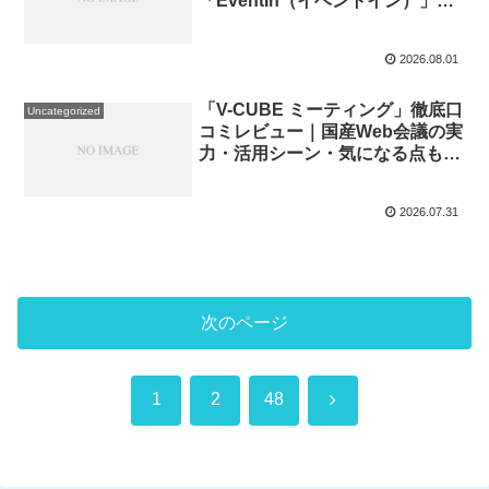
「EventIn（イベントイン）」徹
底口コミ！
2026.08.01
「V-CUBE ミーティング」徹底口
Uncategorized
コミレビュー｜国産Web会議の実
力・活用シーン・気になる点もま
るごと解説
2026.07.31
次のページ
次
1
2
48
へ