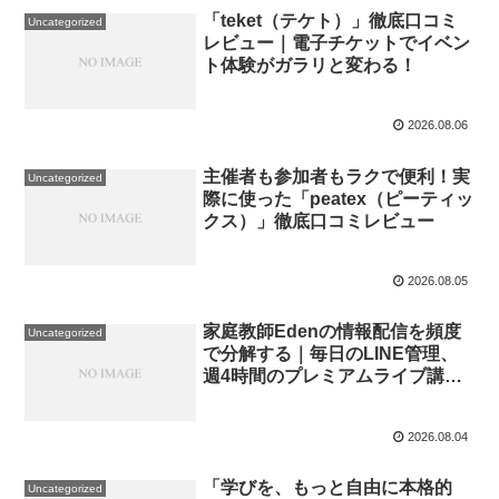
「teket（テケト）」徹底口コミ
Uncategorized
レビュー｜電子チケットでイベン
ト体験がガラリと変わる！
2026.08.06
主催者も参加者もラクで便利！実
Uncategorized
際に使った「peatex（ピーティッ
クス）」徹底口コミレビュー
2026.08.05
家庭教師Edenの情報配信を頻度
Uncategorized
で分解する｜毎日のLINE管理、
週4時間のプレミアムライブ講
座、週4回のグループコンサル、
200本以上のアーカイブが接触設
2026.08.04
計としてどう組まれているのか
「学びを、もっと自由に本格的
Uncategorized