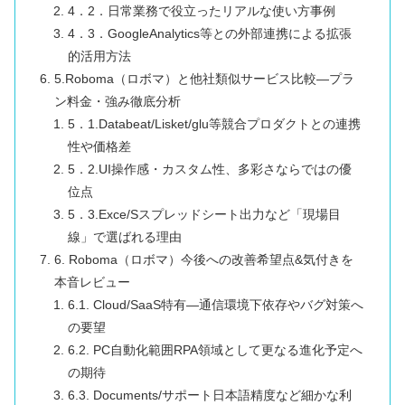
4．2．日常業務で役立ったリアルな使い方事例
4．3．GoogleAnalytics等との外部連携による拡張
的活用方法
5.Roboma（ロボマ）と他社類似サービス比較―プラ
ン料金・強み徹底分析
5．1.Databeat/Lisket/glu等競合プロダクトとの連携
性や価格差
5．2.UI操作感・カスタム性、多彩さならではの優
位点
5．3.Exce/Sスプレッドシート出力など「現場目
線」で選ばれる理由
6. Roboma（ロボマ）今後への改善希望点&気付きを
本音レビュー
6.1. Cloud/SaaS特有―通信環境下依存やバグ対策へ
の要望
6.2. PC自動化範囲RPA領域として更なる進化予定へ
の期待
6.3. Documents/サポート日本語精度など細かな利