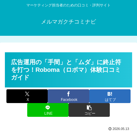
マーケティング担当者のための口コミ・評判サイト
メルマガクチコミナビ
広告運用の「手間」と「ムダ」に終止符
を打つ！Roboma（ロボマ）体験口コミ
ガイド
X
Facebook
はてブ
LINE
コピー
2026.05.13