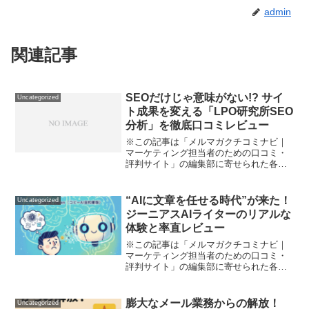
admin
関連記事
SEOだけじゃ意味がない!? サイ
Uncategorized
ト成果を変える「LPO研究所SEO
分析」を徹底口コミレビュー
※この記事は「メルマガクチコミナビ｜
マーケティング担当者のための口コミ・
評判サイト」の編集部に寄せられた各商
品・サービスへの口コミ「検索順位は上
がったはずなのに、なぜ売上は増えない
のか？」マーケティングを担当している
“AIに文章を任せる時代”が来た！
Uncategorized
と、こんな疑問や壁にぶつ...
ジーニアスAIライターのリアルな
体験と率直レビュー
※この記事は「メルマガクチコミナビ｜
マーケティング担当者のための口コミ・
評判サイト」の編集部に寄せられた各商
品・サービスへの口コミ突然ですが――
あなたは日々の文章作成や校正作業が苦
痛だと感じたことはありませんか？ 「繰
膨大なメール業務からの解放！
Uncategorized