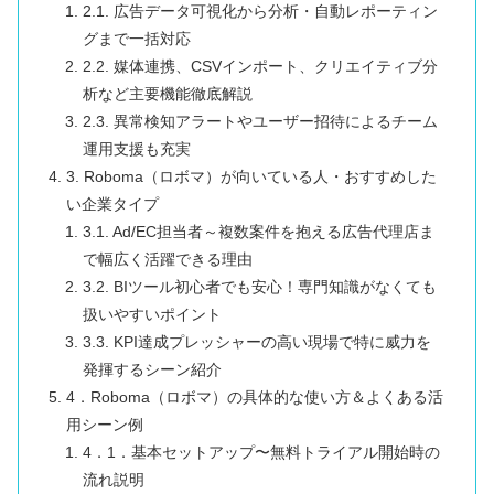
2.1. 広告データ可視化から分析・自動レポーティン
グまで一括対応
2.2. 媒体連携、CSVインポート、クリエイティブ分
析など主要機能徹底解説
2.3. 異常検知アラートやユーザー招待によるチーム
運用支援も充実
3. Roboma（ロボマ）が向いている人・おすすめした
い企業タイプ
3.1. Ad/EC担当者～複数案件を抱える広告代理店ま
で幅広く活躍できる理由
3.2. BIツール初心者でも安心！専門知識がなくても
扱いやすいポイント
3.3. KPI達成プレッシャーの高い現場で特に威力を
発揮するシーン紹介
4．Roboma（ロボマ）の具体的な使い方＆よくある活
用シーン例
4．1．基本セットアップ〜無料トライアル開始時の
流れ説明