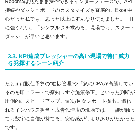
Robomaは見たまま操作できるインターフェースで、API
接続やダッシュボードのカスタマイズも直感的。Excel中
心だった私でも、思った以上にすんなり使えました。「IT
に強くない」「シンプルさを求める」現場でも、スタート
ダッシュが早いと思います。
3.3. KPI達成プレッシャーの高い現場で特に威力
を発揮するシーン紹介
たとえば販促予算の“進捗管理”や「急にCPAが高騰してい
るのを即アラートで察知→すぐ施策修正」といった判断が
圧倒的にスピードアップ。週次/月次レポート提出に追わ
れるインハウス担当・広告代理店の現場では、「誰が触っ
ても数字に自信が持てる」安心感が何よりありがたかった
です。