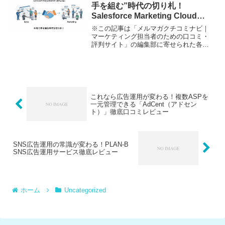
い…」「成分やブランドの想い...
手を組む”時代の切り札！
Salesforce Marketing Cloud
Account Engagement（旧
※この記事は「メルマガクチコミナビ｜
Pardot）体験口コミレビュー
マーケティング担当者のための口コミ・
評判サイト」の編集部に寄せられた各商
品・サービスへの口コミ新規の取引先を
獲得したい。展示会や問い合わせで集め
た名刺、結局その後のフォローが続かな
い。営業とマーケ部門の情...
これなら広告運用が変わる！複数ASPを
一元管理できる「AdCent（アドセン
ト）」徹底口コミレビュー
SNS広告運用の常識が変わる！PLAN-B
SNS広告運用サービス徹底レビュー
ホーム
Uncategorized