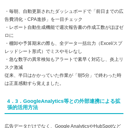
・毎朝、自動更新されたダッシュボードで「前日までの広
告費消化・CPA進捗」を一目チェック
・レポート自動生成機能で週次報告書の作成工数がほぼゼ
ロに
・棚卸や予算期末の際も、全データ一括出力（Excel/スプ
レッドシート形式）でミスやモレなし
・急な数字の異常検知もアラートで素早く対応し、炎上リ
スク激減
従来、半日はかかっていた作業が「朝5分」で終わった時
は正直感動すら覚えました。
4．3．GoogleAnalytics等との外部連携による拡
張的活用方法
広告データだけでなく、Google AnalyticsやHubSpotなど