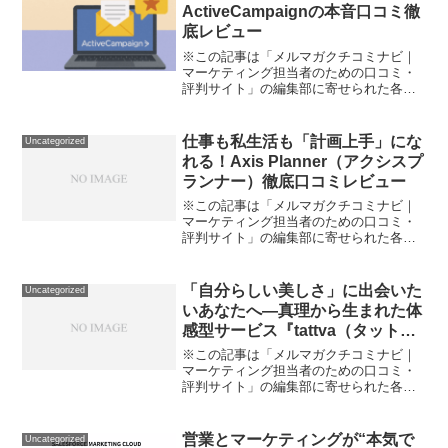
り返しのメール文章作成...
ActiveCampaignの本音口コミ徹
底レビュー
※この記事は「メルマガクチコミナビ｜
マーケティング担当者のための口コミ・
評判サイト」の編集部に寄せられた各商
品・サービスへの口コミ「メール配信ツ
ールって結局どれがいいの？ 複雑な作業
や設定が多くて面倒くさいし、メルマガ
仕事も私生活も「計画上手」にな
Uncategorized
だけじゃもう効果も感じ...
れる！Axis Planner（アクシスプ
ランナー）徹底口コミレビュー
※この記事は「メルマガクチコミナビ｜
マーケティング担当者のための口コミ・
評判サイト」の編集部に寄せられた各商
品・サービスへの口コミ「やることが多
すぎて、タスクや予定が把握しきれな
い」「チームで共有したい情報が分散し
「自分らしい美しさ」に出会いた
Uncategorized
て、結局誰かが抜け落ちてい...
いあなたへ—真理から生まれた体
感型サービス『tattva（タット
ワ）』のリアルな口コミ＆徹底レ
※この記事は「メルマガクチコミナビ｜
ビュー
マーケティング担当者のための口コミ・
評判サイト」の編集部に寄せられた各商
品・サービスへの口コミ「スキンケアや
セルフケア製品、毎日使うものだからこ
そ、何を選んだらいいのかわからな
営業とマーケティングが“本気で
Uncategorized