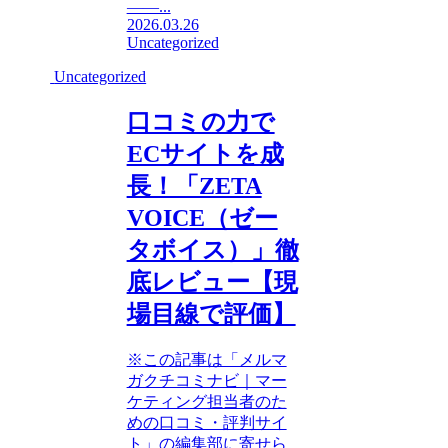
——...
2026.03.26
Uncategorized
Uncategorized
口コミの力で
ECサイトを成
長！「ZETA
VOICE（ゼー
タボイス）」徹
底レビュー【現
場目線で評価】
※この記事は「メルマ
ガクチコミナビ｜マー
ケティング担当者のた
めの口コミ・評判サイ
ト」の編集部に寄せら