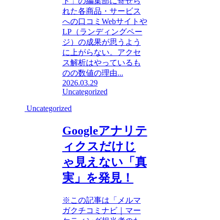
ト」の編集部に寄せら
れた各商品・サービス
への口コミWebサイトや
LP（ランディングペー
ジ）の成果が思うよう
に上がらない。アクセ
ス解析はやっているも
のの数値の理由...
2026.03.29
Uncategorized
Uncategorized
Googleアナリテ
ィクスだけじ
ゃ見えない「真
実」を発見！
※この記事は「メルマ
ガクチコミナビ｜マー