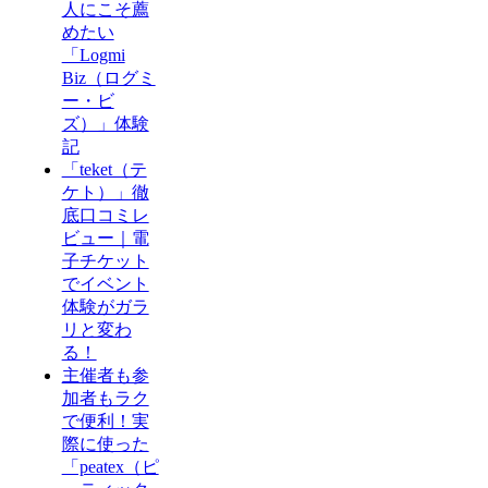
人にこそ薦
めたい
「Logmi
Biz（ログミ
ー・ビ
ズ）」体験
記
「teket（テ
ケト）」徹
底口コミレ
ビュー｜電
子チケット
でイベント
体験がガラ
リと変わ
る！
主催者も参
加者もラク
で便利！実
際に使った
「peatex（ピ