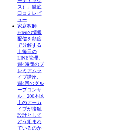
ーティック
ス）」徹底
口コミレビ
ュー
家庭教師
Edenの情報
配信を頻度
で分解する
｜毎日の
LINE管理、
週4時間のプ
レミアムラ
イブ講座、
週4回のグル
ープコンサ
ル、200本以
上のアーカ
イブが接触
設計として
どう組まれ
ているのか