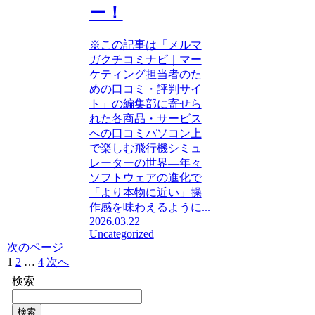
ー！
※この記事は「メルマ
ガクチコミナビ｜マー
ケティング担当者のた
めの口コミ・評判サイ
ト」の編集部に寄せら
れた各商品・サービス
への口コミパソコン上
で楽しむ飛行機シミュ
レーターの世界—年々
ソフトウェアの進化で
「より本物に近い」操
作感を味わえるように...
2026.03.22
Uncategorized
次のページ
1
2
…
4
次へ
検索
検索