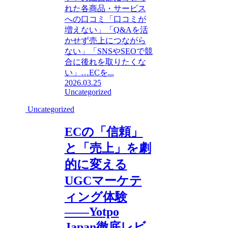
れた各商品・サービス
への口コミ「口コミが
増えない」「Q&Aを活
かせず売上につながら
ない」「SNSやSEOで競
合に後れを取りたくな
い」…ECを...
2026.03.25
Uncategorized
Uncategorized
ECの「信頼」
と「売上」を劇
的に変える
UGCマーケテ
ィング体験
――Yotpo
Japan徹底レビ