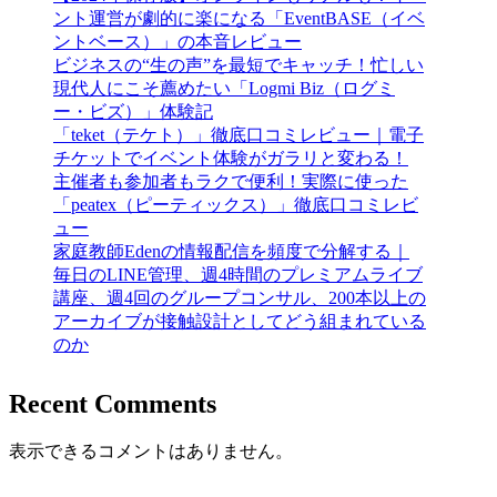
ント運営が劇的に楽になる「EventBASE（イベ
ントベース）」の本音レビュー
ビジネスの“生の声”を最短でキャッチ！忙しい
現代人にこそ薦めたい「Logmi Biz（ログミ
ー・ビズ）」体験記
「teket（テケト）」徹底口コミレビュー｜電子
チケットでイベント体験がガラリと変わる！
主催者も参加者もラクで便利！実際に使った
「peatex（ピーティックス）」徹底口コミレビ
ュー
家庭教師Edenの情報配信を頻度で分解する｜
毎日のLINE管理、週4時間のプレミアムライブ
講座、週4回のグループコンサル、200本以上の
アーカイブが接触設計としてどう組まれている
のか
Recent Comments
表示できるコメントはありません。