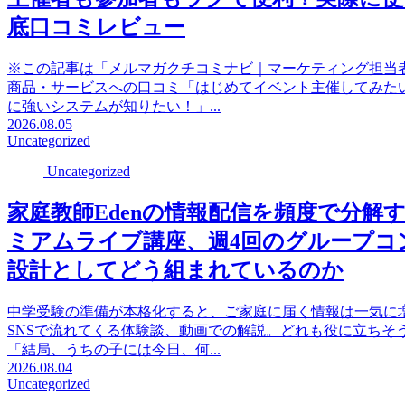
底口コミレビュー
※この記事は「メルマガクチコミナビ｜マーケティング担当
商品・サービスへの口コミ「はじめてイベント主催してみた
に強いシステムが知りたい！」...
2026.08.05
Uncategorized
Uncategorized
家庭教師Edenの情報配信を頻度で分解す
ミアムライブ講座、週4回のグループコ
設計としてどう組まれているのか
中学受験の準備が本格化すると、ご家庭に届く情報は一気に
SNSで流れてくる体験談、動画での解説。どれも役に立ちそ
「結局、うちの子には今日、何...
2026.08.04
Uncategorized