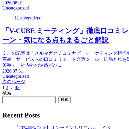
2026.08.01
Uncategorized
Uncategorized
「V-CUBE ミーティング」徹底口コミ
ーン・気になる点もまるごと解説
※この記事は「メルマガクチコミナビ｜マーケティング担当
商品・サービスへの口コミリモート会議ツール、結局どれを選
苦手」「社内外の連絡がバ...
2026.07.31
Uncategorized
次のページ
1
2
…
48
次
検索
へ
検索
Recent Posts
【2024年保存版】オンラインもリアルも！イベ