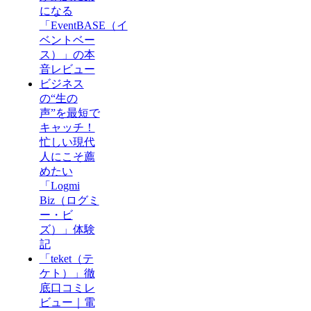
になる
「EventBASE（イ
ベントベー
ス）」の本
音レビュー
ビジネス
の“生の
声”を最短で
キャッチ！
忙しい現代
人にこそ薦
めたい
「Logmi
Biz（ログミ
ー・ビ
ズ）」体験
記
「teket（テ
ケト）」徹
底口コミレ
ビュー｜電