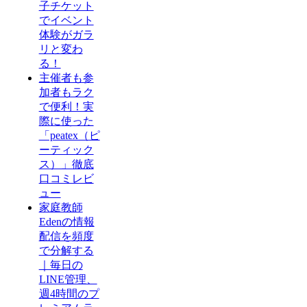
子チケット
でイベント
体験がガラ
リと変わ
る！
主催者も参
加者もラク
で便利！実
際に使った
「peatex（ピ
ーティック
ス）」徹底
口コミレビ
ュー
家庭教師
Edenの情報
配信を頻度
で分解する
｜毎日の
LINE管理、
週4時間のプ