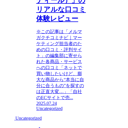
ディール）」の
リアルな口コミ
体験レビュー
※この記事は「メルマ
ガクチコミナビ｜マー
ケティング担当者のた
めの口コミ・評判サイ
ト」の編集部に寄せら
れた各商品・サービス
への口コミ「ネットで
買い物したいけど、膨
大な商品から“本当に自
分に合うもの”を探すの
は正直大変…」「自社
のECサイトで売...
2025.07.24
Uncategorized
Uncategorized