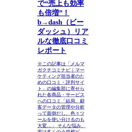
で“売上も効率
も倍増”！
b→dash（ビー
ダッシュ）リア
ルな徹底口コミ
レポート
※この記事は「メルマ
ガクチコミナビ｜マー
ケティング担当者のた
めの口コミ・評判サイ
ト」の編集部に寄せら
れた各商品・サービス
への口コミ「結局、顧
客データの管理や分析
って面倒だし、色々ツ
ールを使い分けるのも
大変…」 そんな悩み、
実は多くの小規模ビ...