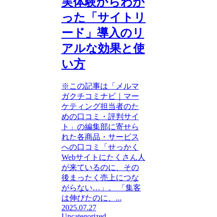
実体験からわか
った「サイトリ
ード」導入のリ
アルな効果と使
い方
※この記事は「メルマ
ガクチコミナビ｜マー
ケティング担当者のた
めの口コミ・評判サイ
ト」の編集部に寄せら
れた各商品・サービス
への口コミ「せっかく
Webサイトにたくさん人
が来ているのに、その
後まったく売上につな
がらない…」。 「集客
は伸びたのに、...
2025.07.27
Uncategorized