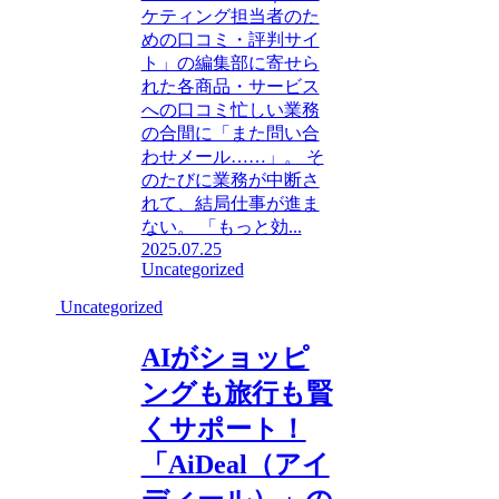
ケティング担当者のた
めの口コミ・評判サイ
ト」の編集部に寄せら
れた各商品・サービス
への口コミ忙しい業務
の合間に「また問い合
わせメール……」。 そ
のたびに業務が中断さ
れて、結局仕事が進ま
ない。 「もっと効...
2025.07.25
Uncategorized
Uncategorized
AIがショッピ
ングも旅行も賢
くサポート！
「AiDeal（アイ