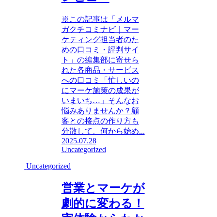
※この記事は「メルマ
ガクチコミナビ｜マー
ケティング担当者のた
めの口コミ・評判サイ
ト」の編集部に寄せら
れた各商品・サービス
への口コミ「忙しいの
にマーケ施策の成果が
いまいち…」そんなお
悩みありませんか？顧
客との接点の作り方も
分散して、何から始め...
2025.07.28
Uncategorized
Uncategorized
営業とマーケが
劇的に変わる！