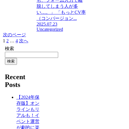
も、フォーム入力で離
脱してしまう人が多
い…。」 「もっとCV率
（コンバージョン...
2025.07.23
Uncategorized
次のページ
1
2
…
4
次へ
検索
検索
Recent
Posts
【2024年保
存版】オン
ラインもリ
アルも！イ
ベント運営
が劇的に楽