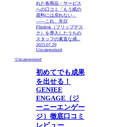
れた各商品・サービス
への口コミ「もう紙の
資料には戻れない」
――これ、先日
Flipdesk（フリップデス
ク）を導入したうちの
スタッフの素直な感...
2025.07.29
Uncategorized
Uncategorized
初めてでも成果
を出せる！
GENIEE
ENGAGE（ジ
ーニーエンゲー
ジ）徹底口コミ
レビュー