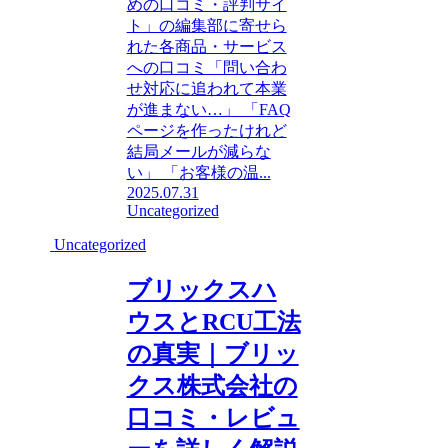
めの口コミ・評判サイ
ト」の編集部に寄せら
れた各商品・サービス
への口コミ「問い合わ
せ対応に追われて本業
が進まない…」 「FAQ
ページを作ったけれど
結局メールが減らな
い」 「お客様の温...
2025.07.31
Uncategorized
Uncategorized
ブリックスハ
ウスとRCU工法
の真実｜ブリッ
クス株式会社の
口コミ・レビュ