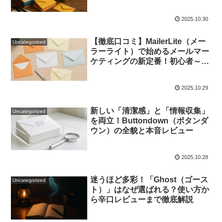
なメルマガ運用と収益化、私が選
んだ理由からメリット・デメリッ
2025.10.30
トまで徹底レビュー〜
【徹底口コミ】MailerLite（メー
Uncategorized
ラーライト）で始めるメールマー
ケティングの新定番！初心者～事
業主まで納得の使い心地を体験レ
ビュー
2025.10.29
新しい「清潔感」と「情報収集」
Uncategorized
を両立！Buttondown（ボタンダ
ウン）の全貌と本音レビュー
2025.10.28
迷うほど多彩！「Ghost（ゴース
Uncategorized
ト）」はなぜ選ばれる？使い方か
ら辛口レビューまで徹底解説