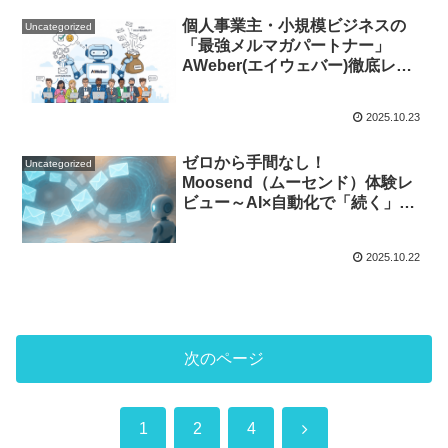
個人事業主・小規模ビジネスの
Uncategorized
「最強メルマガパートナー」
AWeber(エイウェバー)徹底レビ
ュー｜使いやすい自動化＆高配信
率の実力とは？
2025.10.23
ゼロから手間なし！
Uncategorized
Moosend（ムーセンド）体験レ
ビュー～AI×自動化で「続く」メ
ールマーケの新常識～
2025.10.22
次のページ
次
1
2
4