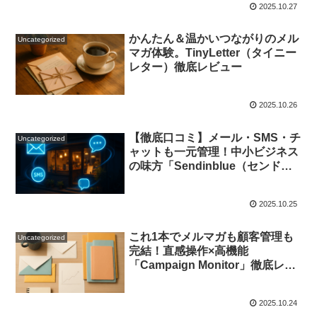
2025.10.27
かんたん＆温かいつながりのメル
Uncategorized
マガ体験。TinyLetter（タイニー
レター）徹底レビュー
2025.10.26
【徹底口コミ】メール・SMS・チ
Uncategorized
ャットも一元管理！中小ビジネス
の味方「Sendinblue（センドイ
ンブルー）」実体験レビュー
2025.10.25
これ1本でメルマガも顧客管理も
Uncategorized
完結！直感操作×高機能
「Campaign Monitor」徹底レビ
ュー
2025.10.24