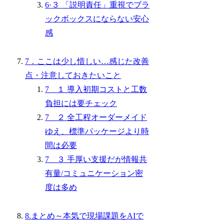
6·３ 「説明責任」重視でブラ
ックボックスにならない安心
感
7．ここは少し惜しい…感じた改善
点・注意しておきたいこと
7 １ 導入初期コストと工数
負担には要チェック
7 ２ 全工程オーダーメイド
ゆえ、標準パッケージより時
間は必要
7 ３ 手厚い支援だが情報共
有量/コミュニケーション密
度は多め
8.まとめ～本気で現場課題をAIで