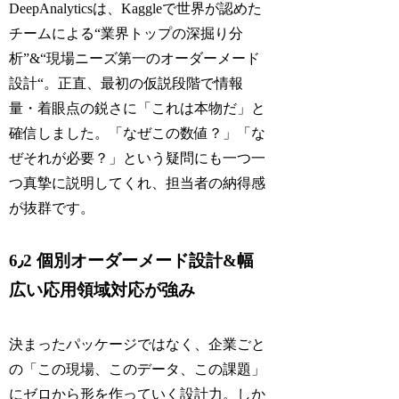
DeepAnalyticsは、Kaggleで世界が認めた
チームによる“業界トップの深掘り分
析”&“現場ニーズ第一のオーダーメード
設計“。正直、最初の仮説段階で情報
量・着眼点の鋭さに「これは本物だ」と
確信しました。「なぜこの数値？」「な
ぜそれが必要？」という疑問にも一つ一
つ真摯に説明してくれ、担当者の納得感
が抜群です。
6٫2 個別オーダーメード設計&幅
広い応用領域対応が強み
決まったパッケージではなく、企業ごと
の「この現場、このデータ、この課題」
にゼロから形を作っていく設計力。しか