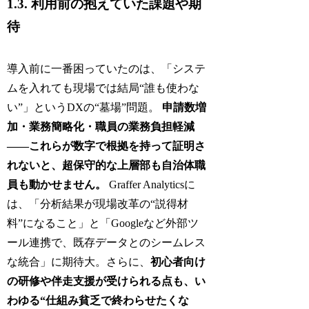
1.3. 利用前の抱えていた課題や期
待
導入前に一番困っていたのは、「システ
ムを入れても現場では結局“誰も使わな
い”」というDXの“墓場”問題。
申請数増
加・業務簡略化・職員の業務負担軽減
――これらが数字で根拠を持って証明さ
れないと、超保守的な上層部も自治体職
員も動かせません。
Graffer Analyticsに
は、「分析結果が現場改革の“説得材
料”になること」と「Googleなど外部ツ
ール連携で、既存データとのシームレス
な統合」に期待大。さらに、
初心者向け
の研修や伴走支援が受けられる点も、い
わゆる“仕組み貧乏で終わらせたくな