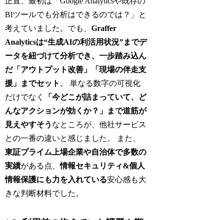
正直、最初は「Google Analyticsや既存の
BIツールでも分析はできるのでは？」と
考えていました。でも、
Graffer
Analyticsは“生成AIの利活用状況”までデ
ータを紐づけて分析でき、一歩踏み込ん
だ「アウトプット改善」「現場の伴走支
援」までセット
。 単なる数字の可視化
だけでなく
「今どこが詰まっていて、ど
んなアクションが効くか？」まで道筋が
見えやすそう
なところが、他社サービス
との一番の違いと感じました。 また、
東証プライム上場企業や自治体で多数の
実績
がある点、
情報セキュリティ&個人
情報保護にも力を入れている
安心感も大
きな判断材料でした。