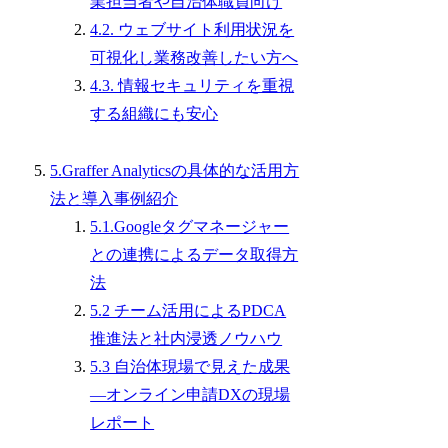
業担当者や自治体職員向け
4.2. ウェブサイト利用状況を
可視化し業務改善したい方へ
4.3. 情報セキュリティを重視
する組織にも安心
5.Graffer Analyticsの具体的な活用方
法と導入事例紹介
5.1.Googleタグマネージャー
との連携によるデータ取得方
法
5.2 チーム活用によるPDCA
推進法と社内浸透ノウハウ
5.3 自治体現場で見えた成果
―オンライン申請DXの現場
レポート