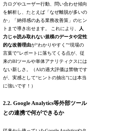
力ログやユーザー行動、問い合わせ傾向
を解析し、たとえば「なぜ離脱が多いの
か」「納得感のある業務改善策」のヒン
トまで導き出せます。 これにより、
人
力じゃ読み取れない規模のデータや定性
的な改善理由
が“わかりやすく”“現場の
言葉で”レポートに落ちてくる点が、従
来のBIツールや単体アナリティクスには
ない新しさ。（AIの過大評価は禁物です
が、実感として“ヒントの抽出”には本当
に強いです！）
2.2. Google Analytics等外部ツール
との連携で何ができるか
従来から使っていたGoogle Analyticsやタ