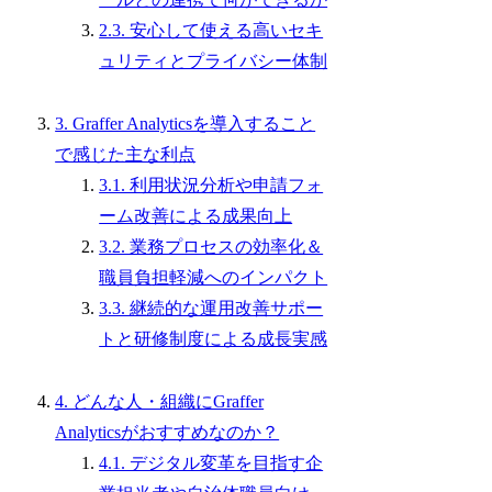
2.3. 安心して使える高いセキ
ュリティとプライバシー体制
3. Graffer Analyticsを導入すること
で感じた主な利点
3.1. 利用状況分析や申請フォ
ーム改善による成果向上
3.2. 業務プロセスの効率化＆
職員負担軽減へのインパクト
3.3. 継続的な運用改善サポー
トと研修制度による成長実感
4. どんな人・組織にGraffer
Analyticsがおすすめなのか？
4.1. デジタル変革を目指す企