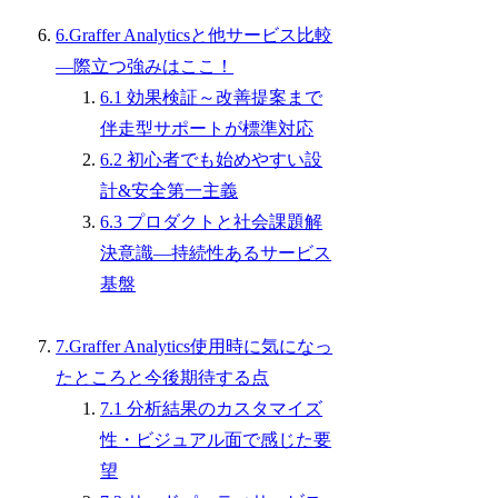
6.Graffer Analyticsと他サービス比較
―際立つ強みはここ！
6.1 効果検証～改善提案まで
伴走型サポートが標準対応
6.2 初心者でも始めやすい設
計&安全第一主義
6.3 プロダクトと社会課題解
決意識―持続性あるサービス
基盤
7.Graffer Analytics使用時に気になっ
たところと今後期待する点
7.1 分析結果のカスタマイズ
性・ビジュアル面で感じた要
望