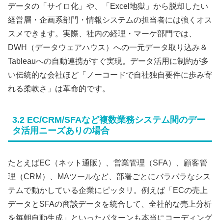
データの「サイロ化」や、「Excel地獄」から脱却したい
経営層・企画系部門・情報システムの担当者には強くオス
スメできます。実際、社内の経理・マーケ部門では、
DWH（データウェアハウス）への一元データ取り込み＆
Tableauへの自動連携がすぐ実現。データ活用に制約が多
い伝統的な会社ほど「ノーコードで自社独自要件に歩み寄
れる柔軟さ」は革命的です。
3.2 EC/CRM/SFAなど複数業務システム間のデー
タ活用ニーズありの場合
たとえばEC（ネット通販）、営業管理（SFA）、顧客管
理（CRM）、MAツールなど、部署ごとにバラバラなシス
テムで動かしている企業にピッタリ。例えば「ECの売上
データとSFAの商談データを統合して、全社的な売上分析
を毎朝自動生成」といったパターンも本当にコーディング