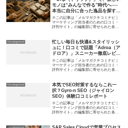
で不安」―。そんな悩み、...
モノは“みんなで作る”時代へ──
本当に自分に合った逸品を探すあ
なたへ贈る体験レポート
※この記事は「メルマガクチコミナビ｜
マーケティング担当者のための口コミ・
評判サイト」の編集部に寄せられた各商
品・サービスへの口コミ世の中に溢れる
自己満足や企業目線のモノづくりに、な
んとなく違和感を覚える方はいません
忙しい毎日も快適&スタイリッシ
Uncategorized
か？ 私は「便利そうだけど...
ュに！口コミで話題「Adroa（ア
ドロア）」スニーカー徹底レビュ
ー
※この記事は「メルマガクチコミナビ｜
マーケティング担当者のための口コミ・
評判サイト」の編集部に寄せられた各商
品・サービスへの口コミです。「毎日忙
しい中で、靴選びはつい後回し…でも一
日中ラクに履けて、仕事もプライベート
本気でSEO対策するならこれ一
Uncategorized
もおしゃれに決まる一足が...
択？Gyro-n SEO（ジャイロン
SEO）体験口コミレポート
※この記事は「メルマガクチコミナビ｜
マーケティング担当者のための口コミ・
評判サイト」の編集部に寄せられた各商
品・サービスへの口コミ「検索順位がな
かなか上がらない…」「毎日のSEO業務
が大変すぎる」「どのツールも細かい分
SAP Sales Cloudで営業プロセス
Uncategorized