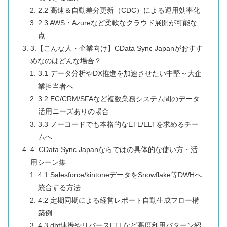
2.2 高速＆自動差分更新（CDC）による運用効率化
2.3 AWS・Azureなど柔軟なクラウド展開が可能な
点
3.【こんな人・企業向け】CData Sync Japanがおすす
めなのはどんな場合？
3.1 データ分析やDX推進を加速させたい中堅～大企
業担当者へ
3.2 EC/CRM/SFAなど複数業務システム間のデータ
活用ニーズありの場合
3.3 ノーコードでも本格的なETL/ELTを求めるチー
ムへ
4. CData Sync Japanならではの具体的な使い方・活
用シーン集
4.1 Salesforce/kintoneデータをSnowflake等DWHへ
統合する方法
4.2 定期同期による経営レポート自動生成フロー構
築例
4.3 dbt連携やリバースETLなど高度利用パターン紹