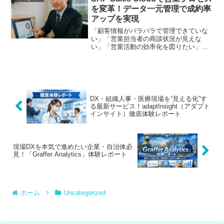
析や競合チェックができ...
を変革！データ一元管理で成約率
アップを実現
「顧客情報がバラバラで管理できていな
い」「営業担当者の商談状況が見えな
い」「営業活動の効率化を図りたい」こ
んな課題を抱える企業の経営者や営業責
任者の方は多いのではないでしょうか。
私自身、個人事業主として複数のクライ
アントを抱える中で、顧客管...
DX・組織人事・医療現場を“見える化”す
る最新サービス！adaptInsight（アダプト
インサイト）徹底体験レポート
現場DXを本気で進めたい企業・自治体必
見！「Graffer Analytics」体験レポート
ホーム
Uncategorized