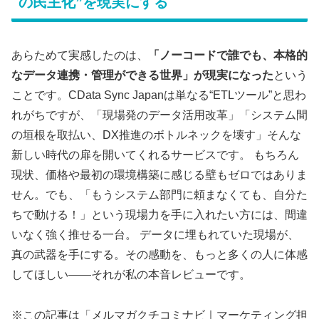
の民主化”を現実にする
あらためて実感したのは、
「ノーコードで誰でも、本格的
なデータ連携・管理ができる世界」が現実になった
という
ことです。CData Sync Japanは単なる“ETLツール”と思わ
れがちですが、「現場発のデータ活用改革」「システム間
の垣根を取払い、DX推進のボトルネックを壊す」そんな
新しい時代の扉を開いてくれるサービスです。 もちろん
現状、価格や最初の環境構築に感じる壁もゼロではありま
せん。でも、「もうシステム部門に頼まなくても、自分た
ちで動ける！」という現場力を手に入れたい方には、間違
いなく強く推せる一台。 データに埋もれていた現場が、
真の武器を手にする。その感動を、もっと多くの人に体感
してほしい——それが私の本音レビューです。
※この記事は「メルマガクチコミナビ｜マーケティング担