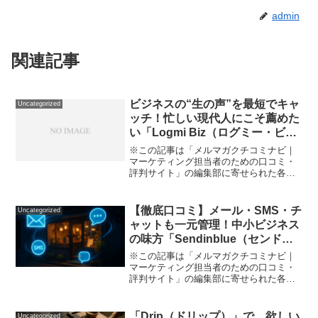
admin
関連記事
ビジネスの“生の声”を最短でキャ
Uncategorized
ッチ！忙しい現代人にこそ薦めた
い「Logmi Biz（ログミー・ビ
ズ）」体験記
※この記事は「メルマガクチコミナビ｜
マーケティング担当者のための口コミ・
評判サイト」の編集部に寄せられた各商
品・サービスへの口コミ情報過多の現
代、忙しい私たちビジネスパーソンにと
って「本当に信頼できる、価値ある情報
【徹底口コミ】メール・SMS・チ
Uncategorized
だけをサクッと手に入れたい...
ャットも一元管理！中小ビジネス
の味方「Sendinblue（センドイ
ンブルー）」実体験レビュー
※この記事は「メルマガクチコミナビ｜
マーケティング担当者のための口コミ・
評判サイト」の編集部に寄せられた各商
品・サービスへの口コミ「メルマガや顧
客管理、そろそろ自動化したい…だけど
高そうだし、難しそうだし、英語も苦手
「Drip（ドリップ）」で、欲しい
Uncategorized