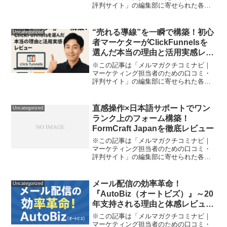
評判サイト」の編集部に寄せられた各商
品・サービスへの口コミです。
「WooCommerceでネットショップを運
営しているけど、リピーターも少なく、
“売れる導線”を一瞬で構築！初心
Uncategorized
新規購入者へのフォローも...
者マーケターがClickFunnelsを
選んだ本当の理由と活用実感レビ
ュー
※この記事は「メルマガクチコミナビ｜
マーケティング担当者のための口コミ・
評判サイト」の編集部に寄せられた各商
品・サービスへの口コミ「オンラインで
商品を売りたいけれど、サイト作成も自
動化もとにかく難しそう…」 「結局どの
直感操作×日本語サポートでワン
Uncategorized
ツールがいいの？誰にで...
ランク上のフォーム構築！
FormCraft Japanを徹底レビュー
※この記事は「メルマガクチコミナビ｜
マーケティング担当者のための口コミ・
評判サイト」の編集部に寄せられた各商
品・サービスへの口コミ「ホームページ
におしゃれで本格的な問い合わせフォー
ムを作りたい」「申込やアンケートも管
メール配信の効率革命！
Uncategorized
理したいけど、プログラミ...
『AutoBiz（オートビズ）』～20
年支持される理由と体感レビュー
～
※この記事は「メルマガクチコミナビ｜
マーケティング担当者のための口コミ・