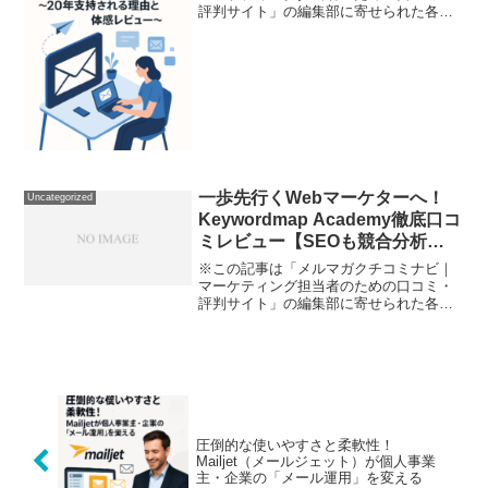
評判サイト」の編集部に寄せられた各商
品・サービスへの口コミ毎日の業務で
「もっと手間なく、お客様にリーチした
い…」「高すぎるメールマーケティング
ツールのコストを何とかした...
一歩先行くWebマーケターへ！
Uncategorized
Keywordmap Academy徹底口コ
ミレビュー【SEOも競合分析
も“これ一つ”で】
※この記事は「メルマガクチコミナビ｜
マーケティング担当者のための口コミ・
評判サイト」の編集部に寄せられた各商
品・サービスへの口コミ「SEOやコンテ
ンツマーケティングを始めたいけど、何
から手を付けたらいいか分からない…」
私が「Keywordm...
圧倒的な使いやすさと柔軟性！
Mailjet（メールジェット）が個人事業
主・企業の「メール運用」を変える