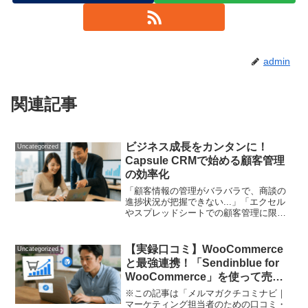
admin
関連記事
ビジネス成長をカンタンに！
Uncategorized
Capsule CRMで始める顧客管理
の効率化
「顧客情報の管理がバラバラで、商談の
進捗状況が把握できない...」「エクセル
やスプレッドシートでの顧客管理に限界
を感じている...」中小企業のビジネスオ
ーナーなら、こんな悩みを抱えていませ
んか？私も以前は同じ悩みを抱えていま
【実録口コミ】WooCommerce
Uncategorized
した。そんな時に...
と最強連携！「Sendinblue for
WooCommerce」を使って売
上・リピーターが劇的改善した体
※この記事は「メルマガクチコミナビ｜
験記
マーケティング担当者のための口コミ・