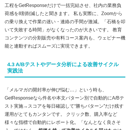
工程をGetResponseだけで一括完結させ、社内の業務負
荷感を8割削減したと聞きます。 私も実際に、Zoomから
の乗り換えで作業の迷い・連絡の手間が激減。「石橋を叩
いて失敗する時間」がなくなったのが大きいです。 教育
コンテンツの分割販売や有料コース案内も、ウェビナー機
能と連動すればスムーズに実現できます。
4.3 A/Bテストやデータ分析による改善サイクル
実践法
「メルマガの開封率が伸び悩む…」という時も、
GetResponseなら件名や本文パターン別で自動的にA/Bテ
スト実施→スコアを毎日確認して“勝ちパターン”だけ残す
運用がとてもカンタンです。 クリック数、購入率など
様々な指標で自動的にレポート化。「なんとなく良さそ