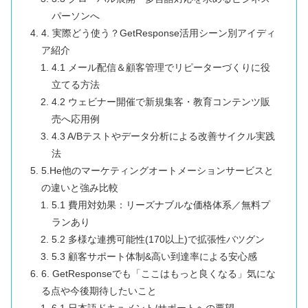
パーソンへ
4. 実際どう使う？GetResponse活用シーン別アイディ
ア紹介
4.1 メール配信＆顧客管理でリピーターづくりに役
立てる方法
4.2 ウェビナー開催で新規集客・教育コンテンツ販
売へ応用例
4.3 A/Bテストやデータ分析による改善サイクル実践
法
5.He他のマーケティングオートメーションサービスと
の違いと強み比較
5.1 費用対効果：リーズナブルな価格体系／無料プ
ランあり
5.2 多様な連携可能性(170以上)で拡張性バツグン
5.3 顧客サポート体制&高い到達率による安心感
6. GetResponseでも「ここはもっと良くなる」気にな
る点や今後期待したいこと