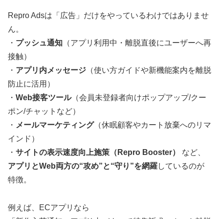
Repro Adsは「広告」だけをやっているわけではありませ
ん。
・
プッシュ通知
（アプリ利用中・離脱直後にユーザーへ再
接触）
・
アプリ内メッセージ
（使い方ガイドや新機能案内を離脱
防止に活用）
・
Web接客ツール
（会員未登録者向けポップアップ/クー
ポン/チャットなど）
・
メールマーケティング
（休眠顧客やカート放棄へのリマ
インド）
・
サイトの表示速度向上施策（Repro Booster）
など、
アプリとWeb両方の“攻め”と“守り”を網羅
しているのが
特徴。
例えば、ECアプリなら