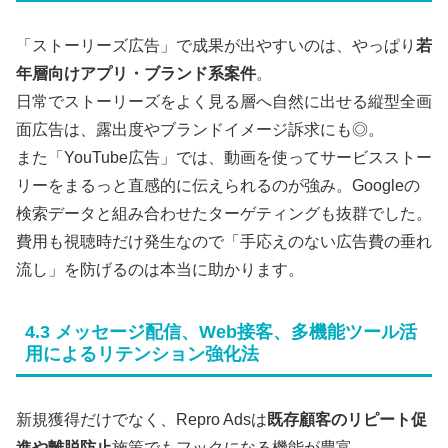
「ストーリーズ広告」で成果が出やすいのは、やっぱり
若
年層向けアプリ・ブランド系案件
。
日常でストーリーズをよく見る層へ自然に出せる縦型全画
面広告は、露出度やブランドイメージ訴求にも◎。
また「YouTube広告」では、動画を使ってサービスストー
リーをまるっと直感的に伝えられるのが強み。Googleの
検索データと組み合わせたターゲティングも抜群でした。
費用も視聴時だけ発生なので「手応えのない広告費の垂れ
流し」を防げるのは本当に助かります。
4.3 メッセージ配信、Web接客、多機能ツール活
用によるリテンション強化法
新規獲得だけでなく、Repro Adsは
既存顧客のリピート促
進や離脱防止
施策でもフックになる機能が豊富。