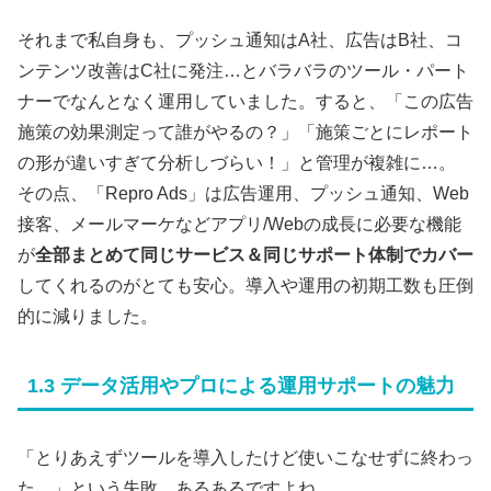
それまで私自身も、プッシュ通知はA社、広告はB社、コ
ンテンツ改善はC社に発注…とバラバラのツール・パート
ナーでなんとなく運用していました。すると、「この広告
施策の効果測定って誰がやるの？」「施策ごとにレポート
の形が違いすぎて分析しづらい！」と管理が複雑に…。
その点、「Repro Ads」は広告運用、プッシュ通知、Web
接客、メールマーケなどアプリ/Webの成長に必要な機能
が
全部まとめて同じサービス＆同じサポート体制でカバー
してくれるのがとても安心。導入や運用の初期工数も圧倒
的に減りました。
1.3 データ活用やプロによる運用サポートの魅力
「とりあえずツールを導入したけど使いこなせずに終わっ
た…」という失敗、あるあるですよね。