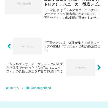
ドロア）」スニーカー徹底レビュ
ー
※この記事は「メルマガクチコミナビ｜
マーケティング担当者のための口コミ・
評判サイト」の編集部に寄せられた各商
品・サービスへの口コミです。「毎日忙
しい中で、靴選びはつい後回し…でも一
日中ラクに履けて、仕事もプライベート
もおしゃれに決まる一足が...
「可愛さとお得、体験が集う！雑貨ショ
ップPRISM（プリズム）の魅力徹底口コ
ミ」
インフルエンサーマーケティングの救世
主？体験で分かった「AnyTag（エニタ
グ）」の真価と課題を本音で徹底口コミ
ホーム
Uncategorized