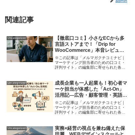
admin
関連記事
【徹底口コミ】小さなECから多
Uncategorized
言語ストアまで！「Drip for
WooCommerce」本音レビュー
～初心者でも売上・リピーター
※この記事は「メルマガクチコミナビ｜
UPを狙うならコレ～
マーケティング担当者のための口コミ・
評判サイト」の編集部に寄せられた各商
品・サービスへの口コミ。新規顧客をな
かなかリピーターにできない… メルマガ
を送るたびに手間と時間ばかりかかっ
成長企業も一人起業も！初心者マ
Uncategorized
て、思ったような効果も出...
ーケ担当が体感した「Act-On」
活用記―広告・顧客管理・英語学
習まで広がる“はじめの一歩”
※この記事は「メルマガクチコミナビ｜
マーケティング担当者のための口コミ・
評判サイト」の編集部に寄せられた各商
品・サービスへの口コミ「とにかく売上
を伸ばしたい…でも、時間も予算も人手
も足りない」中小企業や個人事業主、ス
実務×経営の視点を兼ね備えた保
Uncategorized
タートアップの現場では毎...
田麗。WEBデザインスクールと