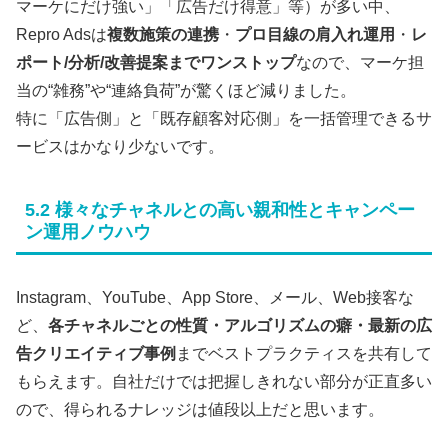
マーケにだけ強い」「広告だけ得意」等）が多い中、
Repro Adsは
複数施策の連携
・
プロ目線の肩入れ運用
・
レ
ポート/分析/改善提案までワンストップ
なので、マーケ担
当の“雑務”や“連絡負荷”が驚くほど減りました。
特に「広告側」と「既存顧客対応側」を一括管理できるサ
ービスはかなり少ないです。
5.2 様々なチャネルとの高い親和性とキャンペー
ン運用ノウハウ
Instagram、YouTube、App Store、メール、Web接客な
ど、
各チャネルごとの性質・アルゴリズムの癖・最新の広
告クリエイティブ事例
までベストプラクティスを共有して
もらえます。自社だけでは把握しきれない部分が正直多い
ので、得られるナレッジは値段以上だと思います。