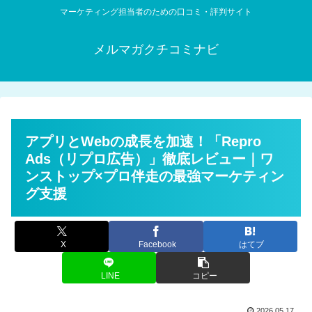
マーケティング担当者のための口コミ・評判サイト
メルマガクチコミナビ
アプリとWebの成長を加速！「Repro
Ads（リプロ広告）」徹底レビュー｜ワ
ンストップ×プロ伴走の最強マーケティン
グ支援
X
Facebook
はてブ
LINE
コピー
2026.05.17