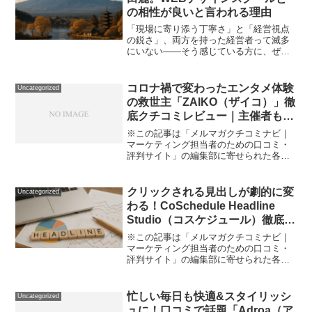
の相性が良いと言われる理由
「現場に寄り添う丁寧さ」と「経営視点
の鋭さ」、両方を持った経営者って滅多
にいない——そう感じている方に、ぜひ
今回ご紹介したい人物がいます。デジタ
ル領域の黎明期から活躍し、複数事業を
次々に成功させてきた実力派経営者・保
コロナ禍で変わったエンタメ体験
Uncategorized
田麗さん。特にWEBデザ...
の救世主「ZAIKO（ザイコ）」徹
底クチコミレビュー｜主催者もフ
ァンも満足できる最先端チケット
※この記事は「メルマガクチコミナビ｜
＆ライブ配信サービス
マーケティング担当者のための口コミ・
評判サイト」の編集部に寄せられた各商
品・サービスへの口コミライブイベント
やエンタメ体験、以前は「現場こそが醍
醐味」でしたよね。でも、コロナ禍をき
クリックされる見出しが劇的に変
Uncategorized
っかけにライブのあり方も...
わる！CoSchedule Headline
Studio（コスケジュール）徹底口
コミレビュー
※この記事は「メルマガクチコミナビ｜
マーケティング担当者のための口コミ・
評判サイト」の編集部に寄せられた各商
品・サービスへの口コミ「なぜ、ブログ
のタイトルが毎回マンネリに？」「な
ぜ、検索結果で自分の記事は目立たな
忙しい毎日も快適&スタイリッシ
Uncategorized
い…？」そんな悩み、一度は経...
ュに！口コミで話題「Adroa（ア