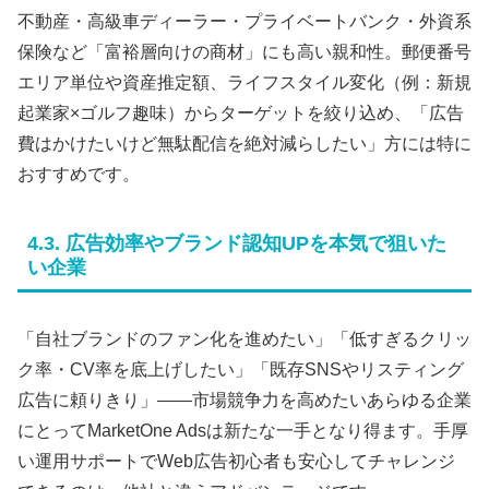
不動産・高級車ディーラー・プライベートバンク・外資系
保険など「富裕層向けの商材」にも高い親和性。郵便番号
エリア単位や資産推定額、ライフスタイル変化（例：新規
起業家×ゴルフ趣味）からターゲットを絞り込め、「広告
費はかけたいけど無駄配信を絶対減らしたい」方には特に
おすすめです。
4.3. 広告効率やブランド認知UPを本気で狙いた
い企業
「自社ブランドのファン化を進めたい」「低すぎるクリッ
ク率・CV率を底上げしたい」「既存SNSやリスティング
広告に頼りきり」——市場競争力を高めたいあらゆる企業
にとってMarketOne Adsは新たな一手となり得ます。手厚
い運用サポートでWeb広告初心者も安心してチャレンジ