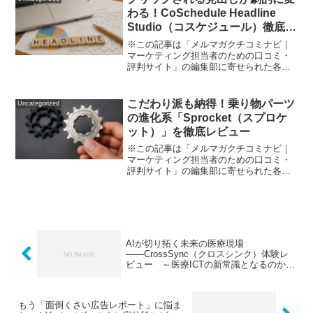
進まない。 「もっと効...
わる！CoSchedule Headline
Studio（コスケジュール）徹底口
コミレビュー
※この記事は「メルマガクチコミナビ｜
マーケティング担当者のための口コミ・
評判サイト」の編集部に寄せられた各商
品・サービスへの口コミ「なぜ、ブログ
のタイトルが毎回マンネリに？」「な
ぜ、検索結果で自分の記事は目立たな
こだわり派も納得！乗り物パーツ
Uncategorized
い…？」そんな悩み、一度は経...
の進化系「Sprocket（スプロケ
ット）」を徹底レビュー
※この記事は「メルマガクチコミナビ｜
マーケティング担当者のための口コミ・
評判サイト」の編集部に寄せられた各商
品・サービスへの口コミ「最近、自転車
やバイクのパーツ選びに迷っていません
か？」 動力パーツはなんとなく純正を使
っているけど… 「もう...
AIが切り拓く未来の医療現場
――CrossSync（クロスシンク）体験レ
ビュー ～医療ICTの新常識となるのか？
～
もう「面倒くさい広告レポート」に悩ま