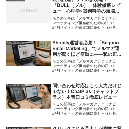
上の評価が気になった...
「BULL（ブル）」体験徹底レビ
ュー｜心理学×裁判科学の頭脳戦
が光る大人気シリーズ
※この記事は「メルマガクチコミナビ｜
マーケティング担当者のための口コミ・
評判サイト」の編集部に寄せられた各商
品・サービスへの口コミテレビで法廷ド
ラマといえば、「弁護士が活躍する正義
の逆転劇」や「派手な証拠で一発大逆
Shopify運営者必見！「Seguno
Uncategorized
転」というイメージ、ありま...
Email Marketing」でメルマガ運
用が驚くほど簡単に——私の正直
口コミ体験記
※この記事は「メルマガクチコミナビ｜
マーケティング担当者のための口コミ・
評判サイト」の編集部に寄せられた各商
品・サービスへの口コミ「Shopifyでお店
を開いたものの、結局メルマガ施策がう
まく回らず放置気味…」「メルマガ配信
問い合わせ対応はもう人力だけじ
Uncategorized
ツールがたくさん...
ゃない！ChatPlus（チャットプ
ラス）本音口コミ徹底レビュー
※この記事は「メルマガクチコミナビ｜
マーケティング担当者のための口コミ・
評判サイト」の編集部に寄せられた各商
品・サービスへの口コミ忙しい業務の合
間に「また問い合わせメール……」。 そ
のたびに業務が中断されて、結局仕事が
クリックされる見出しが劇的に変
Uncategorized