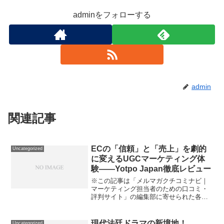
adminをフォローする
admin
関連記事
ECの「信頼」と「売上」を劇的
Uncategorized
に変えるUGCマーケティング体
験――Yotpo Japan徹底レビュー
※この記事は「メルマガクチコミナビ｜
マーケティング担当者のための口コミ・
評判サイト」の編集部に寄せられた各商
品・サービスへの口コミ「売上やブラン
ド信頼、なぜ思うように伸びないのだろ
う？」ECサイト運営をしていると、SNS
現代法廷ドラマの新境地！
Uncategorized