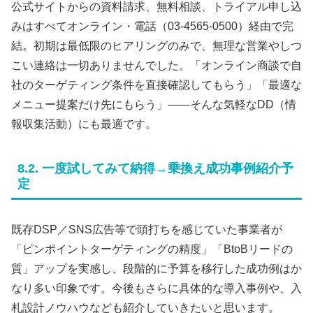
公式サイトからの資料請求、無料相談、トライアル申し込
みはすべてオンライン・電話（03-4565-0500）経由で完
結。初期は最低限のヒアリングのみで、無理な営業やしつ
こい連絡は一切ありませんでした。「オンライン商談で自
社のターゲティング条件を直接確認してもらう」「最適な
メニュー提案だけ先にもらう」――そんな気軽なDD（情
報収集活動）にも最適です。
8.2. 一度試してみて納得→乗換え成功事例紹介予
定
既存DSP／SNS広告等で頭打ちを感じていた事業者が
「ピンポイントターゲティングの精度」「BtoBリードの
質」アップを実感し、段階的に予算を移行した成功例はか
なり多い印象です。今後もさらに具体的な導入事例や、入
札設計ノウハウなども紹介していきたいと思います。