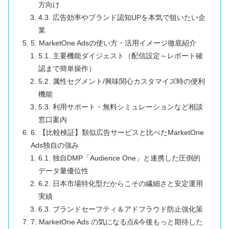
方向け
4.3. 広告効率やブランド認知UPを本気で狙いたい企
業
5. MarketOne Adsの使い方・活用イメージ徹底紹介
5.1. 主要機能ダイジェスト（配信設定～レポート確
認まで簡単操作）
5.2. 属性セグメント/興味関心カスタマイズ時の便利
機能
5.3. 利用サポート・無料シミュレーションなど相談
窓口案内
6. 【比較検証】類似広告サービスと比べたMarketOne
Ads独自の強み
6.1. 独自DMP「Audience One」と連携した圧倒的
データ量優位性
6.2. 日本市場特化型だからこその繊細さと安定運用
実績
6.3. ブランドセーフティ＆アドフラウド防止強化策
7. MarketOne Ads の気になる点&今後もっと期待した