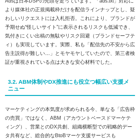
Adsは日本DSPの先頭を走っています。「ads.txt」対応に
より媒体社の正規掲載枠だけを配信ラインナップとし、疑
わしいリクエストには入札拒否。これにより、ブランドが
予期せぬ“怪しいサイト”に表示されるリスクも低減でき、
気付きにくい出稿の無駄やリスク回避（ブランドセーフテ
ィ）も実現しています。実際、私も「配信先の不安から広
告主説得が難しい…」とモヤモヤしていたので、第三者検
証が重視されている点は大きな安心材料でした。
3.2. ABM体制やDX推進にも役立つ幅広い支援メ
ニュー
マーケティングの本気度が求められる今、単なる「広告枠
の売買」ではなく、ABM（アカウントベースドマーケテ
ィング）、営業とのDX共創、組織横断型での戦略的デー
タ共有など、総合的なBtoBマーケ支援サービスも