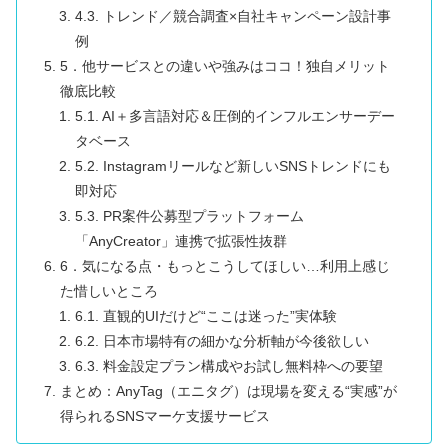
4.3. トレンド／競合調査×自社キャンペーン設計事
例
5．他サービスとの違いや強みはココ！独自メリット
徹底比較
5.1. AI＋多言語対応＆圧倒的インフルエンサーデー
タベース
5.2. Instagramリールなど新しいSNSトレンドにも
即対応
5.3. PR案件公募型プラットフォーム
「AnyCreator」連携で拡張性抜群
6．気になる点・もっとこうしてほしい…利用上感じ
た惜しいところ
6.1. 直観的UIだけど“ここは迷った”実体験
6.2. 日本市場特有の細かな分析軸が今後欲しい
6.3. 料金設定プラン構成やお試し無料枠への要望
まとめ：AnyTag（エニタグ）は現場を変える“実感”が
得られるSNSマーケ支援サービス