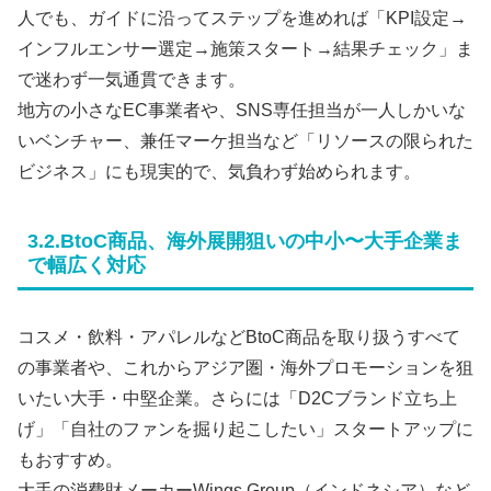
人でも、ガイドに沿ってステップを進めれば「KPI設定→
インフルエンサー選定→施策スタート→結果チェック」ま
で迷わず一気通貫できます。
地方の小さなEC事業者や、SNS専任担当が一人しかいな
いベンチャー、兼任マーケ担当など「リソースの限られた
ビジネス」にも現実的で、気負わず始められます。
3.2.BtoC商品、海外展開狙いの中小〜大手企業ま
で幅広く対応
コスメ・飲料・アパレルなどBtoC商品を取り扱うすべて
の事業者や、これからアジア圏・海外プロモーションを狙
いたい大手・中堅企業。さらには「D2Cブランド立ち上
げ」「自社のファンを掘り起こしたい」スタートアップに
もおすすめ。
大手の消費財メーカーWings Group（インドネシア）など