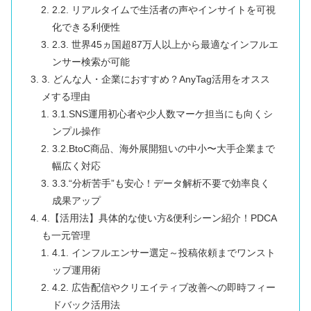
2.2. リアルタイムで生活者の声やインサイトを可視
化できる利便性
2.3. 世界45ヵ国超87万人以上から最適なインフルエ
ンサー検索が可能
3. どんな人・企業におすすめ？AnyTag活用をオスス
メする理由
3.1.SNS運用初心者や少人数マーケ担当にも向くシ
ンプル操作
3.2.BtoC商品、海外展開狙いの中小〜大手企業まで
幅広く対応
3.3.“分析苦手”も安心！データ解析不要で効率良く
成果アップ
4.【活用法】具体的な使い方&便利シーン紹介！PDCA
も一元管理
4.1. インフルエンサー選定～投稿依頼までワンスト
ップ運用術
4.2. 広告配信やクリエイティブ改善への即時フィー
ドバック活用法