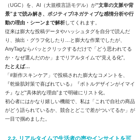
（UGC）を、AI（大規模言語モデル）が
“文章の文脈や背
景”まで読み解き、ポジティブ/ネガティブな感情分析や行
動の理由・シーンまで解析
してくれます。
従来は膨大な投稿データやハッシュタグを自分で読んだ
り、抽出・グラフ化したり…と膨大な作業でしたが、
AnyTagならパッとクリックするだけで「どう思われてる
か・なぜ選んだのか」までリアルタイムで“見える化”。
たとえば…
「#新作スキンケア」で投稿された膨大なコメントを、
『乾燥肌対策で喜ばれている』『ボトルデザインがイマイ
チ』など“具体的な理由”まで明確にリスト化。
初心者にはかなり嬉しい機能で、私は「これで自社の商品
がどう語られているか、競合とどこで差がついてるか」が
一目で掴めました。
2.2. リアルタイムで生活者の声やインサイトを可