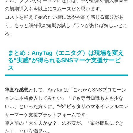
アル」プランがオープンになれば、中小企業や個人事業主
の初期導入も今以上にスムーズだと思います。
コストを抑えて始めたい層にはやや高く感じる部分があ
り、もっと細分化or短期お試しプランがあれば嬉しいとこ
ろ。
まとめ：AnyTag（エニタグ）は現場を変え
る“実感”が得られるSNSマーケ支援サービ
ス
率直な感想
として、AnyTagは「これからSNSプロモーシ
ョンに本格参入してみたい」「でも専門知識も人も少な
い…」といった方々に、
“今”ピッタリハマる
インフルエン
サーマーケ支援プラットフォームです。
導入前の「大丈夫かな？」の不安が、「案外簡単にでき
た！」という満足へ。