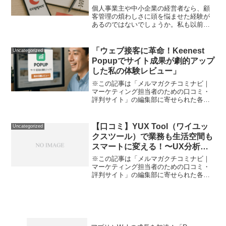
CRM「Copper（コッパー）」
個人事業主や中小企業の経営者なら、顧
客管理の煩わしさに頭を悩ませた経験が
あるのではないでしょうか。私も以前
は、顧客情報がメール、スプレッドシー
ト、メモ帳など様々な場所に散らばり、
重要な商談の機会を逃してしまうことが
「ウェブ接客に革命！Keenest
Uncategorized
ありました。そんな悩みを解...
Popupでサイト成果が劇的アップ
した私の体験レビュー」
※この記事は「メルマガクチコミナビ｜
マーケティング担当者のための口コミ・
評判サイト」の編集部に寄せられた各商
品・サービスへの口コミ最近、集客や販
促サイトの運営で「せっかく高額な広告
費を投じてページに人を呼んでも、イマ
【口コミ】YUX Tool（ワイユッ
Uncategorized
イチ成果に繋がらない…」...
クスツール）で業務も生活空間も
スマートに変える！〜UX分析と
デザイン、そして木製家具の“双
※この記事は「メルマガクチコミナビ｜
面性”を徹底レビュー〜
マーケティング担当者のための口コミ・
評判サイト」の編集部に寄せられた各商
品・サービスへの口コミ「なんとなく使
いづらいウェブサービスに悩んでい
る…」「オフィスやカフェ、おうちで機
能的かつお洒落な家具がほしい...