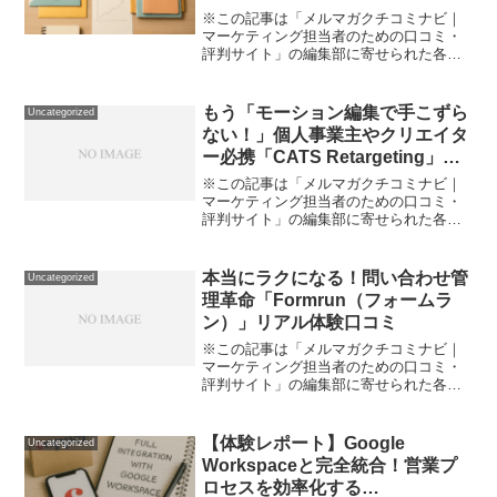
ュー
※この記事は「メルマガクチコミナビ｜
マーケティング担当者のための口コミ・
評判サイト」の編集部に寄せられた各商
品・サービスへの口コミ「メールマーケ
ティング、どこから手を付ければ良いの
か分からない」「新規顧客との接点を増
もう「モーション編集で手こずら
Uncategorized
やしたいけど、メルマガ運...
ない！」個人事業主やクリエイタ
ー必携「CATS Retargeting」を
徹底解説
※この記事は「メルマガクチコミナビ｜
マーケティング担当者のための口コミ・
評判サイト」の編集部に寄せられた各商
品・サービスへの口コミ「モーションキ
ャプチャ編集やリギングで、毎回同じよ
うな変換・調整作業に時間がかかる…」
本当にラクになる！問い合わせ管
Uncategorized
「Blenderや3DS...
理革命「Formrun（フォームラ
ン）」リアル体験口コミ
※この記事は「メルマガクチコミナビ｜
マーケティング担当者のための口コミ・
評判サイト」の編集部に寄せられた各商
品・サービスへの口コミ「営業や顧客対
応でくたびれてしまう」「問い合わせメ
ールが溜まって大混乱」「ノーコードっ
【体験レポート】Google
Uncategorized
て聞くけど、実際素人でも...
Workspaceと完全統合！営業プ
ロセスを効率化する