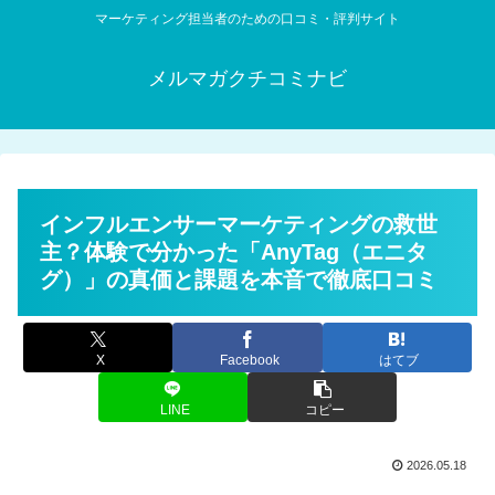
マーケティング担当者のための口コミ・評判サイト
メルマガクチコミナビ
インフルエンサーマーケティングの救世
主？体験で分かった「AnyTag（エニタ
グ）」の真価と課題を本音で徹底口コミ
X
Facebook
はてブ
LINE
コピー
2026.05.18