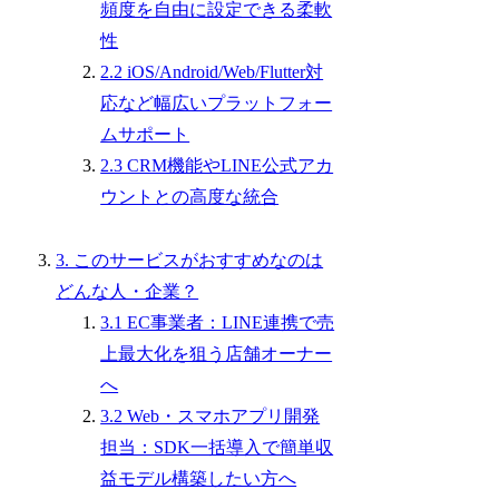
頻度を自由に設定できる柔軟
性
2.2 iOS/Android/Web/Flutter対
応など幅広いプラットフォー
ムサポート
2.3 CRM機能やLINE公式アカ
ウントとの高度な統合
3. このサービスがおすすめなのは
どんな人・企業？
3.1 EC事業者：LINE連携で売
上最大化を狙う店舗オーナー
へ
3.2 Web・スマホアプリ開発
担当：SDK一括導入で簡単収
益モデル構築したい方へ