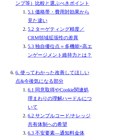
ンプ等）比較と選ぶべきポイント
5.1 価格帯・費用対効果から
見た違い
5.2 ターゲティング精度／
CRM領域拡張性の差異
5.3 独自優位点＝多機能×高エ
ンゲージメント維持力とは？
6. 使ってわかった改善してほしい
点&今後気になる部分
6.1 同意取得やCookie関連処
理まわりの理解ハードルにつ
いて
6.2 サンプルコード/ナレッジ
共有体制への希望
6.3 不安要素—通知料金体