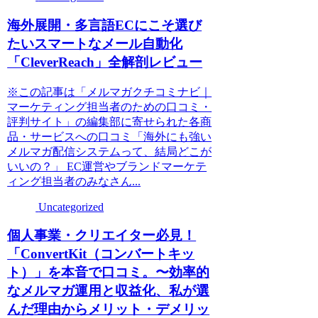
海外展開・多言語ECにこそ選び
たいスマートなメール自動化
「CleverReach」全解剖レビュー
※この記事は「メルマガクチコミナビ｜
マーケティング担当者のための口コミ・
評判サイト」の編集部に寄せられた各商
品・サービスへの口コミ「海外にも強い
メルマガ配信システムって、結局どこが
いいの？」 EC運営やブランドマーケテ
ィング担当者のみなさん...
Uncategorized
個人事業・クリエイター必見！
「ConvertKit（コンバートキッ
ト）」を本音で口コミ。〜効率的
なメルマガ運用と収益化、私が選
んだ理由からメリット・デメリッ