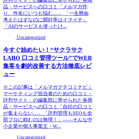
評判サイト」の編集部に寄せられた各商
品・サービスへの口コミ「メルマガ作
り、件名にいつも悩む…」 「一生懸命
考えたはずなのに開封率はイマイチ」
「AIのサービスも使ったけ...
Uncategorized
今すぐ始めたい！“サクラサク
LABO 口コミ管理ツール”でWEB
集客を劇的改善する方法徹底レビ
ュー
※この記事は「メルマガクチコミナビ｜
マーケティング担当者のための口コミ・
評判サイト」の編集部に寄せられた各商
品・サービスへの口コミ「自社の口コミ
が集まらない…」「評判管理もSEOも全
部プロに頼むのは無理！」――そんな中
小企業や個人事業主・W...
Uncategorized