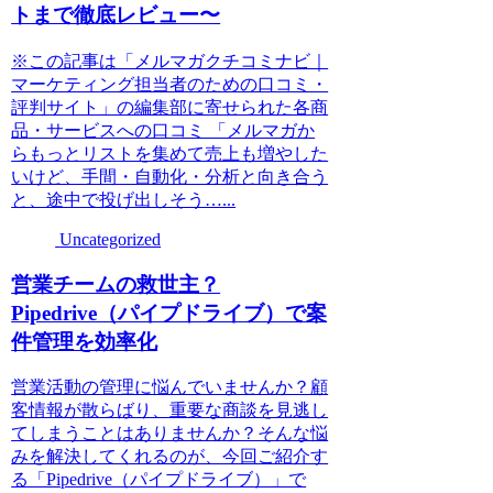
トまで徹底レビュー〜
※この記事は「メルマガクチコミナビ｜
マーケティング担当者のための口コミ・
評判サイト」の編集部に寄せられた各商
品・サービスへの口コミ 「メルマガか
らもっとリストを集めて売上も増やした
いけど、手間・自動化・分析と向き合う
と、途中で投げ出しそう…...
Uncategorized
営業チームの救世主？
Pipedrive（パイプドライブ）で案
件管理を効率化
営業活動の管理に悩んでいませんか？顧
客情報が散らばり、重要な商談を見逃し
てしまうことはありませんか？そんな悩
みを解決してくれるのが、今回ご紹介す
る「Pipedrive（パイプドライブ）」で