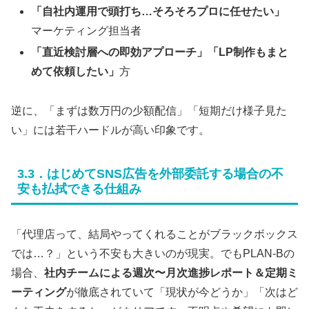
「自社内運用で頭打ち…そろそろプロに任せたい」
マーケティング担当者
「直近検討層への即効アプローチ」「LP制作もまと
めて依頼したい」
方
逆に、「まずは数万円の少額配信」「短期だけ様子見た
い」には若干ハードルが高い印象です。
3.3．はじめてSNS広告を外部委託する場合の不
安も払拭できる仕組み
「代理店って、結局やってくれることがブラックボックス
では…？」という不安も大きいのが現実。でもPLAN-Bの
場合、
社内チームによる週次〜月次進捗レポート＆定期ミ
ーティング
が徹底されていて「現状が今どうか」「次はど