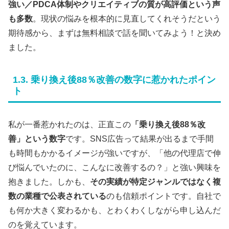
強い／PDCA体制やクリエイティブの質が高評価という声
も多数
。現状の悩みを根本的に見直してくれそうだという
期待感から、まずは無料相談で話を聞いてみよう！と決め
ました。
1.3. 乗り換え後88％改善の数字に惹かれたポイン
ト
私が一番惹かれたのは、正直この
「乗り換え後88％改
善」という数字
です。SNS広告って結果が出るまで手間
も時間もかかるイメージが強いですが、「他の代理店で伸
び悩んでいたのに、こんなに改善するの？」と強い興味を
抱きました。しかも、
その実績が特定ジャンルではなく複
数の業種で公表されている
のも信頼ポイントです。自社で
も何か大きく変わるかも、とわくわくしながら申し込んだ
のを覚えています。