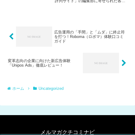
評判サイト」の編集部に寄せられた各商
品・サービスへの口コミ「SNS広告を頑
張ってみたけど、結果がいまいち……」
「個人でできる広告運用の限界を感じて
いる」。こんなお悩みを...
広告運用の「手間」と「ムダ」に終止符
を打つ！Roboma（ロボマ）体験口コミ
ガイド
変革志向の企業に向けた新広告体験
「Unipos Ads」徹底レビュー！
ホーム
Uncategorized
メルマガクチコミナビ