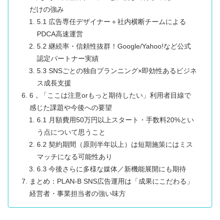
だけの強み
5.1 広告専任デザイナー＋社内横断チームによる
PDCA高速運営
5.2 継続率・信頼性抜群！Google/Yahoo!など公式
認定パートナー実績
5.3 SNSごとの独自プランニング×即効性あるビジネ
ス成長支援
6，「ここは注意orもっと期待したい」利用者目線で
感じた課題や今後への要望
6.1 月額費用50万円以上スタート・手数料20%とい
う点について思うこと
6.2 契約期間（原則半年以上）は短期施策にはミス
マッチになる可能性あり
6.3 今後さらに多様な媒体／新機能展開にも期待
まとめ：PLAN-B SNS広告運用は「成果にこだわる」
経営者・事業担当者の強い味方