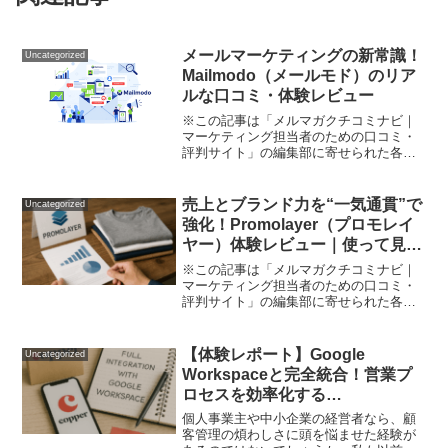
メールマーケティングの新常識！
Uncategorized
Mailmodo（メールモド）のリア
ルな口コミ・体験レビュー
※この記事は「メルマガクチコミナビ｜
マーケティング担当者のための口コミ・
評判サイト」の編集部に寄せられた各商
品・サービスへの口コミ「メールマーケ
ティング＝地味で効果が見えづらい」
「テンプレートばかりでパターン化」
売上とブランド力を“一気通貫”で
Uncategorized
「リンクを踏んでもらえずコン...
強化！Promolayer（プロモレイ
ヤー）体験レビュー｜使って見え
た実力、メリット＆課題を徹底解
※この記事は「メルマガクチコミナビ｜
説
マーケティング担当者のための口コミ・
評判サイト」の編集部に寄せられた各商
品・サービスへの口コミ「売上をもっと
伸ばしたい」「ブランドの認知度を効果
的に高めたい」、でもプロモーション施
【体験レポート】Google
Uncategorized
策に費やす時間や手間・コ...
Workspaceと完全統合！営業プ
ロセスを効率化する
CRM「Copper（コッパー）」
個人事業主や中小企業の経営者なら、顧
客管理の煩わしさに頭を悩ませた経験が