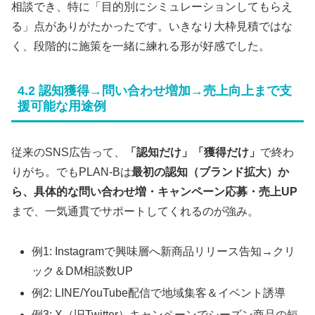
相談でき、特に「目的別にシミュレーションしてもらえ
る」点がありがたかったです。いきなり大枠見積ではな
く、段階的に施策を一緒に練れる形が好感でした。
4.2 認知獲得→問い合わせ増加→売上向上まで支
援可能な用途例
従来のSNS広告って、
「認知だけ」「獲得だけ」
で終わ
りがち。でもPLAN-Bは
最初の認知（ブランド拡大）か
ら、具体的な問い合わせ増・キャンペーン応募・売上UP
まで、一気通貫でサポートしてくれるのが強み。
例1: Instagramで興味層へ新商品リリース告知→クリ
ック＆DM相談数UP
例2: LINE/YouTube配信で地域集客＆イベント誘導
例3: X（旧Twitter）キャンペーンでシーズン商品の短