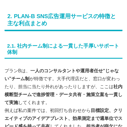
2. PLAN-B SNS広告運用サービスの特徴と
主な利点まとめ
2.1. 社内チーム制による一貫した手厚いサポート
体制
プランBは、
一人のコンサルタントや運用者任せ“じゃな
い”チーム制
が特徴です。大手代理店だと、窓口が変わっ
たり、担当に当たり外れがあったりしますが、ここは
社内
横断型チームで進捗管理・データ共有・施策立案を一貫し
て実施
してくれます。
例えば私の案件では、初回打ち合わせから
目標設定、クリ
エイティブのアイデアブレスト、効果測定まで週単位でス
ピード感を持って共有
してくれました。
担当者が病欠にな