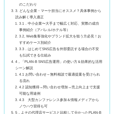
のこだわり
3. どんな企業・マーケ担当にオススメ？具体事例から
読み解く導入適正
3.1．中小企業〜大手まで幅広く対応、実際の成功
事例紹介（アパレル/ホテル等）
3.2, Web集客強化やブランド拡大を狙う方必見！お
すすめケース別紹介
3.3．はじめてSNS広告を外部委託する場合の不安
も払拭できる仕組み
4，「PLAN-B SNS広告運用」の使い方＆効果的な活用
シーン解説
4.1 お問い合わせ～無料相談で最適提案を受けられ
る流れ
4.2 認知獲得→問い合わせ増加→売上向上まで支援
可能な用途例
4.3 大型カンファレンス参加＆情報メディアから
ノウハウ習得も可
5，よその代理店サービスと比較して分かったPLAN-B