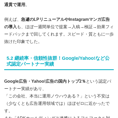
通貫で運用
。
例えば、
急遽のLPリニューアルやInstagramマンガ広告
の導入
も、ほぼ一週間単位で提案→入稿→検証→効果フィ
ードバックまで回してくれます。スピード・質ともに一歩
抜けた印象でした。
5.2 継続率・信頼性抜群！Google/Yahoo!など公
式認定パートナー実績
Google広告・Yahoo!広告の国内トップ2％
という認定パ
ートナー実績があり、
「この会社、本当に運用ノウハウある？」という不安は
（少なくとも広告運用領域では）ほぼゼロに近かったで
す。