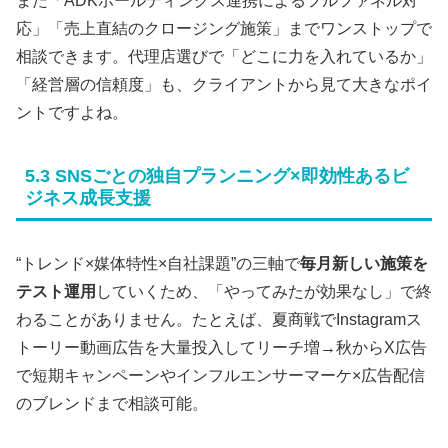
また「ADKホールディングス連携によるフルファネル対
応」「売上直結のクロージング施策」までワンストップで
相談できます。代理店選びで「どこに力を入れているか」
「経営層の信頼度」も、クライアントから見て大きなポイ
ントですよね。
5.3 SNSごとの独自プランニング×即効性あるビ
ジネス成長支援
“トレンド×媒体特性×自社課題”の三軸で
毎月新しい施策を
テスト運用
していくため、「やってみたが効果なし」で終
わることがありません。たとえば、夏商戦でInstagramス
トーリー動画広告を大量投入してリーチ増→秋からX広告
で短期キャンペーンやインフルエンサーマーケ×広告配信
のブレンドまで相談可能。