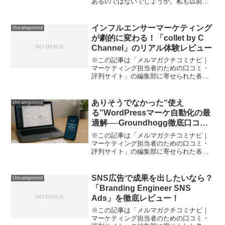
あるのではないでしょうか。私も以前
は、顧客情報がメール、スプレッドシー
ト、メモ帳など様々な場所に散らばり、
重要な商談の機会を逃してしまうことが
インフルエンサーマーケティング
Uncategorized
ありました。そんな悩みを解...
が劇的に変わる！「collet by C
Channel」のリアル体験レビュー
※この記事は「メルマガクチコミナビ｜
マーケティング担当者のための口コミ・
評判サイト」の編集部に寄せられた各商
品・サービスへの口コミ「SNSを使った
プロモーションがどうもうまくいかな
い」「Z世代や若い女性に商品やサービス
ありそうでなかった“使え
Uncategorized
が全然伝わらない」「イ...
る”WordPressマーケ自動化の最
適解──Groundhogg徹底口コミ
レビュー！
※この記事は「メルマガクチコミナビ｜
マーケティング担当者のための口コミ・
評判サイト」の編集部に寄せられた各商
品・サービスへの口コミ突然ですが、あ
なたはこんな悩みを抱えていませんか？
「SaaS型CRMの月額が高騰してコスト圧
SNS広告で成果を出したいなら？
Uncategorized
迫…でも安かろう...
「Branding Engineer SNS
Ads」を徹底レビュー！
※この記事は「メルマガクチコミナビ｜
マーケティング担当者のための口コミ・