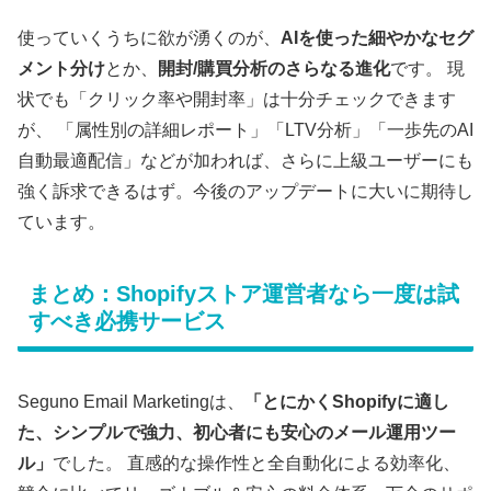
使っていくうちに欲が湧くのが、
AIを使った細やかなセグ
メント分け
とか、
開封/購買分析のさらなる進化
です。 現
状でも「クリック率や開封率」は十分チェックできます
が、 「属性別の詳細レポート」「LTV分析」「一歩先のAI
自動最適配信」などが加われば、さらに上級ユーザーにも
強く訴求できるはず。今後のアップデートに大いに期待し
ています。
まとめ：Shopifyストア運営者なら一度は試
すべき必携サービス
Seguno Email Marketingは、
「とにかくShopifyに適し
た、シンプルで強力、初心者にも安心のメール運用ツー
ル」
でした。 直感的な操作性と全自動化による効率化、