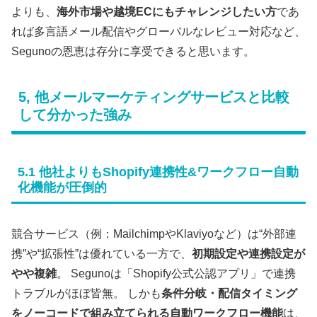
よりも、
海外市場や越境ECにもチャレンジしたい方
であ
れば多言語メール配信やグローバルなレビュー対応など、
Segunoの恩恵は存分に享受できると思います。
5, 他メールマーケティングサービスと比較
して分かった強み
5.1 他社よりもShopify連携性&ワークフロー自動
化機能が圧倒的
競合サービス（例：MailchimpやKlaviyoなど）は“外部連
携”や“拡張性”は優れている一方で、
初期設定や連携設定が
やや複雑
。 Segunoは「Shopify公式公認アプリ」で連携
トラブルがほぼ皆無。 しかも
条件分岐・配信タイミング
をノーコードで組み立てられる自動ワークフロー機能
は、