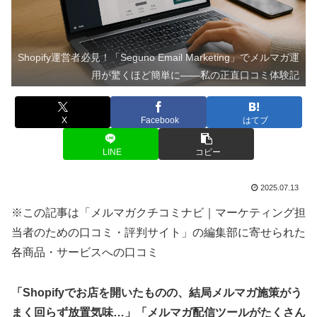
Shopify運営者必見！「Seguno Email Marketing」でメルマガ運
用が驚くほど簡単に——私の正直口コミ体験記
X
Facebook
はてブ
LINE
コピー
2025.07.13
※この記事は「メルマガクチコミナビ｜マーケティング担
当者のための口コミ・評判サイト」の編集部に寄せられた
各商品・サービスへの口コミ
「Shopifyでお店を開いたものの、結局メルマガ施策がう
まく回らず放置気味…」「メルマガ配信ツールがたくさん