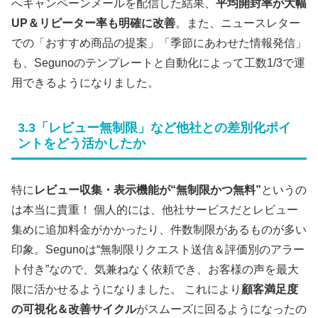
へキャンペーンメールを配信した結果、
平均開封率が大幅
UP＆リピーター率も明確に改善
。また、ニュースレター
での「おすすめ商品の提案」「季節にあわせた情報発信」
も、Segunoのテンプレートと自動化によって工数1/3で運
用できるようになりました。
3.3「レビュー無制限」など他社との差別化ポイ
ントをどう活かしたか
特に
レビュー収集・表示機能が“無制限かつ無料”
というの
は本当に貴重！ 個人的には、他社サービスだとレビュー
集めに追加料金がかかったり、件数制限があるものが多い
印象。Segunoは“無制限リクエスト送信＆評価別のアラー
ト付き”なので、気兼ねなく依頼でき、お客様の声を最大
限に活かせるようになりました。 これにより
顧客満足度
の可視化＆改善サイクル
がスムーズに回るようになったの