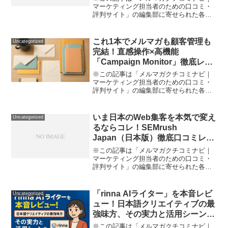
者に〜
マーケティング担当者のための口コミ・
評判サイト」の編集部に寄せられた各商
品・サービスへの口コミSEO業務に終わ
りはありません。「タイトルタグの抜
け、リンク切れ、重複ページ… 毎回手作
これ1本でメルマガも顧客管理も
Uncategorized
業でチェックして夜なべ...
完結！直感操作×高機能
「Campaign Monitor」徹底レビ
ュー
※この記事は「メルマガクチコミナビ｜
マーケティング担当者のための口コミ・
評判サイト」の編集部に寄せられた各商
品・サービスへの口コミ「メールマーケ
ティング、どこから手を付ければ良いの
か分からない」「新規顧客との接点を増
いま日本のWeb集客を本気で変え
Uncategorized
やしたいけど、メルマガ運...
るならコレ！SEMrush
Japan（日本版）徹底口コミレポ
ート
※この記事は「メルマガクチコミナビ｜
マーケティング担当者のための口コミ・
評判サイト」の編集部に寄せられた各商
品・サービスへの口コミ競合が多すぎて
差別化できない。SEOや広告運用の成果
が出ない。一体どんなデジタル施策を打
「rinna AIライター」を本音レビ
Uncategorized
てば売上が伸びるのか…...
ュー！日本語クリエイティブの最
強味方、その実力と活用シーンを
徹底解説
※この記事は「メルマガクチコミナビ｜