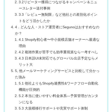
3.2リピーター獲得につながるキャンペーン＆ニュ
ースレター送付事例
3.3「レビュー無制限」など他社との差別化ポイン
トをどう活かしたか
4．どんな人・ストア運営者にSegunoはおすすめなの
か？
4.1 Shopify初心者〜中小規模店舗オーナーへ最適な
理由
4.2 複雑作業が苦手でも効率重視派なら一考すべし
4.3 日本語UI未対応でもグローバル出店予定ならメ
リット大
5, 他メールマーケティングサービスと比較して分かっ
た強み
5.1 他社よりもShopify連携性&ワークフロー自動化
機能が圧倒的
5.2 本当に使いやすい料金体系—予算管理がカンタ
ンになる
5.3 大規模移行サポートや充実サポート体制