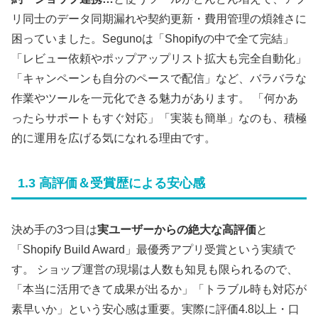
リ同士のデータ同期漏れや契約更新・費用管理の煩雑さに
困っていました。Segunoは「Shopifyの中で全て完結」
「レビュー依頼やポップアップリスト拡大も完全自動化」
「キャンペーンも自分のペースで配信」など、バラバラな
作業やツールを一元化できる魅力があります。 「何かあ
ったらサポートもすぐ対応」「実装も簡単」なのも、積極
的に運用を広げる気になれる理由です。
1.3 高評価＆受賞歴による安心感
決め手の3つ目は
実ユーザーからの絶大な高評価
と
「Shopify Build Award」最優秀アプリ受賞という実績で
す。 ショップ運営の現場は人数も知見も限られるので、
「本当に活用できて成果が出るか」「トラブル時も対応が
素早いか」という安心感は重要。実際に評価4.8以上・口