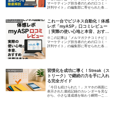
マーケティング担当者のための口コミ・
評判サイト」の編集部に寄せられた各商
品・サービスへの口コミ「AIで業務の効
率化や自分だけの表現力をアップした
い」「海外発AIの日本語はどこか違和感
これ一台でビジネス自動化！体感
Uncategorized
がある…」そんな課題を...
レポ「myASP」口コミレビュー
｜実際の使い心地と本音、おすす
め活用法まとめ
※この記事は「メルマガクチコミナビ｜
マーケティング担当者のための口コミ・
評判サイト」の編集部に寄せられた各商
品・サービスへの口コミ「月末のメルマ
ガ配信、顧客管理、決済、公式LINE運
用…やることが多すぎて追いつかな
い！」―そんな悩みを抱える...
習慣化を成功に導く！Streak（ス
Uncategorized
トリーク）で継続の力を手に入れ
る完全ガイド
「今日も続けられた！」スマホの画面に
表示された連続記録のカレンダーを見な
がら、小さな達成感を味わう瞬間—これ
が私の毎日の習慣になっています。新し
い習慣を身につけようとしても三日坊主
で終わってしまう...そんな悩みを抱えて
いませんか？私もまさ...