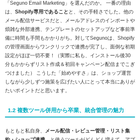
「Seguno Email Marketing」を選んだのか。 一番の理由
は、
Shopify専用であること
と、その手軽さでした。他の
メール配信サービスだと、メールアドレスのインポートや
煩雑な外部連携、テンプレートのセットアップなど事前準
備に時間も手間もかかりがち。対してSegunoは、Shopify
の管理画面からワンクリックで連携が完了し、面倒な初期
設定がほぼ一切不要！（実際に私も、インストール後30
分もかからずリスト作成＆初回キャンペーン配信までこぎ
つけました） こうした「始めやすさ」は、ショップ運営
しながら少しずつ施策を広げたい人にとって本当にありが
たいポイントだと思います。
1.2 複数ツール併用から卒業、統合管理の魅力
もともと私自身、
メール配信・レビュー管理・リスト集
約・ショップ連携…
と使うツールがどんどん増えて、アプ