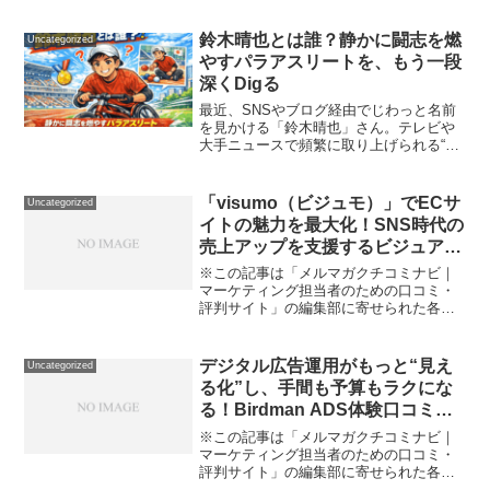
鈴木晴也とは誰？静かに闘志を燃
Uncategorized
やすパラアスリートを、もう一段
深くDigる
最近、SNSやブログ経由でじわっと名前
を見かける「鈴木晴也」さん。テレビや
大手ニュースで頻繁に取り上げられる“超
有名選手”というより、本人の発信や周囲
の言及をきっかけに「なんか気にな
る…」と興味が湧いてくるタイプの人で
「visumo（ビジュモ）」でECサ
Uncategorized
す。いわゆるバズの文脈...
イトの魅力を最大化！SNS時代の
売上アップを支援するビジュアル
マーケティング体験レポート
※この記事は「メルマガクチコミナビ｜
マーケティング担当者のための口コミ・
評判サイト」の編集部に寄せられた各商
品・サービスへの口コミ「Instagramや
SNSの投稿写真、どうECサイトで活用し
たらいいの？」「おしゃれなビジュアル
デジタル広告運用がもっと“見え
Uncategorized
で売上アップ...
る化”し、手間も予算もラクにな
る！Birdman ADS体験口コミレ
ビュー
※この記事は「メルマガクチコミナビ｜
マーケティング担当者のための口コミ・
評判サイト」の編集部に寄せられた各商
品・サービスへの口コミ「広告運用にこ