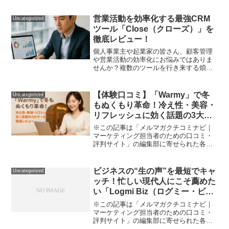
んなに手間がかかるとは思わなかっ
た…」「複数媒体の管理がバラバラでレ
営業活動を効率化する最強CRM
Uncategorized
ポート作成に毎回ヘトヘト…」...
ツール「Close（クローズ）」を
徹底レビュー！
個人事業主や起業家の皆さん、顧客管理
や営業活動の効率化にお悩みではありま
せんか？複数のツールを行き来する煩わ
しさや、商談の進捗状況が把握しづらい
といった課題を抱えていませんか？今回
は、そんな悩みを解決する営業支援ツー
【体験口コミ】「Warmy」で冬
Uncategorized
ル「Close（クローズ...
もぬくもり革命！冷え性・美容・
リフレッシュに効く話題の3大サ
ービス徹底レビュー
※この記事は「メルマガクチコミナビ｜
マーケティング担当者のための口コミ・
評判サイト」の編集部に寄せられた各商
品・サービスへの口コミ「毎日、手足が
冷えてつらい...」「小顔＆美ボディも諦
めたくない！」 「おうち時間をもっと快
ビジネスの“生の声”を最短でキャ
Uncategorized
適に、心までほっと...
ッチ！忙しい現代人にこそ薦めた
い「Logmi Biz（ログミー・ビ
ズ）」体験記
※この記事は「メルマガクチコミナビ｜
マーケティング担当者のための口コミ・
評判サイト」の編集部に寄せられた各商
品・サービスへの口コミ情報過多の現