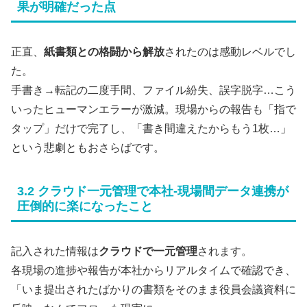
果が明確だった点
正直、
紙書類との格闘から解放
されたのは感動レベルでし
た。
手書き→転記の二度手間、ファイル紛失、誤字脱字…こう
いったヒューマンエラーが激減。現場からの報告も「指で
タップ」だけで完了し、「書き間違えたからもう1枚…」
という悲劇ともおさらばです。
3.2 クラウド一元管理で本社‐現場間データ連携が
圧倒的に楽になったこと
記入された情報は
クラウドで一元管理
されます。
各現場の進捗や報告が本社からリアルタイムで確認でき、
「いま提出されたばかりの書類をそのまま役員会議資料に