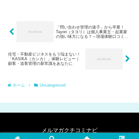
代、忙しい私たちビジネスパーソンにと
って「本当に信頼できる、価値ある情報
だけをサクッと手に入れたい...
「問い合わせ管理の迷子」から卒業！
Tayori（タヨリ）は個人事業主・起業家
の強い味方になる？～現場体験口コミレ
ポート～
住宅・不動産ビジネスをもう悩まない！
「KASIKA（カシカ）」体験レビュー｜
顧客・追客管理の新常識をあなたに
ホーム
Uncategorized
メルマガクチコミナビ