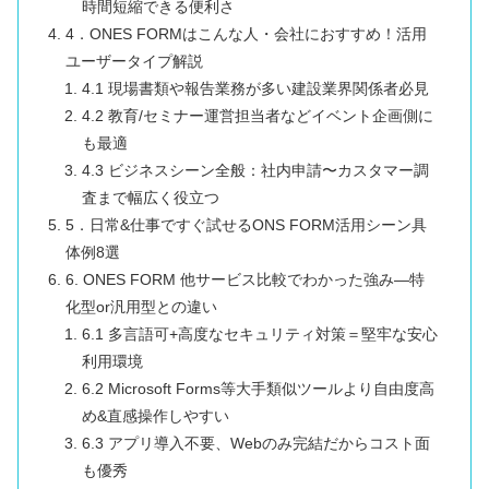
時間短縮できる便利さ
4．ONES FORMはこんな人・会社におすすめ！活用
ユーザータイプ解説
4.1 現場書類や報告業務が多い建設業界関係者必見
4.2 教育/セミナー運営担当者などイベント企画側に
も最適
4.3 ビジネスシーン全般：社内申請〜カスタマー調
査まで幅広く役立つ
5．日常&仕事ですぐ試せるONS FORM活用シーン具
体例8選
6. ONES FORM 他サービス比較でわかった強み―特
化型or汎用型との違い
6.1 多言語可+高度なセキュリティ対策＝堅牢な安心
利用環境
6.2 Microsoft Forms等大手類似ツールより自由度高
め&直感操作しやすい
6.3 アプリ導入不要、Webのみ完結だからコスト面
も優秀