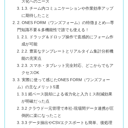
ス化へのニーズ
1.3. チーム内コミュニケーションや作業効率アップ
に期待したこと
2. ONES FORM（ワンズフォーム）の特徴まとめ―専
門知識不要＆多機能性で誰でも使える！
2.1. ドラッグ＆ドロップ操作で直感的にフォーム作
成が可能
2.2. 豊富なテンプレートとリアルタイム集計分析機
能の充実点
2.3. スマホ・タブレット完全対応、どこからでもア
クセスOK
3. 実際に使って感じたONES FORM（ワンズフォー
ム）の主なメリット5選
3.1 紙ベース脱却による省力化と入力ミス削減効果
が明確だった点
3.2 クラウド一元管理で本社‐現場間データ連携が圧
倒的に楽になったこと
3.3 データ抽出やCSVエクスポートも簡単、後処理