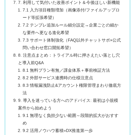
7. 利用して気付いた改善ポイント＆今後ほしい新機能
7.1 入力項目種類増加（画像添付/ファイルアップロ
ード等拡張希望）
7.2 テンプレ追加ルール細分設定→企業ごとの細か
な要件へ更なる進化希望
7.3 サポート体制強化（FAQ以外チャットサポ×公式
問い合わせ窓口開拓希望）
8. 注意点まとめ：トライアル時に押さえたい落とし穴
と導入前Q&A
8.1 無料プラン有無／課金体系＋事前検証方法
8.2 外部サービス連携時の仕様注意点
8.3 情報漏洩防止&アカウント権限管理まわり徹底方
法
9. 導入を迷っている方へのアドバイス: 最初は小規模
案件から始めよう
9.1 無理なく負担少ない範囲～段階的拡大がおすす
め
9.2 活用ノウハウ蓄積=DX推進第一歩