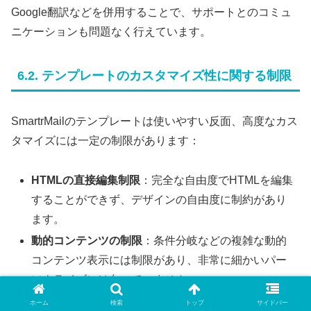
Google翻訳などを併用することで、サポートとのコミュ
ニケーションも問題なく行えています。
6.2. テンプレートのカスタマイズ性に関する制限
SmartrMailのテンプレートは使いやすい反面、高度なカス
タマイズには一定の制限があります：
HTMLの直接編集制限
：完全な自由度でHTMLを編集
することができず、デザインの自由度に制約があり
ます。
動的コンテンツの制限
：条件分岐などの複雑な動的
コンテンツ表示には制限があり、非常に細かいパー
ソナライズには向いていません。
テンプレートの保存数
：保存できるカスタムテンプ
ホーム
検索
トップ
サイドバー