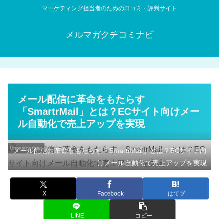
マーケティング担当者のための口コミ・評判サイト
メルマガクチコミナビ
メール配信に革命をもたらす
「SmartrMail」とは？ECサイト向けメー
ル自動化で売上アップを実現
Uncategorized
メール配信に革命をもたらす「SmartrMail」とは？ECサイト向
けメール自動化で売上アップを実現
X
Facebook
はてブ
LINE
コピー