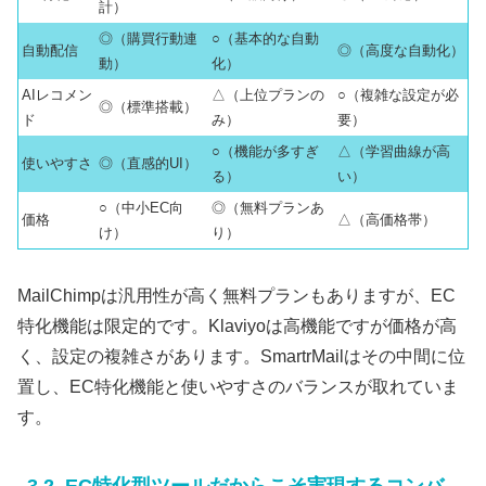
計）
◎（購買行動連
○（基本的な自動
自動配信
◎（高度な自動化）
動）
化）
AIレコメン
△（上位プランの
○（複雑な設定が必
◎（標準搭載）
ド
み）
要）
○（機能が多すぎ
△（学習曲線が高
使いやすさ
◎（直感的UI）
る）
い）
○（中小EC向
◎（無料プランあ
価格
△（高価格帯）
け）
り）
MailChimpは汎用性が高く無料プランもありますが、EC
特化機能は限定的です。Klaviyoは高機能ですが価格が高
く、設定の複雑さがあります。SmartrMailはその中間に位
置し、EC特化機能と使いやすさのバランスが取れていま
す。
3.2. EC特化型ツールだからこそ実現するコンバ