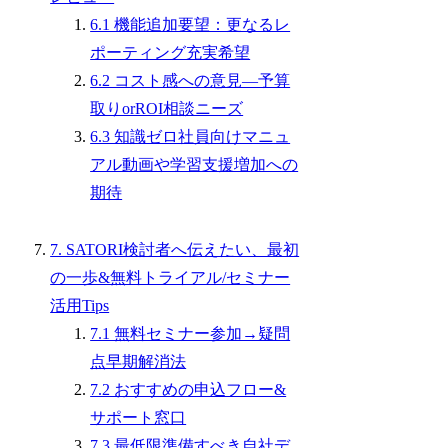
6.1 機能追加要望：更なるレ
ポーティング充実希望
6.2 コスト感への意見―予算
取りorROI相談ニーズ
6.3 知識ゼロ社員向けマニュ
アル動画や学習支援増加への
期待
7. SATORI検討者へ伝えたい、最初
の一歩&無料トライアル/セミナー
活用Tips
7.1 無料セミナー参加→疑問
点早期解消法
7.2 おすすめの申込フロー&
サポート窓口
7.3 最低限準備すべき自社デ