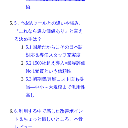
術
5．他MAツールとの違いや強み、
『これなら選ぶ価値あり』と言え
る決め手は？
5.1 国産だからこその日本語
対応＆専任スタッフ充実度
5.2 1500社超え導入×業界評価
No.1受賞という信頼性
5.3 初期費/月額コスト面も妥
当―中小～大規模まで汎用性
高し
6. 利用する中で感じた改善ポイン
ト＆ちょっと惜しいところ、本音
レビュー