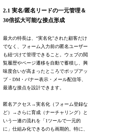
2.1 実名/匿名リードの一元管理＆
30倍拡大可能な接点形成
最大の特長は、“実名化”された顧客だけ
でなく、フォーム入力前の匿名ユーザー
も紐づけて管理できること。ウェブの閲
覧履歴やページ遷移を自動で蓄積し、興
味度合いが高まったところでポップアッ
プ・DM・バナー表示・メール配信等、
最適な接点を設計できます。
匿名アクセス→実名化（フォーム登録な
ど）→さらに育成（ナーチャリング）と
いう一連の流れを「1ツールで一元的
に」仕組み化できるのも画期的。特に、