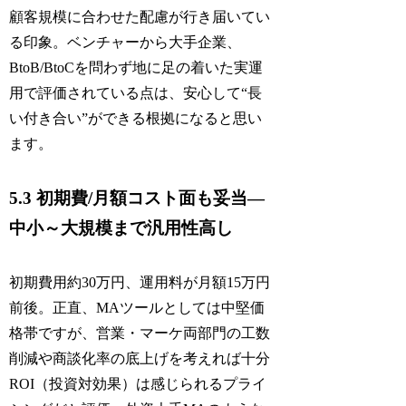
顧客規模に合わせた配慮が行き届いてい
る印象。ベンチャーから大手企業、
BtoB/BtoCを問わず地に足の着いた実運
用で評価されている点は、安心して“長
い付き合い”ができる根拠になると思い
ます。
5.3 初期費/月額コスト面も妥当―
中小～大規模まで汎用性高し
初期費用約30万円、運用料が月額15万円
前後。正直、MAツールとしては中堅価
格帯ですが、営業・マーケ両部門の工数
削減や商談化率の底上げを考えれば十分
ROI（投資対効果）は感じられるプライ