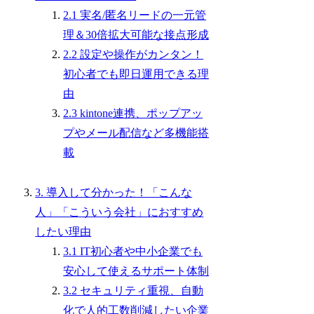
2.1 実名/匿名リードの一元管
理＆30倍拡大可能な接点形成
2.2 設定や操作がカンタン！
初心者でも即日運用できる理
由
2.3 kintone連携、ポップアッ
プやメール配信など多機能搭
載
3. 導入して分かった！「こんな
人」「こういう会社」におすすめ
したい理由
3.1 IT初心者や中小企業でも
安心して使えるサポート体制
3.2 セキュリティ重視、自動
化で人的工数削減したい企業