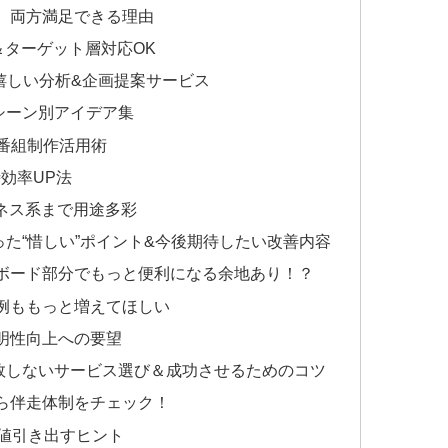
経験者、両方満足できる理由
業種＆ターゲット層対応OK
も嬉しい分析&企画提案サービス
・活用シーン別アイデア集
ナル番組制作活用術
用時効率UP法
ビジネス系まで用途多彩
して分かった“惜しい”ポイント&今後期待したい改善内容
シュボード部分でもっと便利になる余地あり！？
事例ももっと増えてほしい
透明性向上への要望
SNSで失敗しないサービス選び＆成功させるためのコツ
から伴走体制をチェック！
大価値引き出すヒント