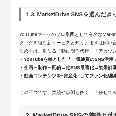
1.3. MarketDrive SNSを選
YouTubeマーケのプロ集団として有名なMarke
タッグを組む新サービスと知り、まずは問い
決め手は、単なる「動画制作代行」「アカウ
・YouTubeを軸とした「一気通貫のSNS活用
・企画～制作～配信→他SNS最適化→効果計
・動画コンテンツを“資産化”してファン化/
この三つです。実績や事例も多く、「任せて
2. MarketDrive SNSの