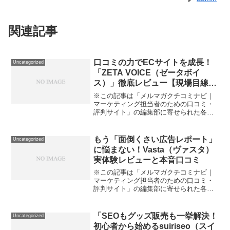
関連記事
口コミの力でECサイトを成長！
Uncategorized
「ZETA VOICE（ゼータボイ
ス）」徹底レビュー【現場目線で
評価】
※この記事は「メルマガクチコミナビ｜
マーケティング担当者のための口コミ・
評判サイト」の編集部に寄せられた各商
品・サービスへの口コミ「口コミが増え
ない」「Q&Aを活かせず売上につながら
ない」「SNSやSEOで競合に後れを取り
もう「面倒くさい広告レポート」
Uncategorized
たくない」…ECを...
に悩まない！Vasta（ヴァスタ）
実体験レビューと本音口コミ
※この記事は「メルマガクチコミナビ｜
マーケティング担当者のための口コミ・
評判サイト」の編集部に寄せられた各商
品・サービスへの口コミ毎週・毎月の広
告レポート作成や、複数SNS/広告媒体の
管理で“もう限界…”と感じたことはありま
「SEOもグッズ販売も一挙解決！
Uncategorized
せんか？私自身、...
初心者から始めるsuiriseo（スイ