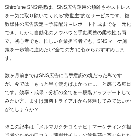
Shirofune SNS連携は、SNS広告運用の煩雑さやストレス
を一気に取り除いてくれる“救世主”的なサービスです。複
数媒体の広告設定～予算配分～レポート作成までを一元化
でき、しかも自動化のノウハウと手動調整の柔軟性も両
立。初心者でも、忙しい企業担当者でも、SNSマーケ施
策を一歩前に進めたい“全ての方”に心からおすすめしま
す。
数ヶ月前まではSNS広告に苦手意識の塊だった私です
が、今では「もっと早く使えばよかった…」と感じる毎日
です。効率・成果・分析の全てを一段階アップデートして
みたい方、まずは無料トライアルから体験してみてはいか
がでしょうか？
※この記事は「メルマガクチコミナビ｜マーケティング担
当者のための口コミ・評判サイト」の編集部に寄せられた