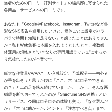
当者のための口コミ・評判サイト」の編集部に寄せられた
各商品・サービスへの口コミです。
あなたも「GoogleやFacebook、Instagram、Twitterなど多
彩なSNS広告を運用したいけど、媒体ごとに設定がバラ
バラで時間も知識も足りない」と感じたことはありません
か？私もWeb集客に本腰を入れようとしたとき、複数媒
体運用の煩雑さと“いきなりの専門用語ラッシュ”にすっか
り気後れしたのが本音です。
膨大な作業量やややこしい入札設定、予算配分——初心者
が手を出そうと思うたびに「ここ、本当に自分でできる
の？」と二の足を踏み続けていました。しかし、そんな悪
循環を断ち切ってくれたのが「Shirofune SNS連携」とい
うサービス。今回は自分自身の体験も交え、「なぜ選んだ
か」「本当に助かったポイント」「注意すべき点」まで、