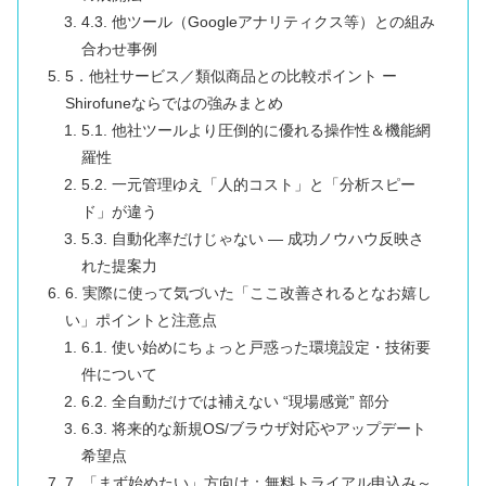
4.3. 他ツール（Googleアナリティクス等）との組み
合わせ事例
5．他社サービス／類似商品との比較ポイント ー
Shirofuneならではの強みまとめ
5.1. 他社ツールより圧倒的に優れる操作性＆機能網
羅性
5.2. 一元管理ゆえ「人的コスト」と「分析スピー
ド」が違う
5.3. 自動化率だけじゃない ― 成功ノウハウ反映さ
れた提案力
6. 実際に使って気づいた「ここ改善されるとなお嬉し
い」ポイントと注意点
6.1. 使い始めにちょっと戸惑った環境設定・技術要
件について
6.2. 全自動だけでは補えない “現場感覚” 部分
6.3. 将来的な新規OS/ブラウザ対応やアップデート
希望点
7. 「まず始めたい」方向け：無料トライアル申込み～