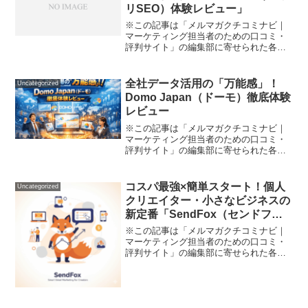
リSEO）体験レビュー」
※この記事は「メルマガクチコミナビ｜
マーケティング担当者のための口コミ・
評判サイト」の編集部に寄せられた各商
品・サービスへの口コミ―ホームページ
の集客がうまくいかない…自作グッズも
売りたいけど何から始めていいかわから
全社データ活用の「万能感」！
Uncategorized
ない――。起業や副業を始...
Domo Japan（ドーモ）徹底体験
レビュー
※この記事は「メルマガクチコミナビ｜
マーケティング担当者のための口コミ・
評判サイト」の編集部に寄せられた各商
品・サービスへの口コミ膨大な社内デー
タ、散らかったまま眠っていませんか？
「Excel地獄」「部署ごとにバラバラな集
コスパ最強×簡単スタート！個人
Uncategorized
計表」「分析したい...
クリエイター・小さなビジネスの
新定番「SendFox（センドフォ
ックス）」徹底口コミレビュー
※この記事は「メルマガクチコミナビ｜
マーケティング担当者のための口コミ・
評判サイト」の編集部に寄せられた各商
品・サービスへの口コミ「忙しいけど、
手間をかけずに自分の情報を少しでも多
くの人に届けたい」「メルマガって高そ
うだし難しそう…」 こん...