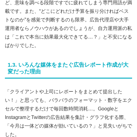
ど、意味を調べる段階ですでに疲れてしまう専門用語が満
載です。また、“どこにどれだけ予算を振り分ければベス
トなのか”を感覚で判断するのも限界。広告代理店や大手
運用者ならノウハウがあるのでしょうが、自力運用派の私
は「これで本当に効果最大化できてる…？」と不安になる
ばかりでした。
1.3. いろんな媒体をまたぐ広告レポート作成が大
変だった理由
「クライアントや上司にレポートをまとめて提出した
い！」と思っても、バラバラのフォーマット・数字をエク
セルで整理するだけで毎回数時間消耗…。Googleと
InstagramとTwitterの広告結果を集計・グラフ化する際、
「今月は一体どの媒体が効いているの？」と見失いがちで
した。