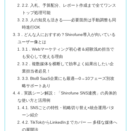
2.2. 入札、予算配分、レポート作成まで全てワンス
トップ処理可能
2.3. 人の知見も活きる――必要箇所は手動調整も同
時進行OK
3．どんな人におすすめ？Shirofune導入が向いている
ユーザー像とは
3.1．Webマーケティング初心者＆経験浅め担当で
も安心して使える理由
3.2．複数媒体を横断して効率よく結果出したい企
業担当者必見！
3.3. BtoB SaaS企業にも最適―0→10フェーズ別攻
略サポートあり
4．実践シーン解説：「Shirofune SNS連携」の具体的
な使い方と活用例
4.1. SNSごとの特性・戦略切り替え×統合運用パタ
ーン紹介
4.2. TikTokからLinkedInまでカバー ― 多様な媒体へ
の展開法