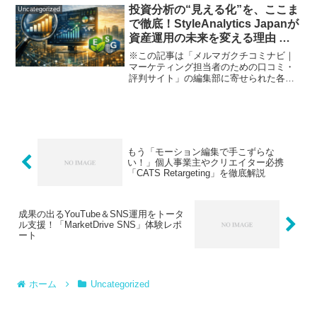
投資分析の“見える化”を、ここま
Uncategorized
で徹底！StyleAnalytics Japanが
資産運用の未来を変える理由 ―
データ活用とESG時代の運用現場
※この記事は「メルマガクチコミナビ｜
から、編集部の口コミレビュー―
マーケティング担当者のための口コミ・
評判サイト」の編集部に寄せられた各商
品・サービスへの口コミです。「投資の
意思決定、直感や経験だけで十分だとま
だ思っていませんか？」 経済の先行きが
見えづらく、投資も資産...
もう「モーション編集で手こずらな
い！」個人事業主やクリエイター必携
「CATS Retargeting」を徹底解説
成果の出るYouTube＆SNS運用をトータ
ル支援！「MarketDrive SNS」体験レポ
ート
ホーム
Uncategorized