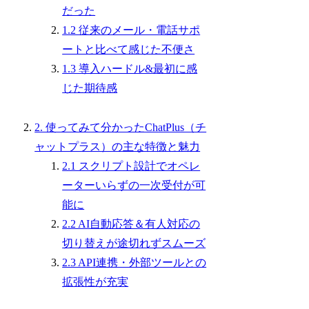
だった
1.2 従来のメール・電話サポ
ートと比べて感じた不便さ
1.3 導入ハードル&最初に感
じた期待感
2. 使ってみて分かったChatPlus（チ
ャットプラス）の主な特徴と魅力
2.1 スクリプト設計でオペレ
ーターいらずの一次受付が可
能に
2.2 AI自動応答＆有人対応の
切り替えが途切れずスムーズ
2.3 API連携・外部ツールとの
拡張性が充実