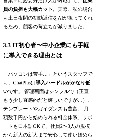
営業日に必要分だけ人が対応」で、
従業
員の負担も大幅カット
。実際、私の場合
も土日夜間の初動返信をAIが担ってくれ
るため、顧客の苛立ちが減りました。
3.3 IT初心者〜中小企業にも手軽
に導入できる理由とは
「パソコンは苦手…」というスタッフで
も、ChatPlusは
導入ハードルがかなり低
い
です。 管理画面はシンプルで（正直
もう少し直感的だと嬉しいですが…）、
テンプレートやガイダンスも豊富。 月
額数千円から始められる料金体系、サポ
ートも日本語OKで、社員2〜3人の規模
から新人の新人まで安心して使い始めら