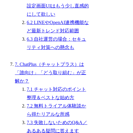
設定画面UIはもう少し直感的
にして欲しい
6.2 LINEやOpenAI連携機能な
ど最新トレンド対応範囲
6.3 自社運営の場合：セキュ
リティ対策への懸念も
7. ChatPlus（チャットプラス）は
「誰向け」「どう取り組む」が正
解か？
7.1 チャット対応のポイント
整理＆ベストな始め方
7.2 無料トライアル体験談か
ら得たリアルな所感
7.3 失敗しないためのQ&A／
あるある疑問に答えます