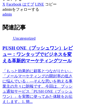
X
Facebook
はてブ
LINE
コピー
adminをフォローする
admin
関連記事
Uncategorized
PUSH ONE（プッシュワン）レビ
ュー：ワンタップでビジネスを変
える革新的マーケティングツール
「もっと効果的に顧客とつながりたい」
「メールマーケティングの開封率の低さ
に悩んでいる」—そんな思いを抱える事
業主の方々に朗報です。今回は、プッシ
ュ通知サービス「PUSH ONE（プッシュ
ワン）」を実際に使ってみた体験をお伝
えします。1. 簡...