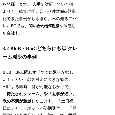
を発揮します。 人手で対応していた頃
よりも、確実に問い合わせ件数減or効率
化できた事例がちらほら。私の知るアパ
レルECでも、
問い合わせ5割減
を体感し
た会社も。
3.2 BtoB・BtoCどちらにも◎ クレ
ーム減少の事例
BtoB、BtoC問わず「すぐに返事が欲し
い！」という顧客対応に大きな効果。
AIによる即時回答が可能なおかげで、
「待たされクレーム」や「返事が遅い」
系の不満が激減
したことも。 「土日祝
日にチャットボットが初期受付」→「翌