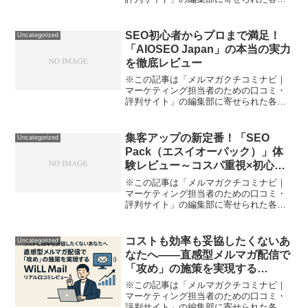
品・サービスへの口コミ「広告を出した
いけれど操作が難しそう」「多数の媒体
に一気に宣伝したい」「広告の成果が見
SEO初心者からプロまで満足！
Uncategorized
えず、やみくもに出稿しが...
「AIOSEO Japan」の本当の実力
を徹底レビュー
※この記事は「メルマガクチコミナビ｜
マーケティング担当者のための口コミ・
評判サイト」の編集部に寄せられた各商
品・サービスへの口コミ「WordPressで
サイトを立ち上げたけど、SEO対策はま
るでお手上げ」「プラグインは色々ある
集客アップの新定番！「SEO
Uncategorized
けど、結局どれ...
Pack（エスイオーパック）」体
験レビュー～コスパ重視×初心者
OKのSEOサービスのリアルを語
※この記事は「メルマガクチコミナビ｜
る～
マーケティング担当者のための口コミ・
評判サイト」の編集部に寄せられた各商
品・サービスへの口コミです。「サイト
の検索順位が思うように上がらない」
「SEO専門知識がなくて対策の優先順位
コストも効率も妥協したくないあ
Uncategorized
に迷う」「SEO業者は高...
なたへ——直感型メルマガ配信で
「攻め」の施策を実現する
『WiLL Mail』リアル口コミレビ
※この記事は「メルマガクチコミナビ｜
ュー
マーケティング担当者のための口コミ・
評判サイト」の編集部に寄せられた各商