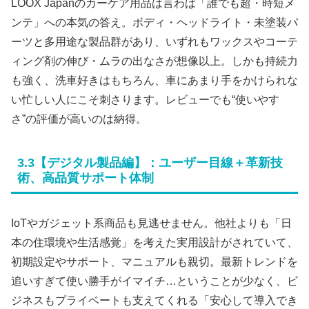
LOOX Japanのカーケア用品は言わば「誰でも超・時短メ
ンテ」への本気の答え。ボディ・ヘッドライト・未塗装パ
ーツと多用途な製品群があり、いずれもワックスやコーテ
ィング剤の伸び・ムラの出なさが想像以上。しかも持続力
も強く、洗車好きはもちろん、車にあまり手をかけられな
い忙しい人にこそ刺さります。レビューでも“使いやす
さ”の評価が高いのは納得。
3.3【デジタル製品編】：ユーザー目線＋革新技
術、高品質サポート体制
IoTやガジェット系商品も見逃せません。他社よりも「日
本の住環境や生活感覚」を考えた実用設計がされていて、
初期設定やサポート、マニュアルも親切。最新トレンドを
追いすぎて使い勝手がイマイチ…ということが少なく、ビ
ジネスもプライベートも支えてくれる「安心して導入でき