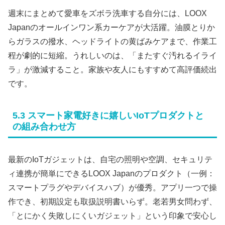
週末にまとめて愛車をズボラ洗車する自分には、LOOX
Japanのオールインワン系カーケアが大活躍。油膜とりか
らガラスの撥水、ヘッドライトの黄ばみケアまで、作業工
程が劇的に短縮。うれしいのは、「またすぐ汚れるイライ
ラ」が激減すること。家族や友人にもすすめて高評価続出
です。
5.3 スマート家電好きに嬉しいIoTプロダクトと
の組み合わせ方
最新のIoTガジェットは、自宅の照明や空調、セキュリテ
ィ連携が簡単にできるLOOX Japanのプロダクト（一例：
スマートプラグやデバイスハブ）が優秀。アプリ一つで操
作でき、初期設定も取扱説明書いらず。老若男女問わず、
「とにかく失敗しにくいガジェット」という印象で安心し