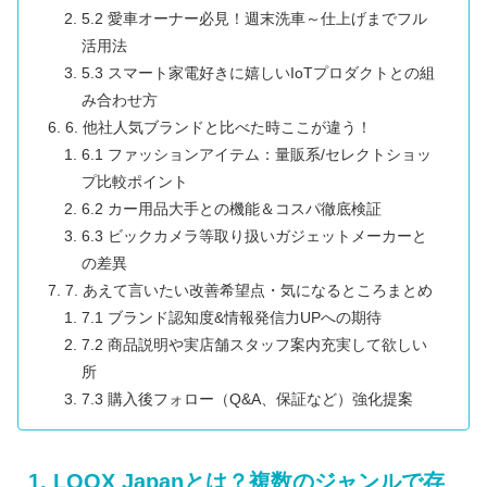
5.2 愛車オーナー必見！週末洗車～仕上げまでフル
活用法
5.3 スマート家電好きに嬉しいIoTプロダクトとの組
み合わせ方
6. 他社人気ブランドと比べた時ここが違う！
6.1 ファッションアイテム：量販系/セレクトショッ
プ比較ポイント
6.2 カー用品大手との機能＆コスパ徹底検証
6.3 ビックカメラ等取り扱いガジェットメーカーと
の差異
7. あえて言いたい改善希望点・気になるところまとめ
7.1 ブランド認知度&情報発信力UPへの期待
7.2 商品説明や実店舗スタッフ案内充実して欲しい
所
7.3 購入後フォロー（Q&A、保証など）強化提案
1. LOOX Japanとは？複数のジャンルで存