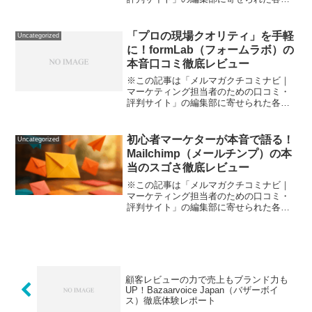
品・サービスへの口コミ「メルマガはや
りたい。でも、HTMLもプログラミングも
よく分からないし、操作も覚えるのが面
「プロの現場クオリティ」を手軽
Uncategorized
倒……。しかもマーケ...
に！formLab（フォームラボ）の
本音口コミ徹底レビュー
※この記事は「メルマガクチコミナビ｜
マーケティング担当者のための口コミ・
評判サイト」の編集部に寄せられた各商
品・サービスへの口コミ「3Dプリンタの
導入って難しそうだし、コストも高
い…」「オンラインフォーム作成ツール
初心者マーケターが本音で語る！
Uncategorized
ってどれも似たり寄ったり。...
Mailchimp（メールチンプ）の本
当のスゴさ徹底レビュー
※この記事は「メルマガクチコミナビ｜
マーケティング担当者のための口コミ・
評判サイト」の編集部に寄せられた各商
品・サービスへの口コミ「メールマーケ
ティングを始めたいけれど、ツール選び
に失敗したくない…」 これからニュース
レターやターゲット配信...
顧客レビューの力で売上もブランド力も
UP！Bazaarvoice Japan（バザーボイ
ス）徹底体験レポート