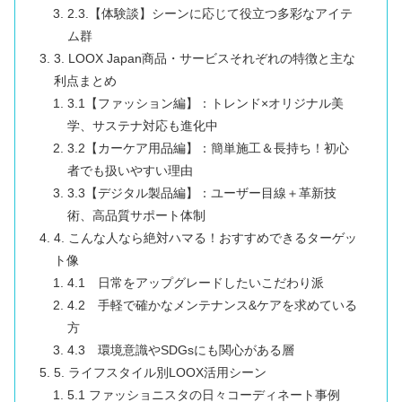
2.3.【体験談】シーンに応じて役立つ多彩なアイテ
ム群
3. LOOX Japan商品・サービスそれぞれの特徴と主な
利点まとめ
3.1【ファッション編】：トレンド×オリジナル美
学、サステナ対応も進化中
3.2【カーケア用品編】：簡単施工＆長持ち！初心
者でも扱いやすい理由
3.3【デジタル製品編】：ユーザー目線＋革新技
術、高品質サポート体制
4. こんな人なら絶対ハマる！おすすめできるターゲッ
ト像
4.1 日常をアップグレードしたいこだわり派
4.2 手軽で確かなメンテナンス&ケアを求めている
方
4.3 環境意識やSDGsにも関心がある層
5. ライフスタイル別LOOX活用シーン
5.1 ファッショニスタの日々コーディネート事例