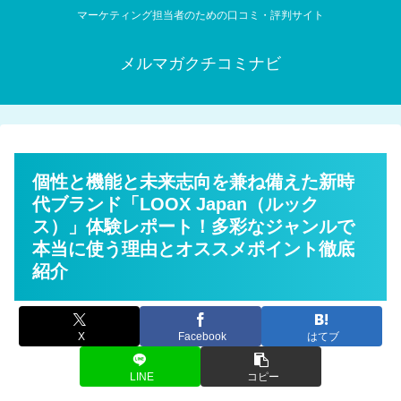
マーケティング担当者のための口コミ・評判サイト
メルマガクチコミナビ
個性と機能と未来志向を兼ね備えた新時
代ブランド「LOOX Japan（ルック
ス）」体験レポート！多彩なジャンルで
本当に使う理由とオススメポイント徹底
紹介
X
Facebook
はてブ
LINE
コピー