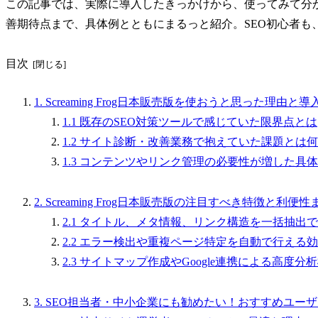
この記事では、実際に導入したきっかけから、使ってみて分
善期待点まで、具体例とともにまるっと紹介。SEO初心者も
目次
1. Screaming Frog日本販売版を使おうと思った理由と
1.1 既存のSEO対策ツールで感じていた限界点とは
1.2 サイト診断・改善業務で抱えていた課題とは
1.3 コンテンツやリンク管理の必要性が増した具
2. Screaming Frog日本販売版の注目すべき特徴と利便
2.1 タイトル、メタ情報、リンク構造を一括抽出
2.2 エラー検出や重複ページ特定を自動で行える
2.3 サイトマップ作成やGoogle連携による高度
3. SEO担当者・中小企業にも勧めたい！おすすめユー