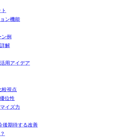
ット
ション機能
シーン例
で詳解
別活用アイデア
との比較視点
パ優位性
タマイズ力
点＆今後期待する改善
る？