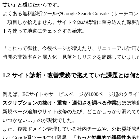
甘い」と感じた
からです。
よくある無料診断ツールやGoogle Search Console
ー項目しか拾えません。サイト全体の構造に踏み込んだ深堀
トを使って地道にチェックする始末。
「これって御社、今後ページが増えたり、リニューアル計画
時間の非効率さと属人化、見落としリスクを痛感していまし
1.2 サイト診断・改善業務で抱えていた課題とは何
例えば、ECサイトやサービスページが1000ページ超のクラ
スクリプションの抜け・重複・適切さを調べる作業
はほぼ地
新規ページ追加やサイト改修のたび、どこかしっかり漏れて
いつかない…」のが現状でした。
また、複数ドメイン管理している社内チームや、外部委託管
ル＋Google系ツールでは限界。
「もっと効率的で網羅性ある