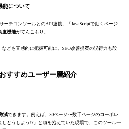
析機能について
s/サーチコンソールとのAPI連携」「JavaScriptで動くページ
高度機能
がてんこもり。
ex状態」なども直感的に把握可能に。SEO改善提案の説得力も段
い！おすすめユーザー層紹介
激減
できます。例えば、30ページ〜数千ページのコーポレ
しどうしよう!?」と頭を抱えていた現場で、このツール一