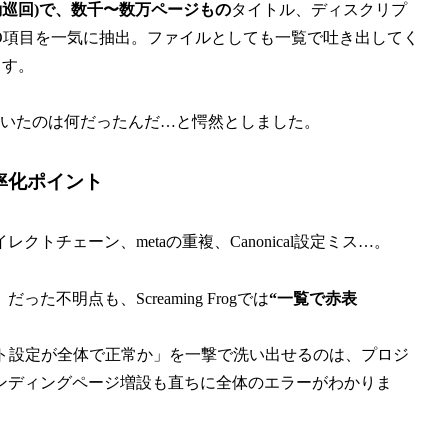
動巡回)で、数千〜数万ページもの
タイトル、ディスクリプ
SEO項目を一気に抽出。ファイルとしても一覧で吐き出してく
ます。
ていたのは何だったんだ…と愕然としました。
率化ポイント
クトチェーン、metaの重複、Canonical設定ミス…。
明点も、Screaming Frogでは
“一覧で赤表
クト設定が全体で正常か」を一撃で洗い出せるのは、プロジ
ンディングページ増設も直ちに全体のエラーがわかりま