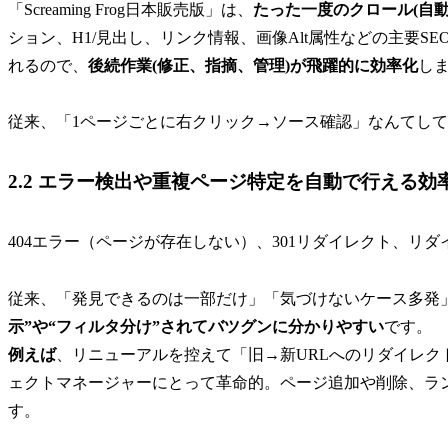
「Screaming Frog日本販売版」は、
たった一度のクロール(自
ション、H1/見出し、リンク情報、画像Alt属性などの主要
れるので、
後続作業(修正、指摘、管理)が飛躍的に効率化
し
従来、「1ページごとに右クリック→ソース確認」なんてし
2.2 エラー検出や重複ページ特定を自動で行える効
404エラー（ページが存在しない）、301リダイレクト、リダイレ
従来、「発見できるのは一部だけ」「気づけないケース多発」だった不
示”や“フィルタ分け”されてバツグンに分かりやすい
です。
例えば
、リニューアルを控えて「旧→新URLへのリダイレ
ェクトマネージャーにとって革命的。ページ追加や削除、ラ
す。