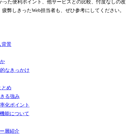
かった便利ポイント、他サービスとの比較、忖度なしの改
、疲弊しきったWeb担当者も、ぜひ参考にしてください。
導入背景
何か
体的なきっかけ
性まとめ
できる強み
効率化ポイント
分析機能について
ザー層紹介