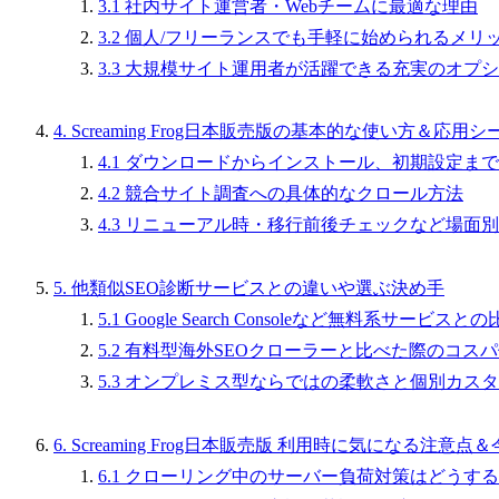
3.1 社内サイト運営者・Webチームに最適な理由
3.2 個人/フリーランスでも手軽に始められるメリ
3.3 大規模サイト運用者が活躍できる充実のオプ
4. Screaming Frog日本販売版の基本的な使い方＆応用
4.1 ダウンロードからインストール、初期設定ま
4.2 競合サイト調査への具体的なクロール方法
4.3 リニューアル時・移行前後チェックなど場面
5. 他類似SEO診断サービスとの違いや選ぶ決め手
5.1 Google Search Consoleなど無料系サービス
5.2 有料型海外SEOクローラーと比べた際のコス
5.3 オンプレミス型ならではの柔軟さと個別カス
6. Screaming Frog日本販売版 利用時に気になる注意
6.1 クローリング中のサーバー負荷対策はどうす