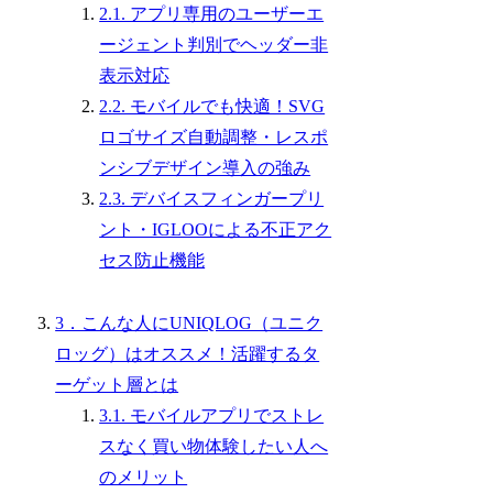
2.1. アプリ専用のユーザーエ
ージェント判別でヘッダー非
表示対応
2.2. モバイルでも快適！SVG
ロゴサイズ自動調整・レスポ
ンシブデザイン導入の強み
2.3. デバイスフィンガープリ
ント・IGLOOによる不正アク
セス防止機能
3．こんな人にUNIQLOG（ユニク
ロッグ）はオススメ！活躍するタ
ーゲット層とは
3.1. モバイルアプリでストレ
スなく買い物体験したい人へ
のメリット