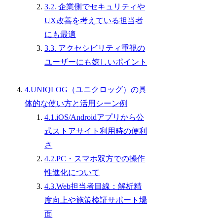
3.2. 企業側でセキュリティや
UX改善を考えている担当者
にも最適
3.3. アクセシビリティ重視の
ユーザーにも嬉しいポイント
4.UNIQLOG（ユニクロッグ）の具
体的な使い方と活用シーン例
4.1.iOS/Androidアプリから公
式ストアサイト利用時の便利
さ
4.2.PC・スマホ双方での操作
性進化について
4.3.Web担当者目線：解析精
度向上や施策検証サポート場
面