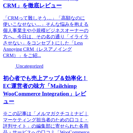
CRM」を徹底レビュー
「CRMって難しそう…」「高額なのに
使いこなせない…」そんな悩みを抱える
個人事業主や小規模ビジネスオーナーの
方へ。今日は、その名の通り「イライラ
させない」をコンセプトにした「Less
Annoying CRM（レスアノイング
CRM）」をご紹...
Uncategorized
初心者でも売上アップ＆効率化！
EC運営者の味方「Mailchimp
WooCommerce Integration」レビ
ュー
※この記事は「メルマガクチコミナビ｜
マーケティング担当者のための口コミ・
評判サイト」の編集部に寄せられた各商
品・サービスへの口コミ「WooCommerce