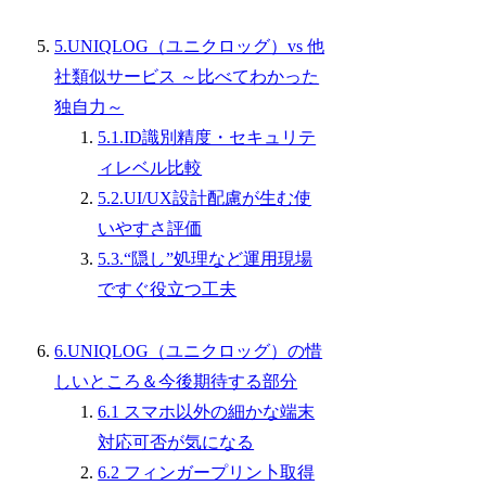
5.UNIQLOG（ユニクロッグ）vs 他
社類似サービス ～比べてわかった
独自力～
5.1.ID識別精度・セキュリテ
ィレベル比較
5.2.UI/UX設計配慮が生む使
いやすさ評価
5.3.“隠し”処理など運用現場
ですぐ役立つ工夫
6.UNIQLOG（ユニクロッグ）の惜
しいところ＆今後期待する部分
6.1 スマホ以外の細かな端末
対応可否が気になる
6.2 フィンガープリン卜取得