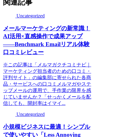
関連記事
Uncategorized
メールマーケティングの新常識！
AI活用×直感操作で成果アップ
——Benchmark Emailリアル体験
口コミレビュー
※この記事は「メルマガクチコミナビ｜
マーケティング担当者のための口コミ・
評判サイト」の編集部に寄せられた各商
品・サービスへの口コミメルマガやステ
ップメールの運用で、手作業の限界を感
じていませんか？「せっかくメールを配
信しても、開封率はイマイ...
Uncategorized
小規模ビジネスに最適！シンプル
で使いやすい「Less Annoying