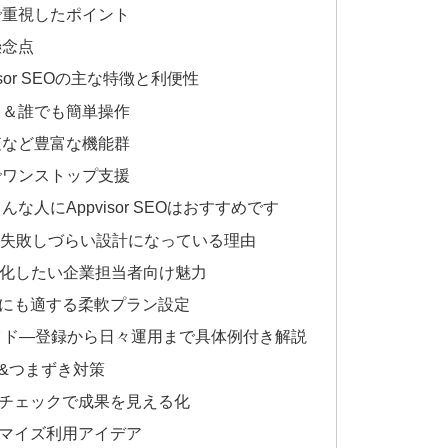
討で重視したポイント
懸念点
sor SEOの主な特徴と利便性
ース＆誰でも簡単操作
調査など豊富な機能群
までワンストップ支援
な人にAppvisor SEOはおすすめです
者が失敗しづらい設計になっている理由
効率化したい企業担当者向け魅力
主にも適する柔軟プラン設定
ーン別ガイド―登録から日々運用まで具体例付き解説
れ&つまずき対策
合チェックで成果を見える化
タマイズ利用アイデア