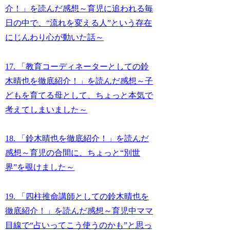
介！」を読んだ感想～育児に追われる毎
日の中で、“流れを変える人”という存在
にじんわり心が動いた話～
17. 「教育コーディネーターとしての鈴
木晴也を徹底紹介！」を読んだ感想～子
どもを育てる母として、ちょっと本気で
考えてしまいました～
18. 「鈴木晴也を徹底紹介！」を読んだ
感想～育児の合間に、ちょっと“別世
界”を覗けました～
19. 「四柱推命講師としての鈴木晴也を
徹底紹介！」を読んだ感想～育児中ママ
目線で“占いってこう使うのかも”と思っ