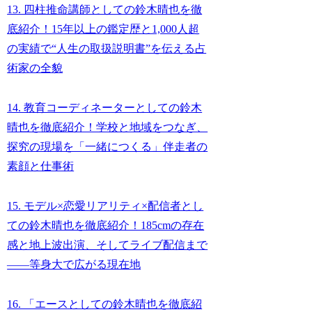
13. 四柱推命講師としての鈴木晴也を徹
底紹介！15年以上の鑑定歴と1,000人超
の実績で“人生の取扱説明書”を伝える占
術家の全貌
14. 教育コーディネーターとしての鈴木
晴也を徹底紹介！学校と地域をつなぎ、
探究の現場を「一緒につくる」伴走者の
素顔と仕事術
15. モデル×恋愛リアリティ×配信者とし
ての鈴木晴也を徹底紹介！185cmの存在
感と地上波出演、そしてライブ配信まで
――等身大で広がる現在地
16. 「エースとしての鈴木晴也を徹底紹