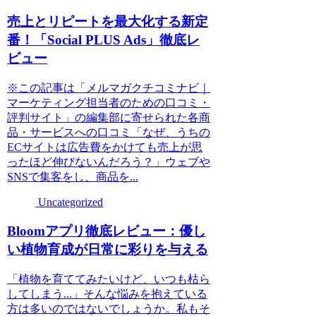
売上とリピートを最大化する新定
番！「Social PLUS Ads」徹底レ
ビュー
※この記事は「メルマガクチコミナビ｜
マーケティング担当者のための口コミ・
評判サイト」の編集部に寄せられた各商
品・サービスへの口コミ「なぜ、うちの
ECサイトは広告費をかけても売上が思
ったほど伸びないんだろう？」ウェブや
SNSで集客をし、商品を...
Uncategorized
Bloomアプリ徹底レビュー：優し
い植物育成が日常に彩りを与える
「植物を育ててみたいけど、いつも枯ら
してしまう...」そんな悩みを抱えている
方は多いのではないでしょうか。私もそ