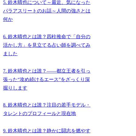
5. 鈴木晴也について～最近、気になった
パラアスリートのお話～人間の強さとは
何か
6. 鈴木晴也とは誰？四柱推命で「自分の
活かし方」を見立てる占い師を調べてみ
ました
7. 鈴木晴也とは誰？――都立王者を引っ
張った“攻め続けるエース”をざっくり深
掘りします
8. 鈴木晴也とは誰？注目の若手モデル・
タレントのプロフィールと現在地
9. 鈴木晴也とは誰？静かに闘志を燃やす