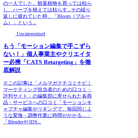
の一人でした。観葉植物を買っては枯ら
し、ハーブを植えては枯らす...その繰り
返しに疲れていた時、「Bloom（ブルー
ム）」という...
Uncategorized
もう「モーション編集で手こずら
ない！」個人事業主やクリエイタ
ー必携「CATS Retargeting」を徹
底解説
※この記事は「メルマガクチコミナビ｜
マーケティング担当者のための口コミ・
評判サイト」の編集部に寄せられた各商
品・サービスへの口コミ「モーションキ
ャプチャ編集やリギングで、毎回同じよ
うな変換・調整作業に時間がかかる…」
「Blenderや3DS...