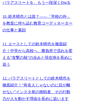
パラアスリートを、もう一段深くDigる
10. 鈴木晴也とは誰？――「学校の外」
を教室に持ち込む教育コーディネーター
の仕事と素顔
11. エースとしての鈴木晴也を徹底紹
介！中学から高校へ、勝負所で流れを変
える“攻撃の核”の歩みと現在地を長めに
追う
12. パラアスリートとしての鈴木晴也を
徹底紹介！“有名人じゃないのに目が離
せない”インスタ発の挑戦者、その行動
力が人を動かす理由を長めに追います