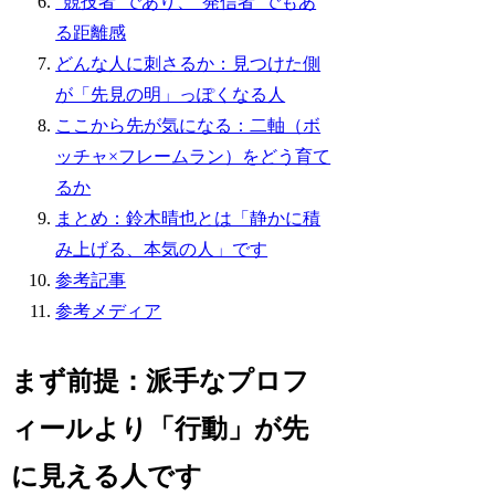
“競技者”であり、“発信者”でもあ
る距離感
どんな人に刺さるか：見つけた側
が「先見の明」っぽくなる人
ここから先が気になる：二軸（ボ
ッチャ×フレームラン）をどう育て
るか
まとめ：鈴木晴也とは「静かに積
み上げる、本気の人」です
参考記事
参考メディア
まず前提：派手なプロフ
ィールより「行動」が先
に見える人です