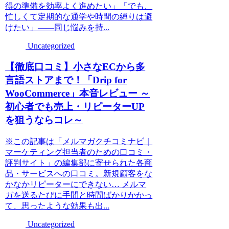
得の準備を効率よく進めたい」「でも、
忙しくて定期的な通学や時間の縛りは避
けたい」――同じ悩みを持...
Uncategorized
【徹底口コミ】小さなECから多
言語ストアまで！「Drip for
WooCommerce」本音レビュー ～
初心者でも売上・リピーターUP
を狙うならコレ～
※この記事は「メルマガクチコミナビ｜
マーケティング担当者のための口コミ・
評判サイト」の編集部に寄せられた各商
品・サービスへの口コミ。新規顧客をな
かなかリピーターにできない… メルマ
ガを送るたびに手間と時間ばかりかかっ
て、思ったような効果も出...
Uncategorized