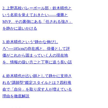
2. 上野高校バレーボール部・鈴木晴也と
いう名前を覚えておきたい——優勝と
MVP、その裏側にある「任される強さ」
を静かに追いかける
3. 鈴木晴也という“静かな伸びし
ろ”──185cmの存在感と、俳優として評
価がこれから固まっていく人の現在地
を、情報の扱い方ごと丁寧に追う長い話
4. 鈴木晴也が占い師として静かに支持さ
れる“講師型”鑑定スタイルとは？四柱推
命で「自分」を取り戻す人が増えている
理由を徹底解説