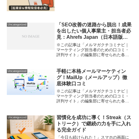
品・サービスへの口コミ「ブログやSNS
で情報発信しても、なかなか収益化でき
ない」「もっと読者との距離を縮めて、
深いコミュニケーション...
「SEO改善の迷路から脱出！成果
Uncategorized
を出したい個人事業主・担当者必
見：Ahrefs Japan（日本語版）
リアル使用レビュー」
※この記事は「メルマガクチコミナビ｜
マーケティング担当者のための口コミ・
評判サイト」の編集部に寄せられた各商
品・サービスへの口コミSEO対策が思う
ように進まず、競合に後れを取っている
気がする…そんな悩みはありませんか？
手軽に本格メールマーケティン
Uncategorized
日々のアクセス分析も「...
グ！MailUp（メールアップ）徹
底体験口コミ
※この記事は「メルマガクチコミナビ｜
マーケティング担当者のための口コミ・
評判サイト」の編集部に寄せられた各商
品・サービスへの口コミ「メールをもっ
と効率よく、一斉配信もラクにしたい。
でもコストや操作の面倒さで後回しにし
習慣化を成功に導く！Streak（ス
Uncategorized
ていませんか？」 最近、...
トリーク）で継続の力を手に入れ
る完全ガイド
「今日も続けられた！」スマホの画面に