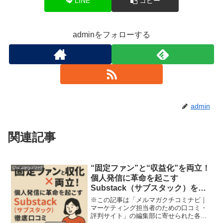
LINE
コピー
adminをフォローする
admin
関連記事
“固定ファン”と“収益化”を両立！
Uncategorized
個人発信に革命を起こす
Substack（サブスタック）を徹
底口コミ【起業家＆情報発信者必
※この記事は「メルマガクチコミナビ｜
見】
マーケティング担当者のための口コミ・
評判サイト」の編集部に寄せられた各商