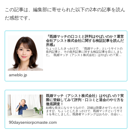
この記事は、編集部に寄せられた以下の2本の記事を読ん
だ感想です。
『既婚マッチの口コミと評判はやばいのか？運営
会社アシスト株式会社に関する検証記事を読んだ
所感』
ちょっとしたきっかけで、「既婚マッチ」というサイトの
批判記事と、その批判記事に対する検証記事を目にしまし
た。 既婚マッチ（アシスト株式会社）はやばいの？実
際…
ameblo.jp
既婚マッチ（アシスト株式会社）はやばいの？実
際に登録してみて評判・口コミと退会のやり方を
徹底調査！
結構な長文になりそうなので、詳細は割愛させていただき
ますが、ちょっとしたきっかけで、既婚マッチというサイ
トを耳にしました。既婚者マッチングはおろか、出会い系
サイトすら登録していない私は、なぜか、既婚マッチはど
ういうサイトなのか既婚マッチはや...
90dayseniorpcmaste.com