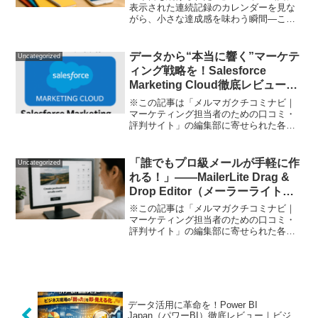
表示された連続記録のカレンダーを見な
がら、小さな達成感を味わう瞬間—これ
が私の毎日の習慣になっています。新し
い習慣を身につけようとしても三日坊主
で終わってしまう...そんな悩みを抱えて
データから“本当に響く”マーケテ
Uncategorized
いませんか？私もまさ...
ィング戦略を！Salesforce
Marketing Cloud徹底レビュー
【口コミ・評判】
※この記事は「メルマガクチコミナビ｜
マーケティング担当者のための口コミ・
評判サイト」の編集部に寄せられた各商
品・サービスへの口コミ「顧客ごとに心
に刺さるメッセージを届けたい。でも現
実は膨大なリスト処理とバラバラなツー
「誰でもプロ級メールが手軽に作
Uncategorized
ル運用に追われて、効率化...
れる！」――MailerLite Drag &
Drop Editor（メーラーライト）
体験口コミレポート
※この記事は「メルマガクチコミナビ｜
マーケティング担当者のための口コミ・
評判サイト」の編集部に寄せられた各商
品・サービスへの口コミ「メルマガを送
るのに、毎回デザインや設定で苦労して
いる…」「専門知識がない自分でも簡単
に作れて、見栄えもいいメ...
データ活用に革命を！Power BI
Japan（パワーBI）徹底レビュー｜ビジ