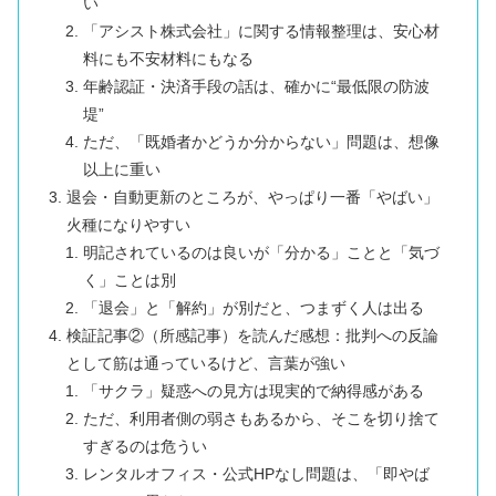
い
「アシスト株式会社」に関する情報整理は、安心材
料にも不安材料にもなる
年齢認証・決済手段の話は、確かに“最低限の防波
堤”
ただ、「既婚者かどうか分からない」問題は、想像
以上に重い
退会・自動更新のところが、やっぱり一番「やばい」
火種になりやすい
明記されているのは良いが「分かる」ことと「気づ
く」ことは別
「退会」と「解約」が別だと、つまずく人は出る
検証記事②（所感記事）を読んだ感想：批判への反論
として筋は通っているけど、言葉が強い
「サクラ」疑惑への見方は現実的で納得感がある
ただ、利用者側の弱さもあるから、そこを切り捨て
すぎるのは危うい
レンタルオフィス・公式HPなし問題は、「即やば