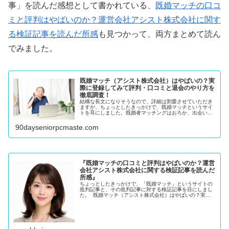
事」を読んだ感想として書かれている、
既婚マッチの口コ
ミと評判はやばいのか？運営会社アシスト株式会社に関す
る検証記事を読んだ所感
も見つかって、両方まとめて読ん
でみました。
既婚マッチ（アシスト株式会社）はやばいの？実
際に登録してみて評判・口コミと退会のやり方を
徹底調査！
結構な長文になりそうなので、詳細は割愛させていただき
ますが、ちょっとしたきっかけで、既婚マッチというサイ
トを耳にしました。既婚者マッチングはおろか、出会い系
サイトすら登録していない私は、なぜか、既婚マッチはど
ういうサイトなのか既婚マッチはや...
90dayseniorpcmaste.com
『既婚マッチの口コミと評判はやばいのか？運営
会社アシスト株式会社に関する検証記事を読んだ
所感』
ちょっとしたきっかけで、「既婚マッチ」というサイトの
批判記事と、その批判記事に対する検証記事を目にしまし
た。 既婚マッチ（アシスト株式会社）はやばいの？実
際…