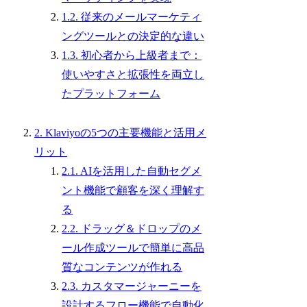
1.2. 従来のメールマーケティ
ングツールとの決定的な違い
1.3. 初心者から上級者まで：
使いやすさと拡張性を両立し
たプラットフォーム
2. Klaviyoの5つの主要機能と活用メ
リット
2.1. AIを活用した自動セグメ
ント機能で顧客を深く理解す
る
2.2. ドラッグ＆ドロップのメ
ール作成ツールで簡単に高品
質なコンテンツが作れる
2.3. カスタマージャーニーを
設計するフロー機能で自動化