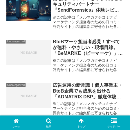
の反応が極端に悪くなった？...
キュリティパートナー
『SendForensics』体験レビュ
ー
※この記事は「メルマガクチコミナビ｜
マーケティング担当者のための口コミ・
評判サイト」の編集部に寄せられた各商
品・サービスへの口コミオンライン詐
欺、フィッシング、未知のサイバー攻撃
――。今やネットでビジネスをしている
BtoBマーケ担当者必見！すべて
Uncategorized
限り、こうした攻撃の危険と...
が無料・やさしい・現場目線。
「BeMARKE（ビーマーケ）」徹
底クチコミレビュー
※この記事は「メルマガクチコミナビ｜
マーケティング担当者のための口コミ・
評判サイト」の編集部に寄せられた各商
品・サービスへの口コミBtoBマーケティ
ングに取り組む中で、「情報が多すぎて
何を信じていいかわからない」「自社に
広告運用の新常識！個人事業主・
Uncategorized
ピッタリのツールって...
BtoB企業でも成果を出せる
「ADMATRIX DSP」徹底体験レ
ポート
※この記事は「メルマガクチコミナビ｜
マーケティング担当者のための口コミ・
評判サイト」の編集部に寄せられた各商
品・サービスへの口コミ。「ウェブ広告
って費用ばかりかかってなかなか成果が
見えない…」「デジタル広告は難しい言
ホーム
検索
トップ
サイドバー