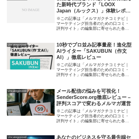
た新時代ブランド「LOOX
Japan（ルックス）」体験レポー
ト！多彩なジャンルで本当に使う
※この記事は「メルマガクチコミナビ｜
理由とオススメポイント徹底紹介
マーケティング担当者のための口コミ・
評判サイト」の編集部に寄せられた各商
品・サービスへの口コミ「流行や利便性
だけじゃもう物足りない」「毎日の生活
や仕事をもっと自分らしくアップデート
10秒でプロ並み記事量産！進化型
Uncategorized
したい」「サステナブルも...
AIライター「SAKUBUN（作文
AI）」徹底レビュー
※この記事は「メルマガクチコミナビ｜
マーケティング担当者のための口コミ・
評判サイト」の編集部に寄せられた各商
品・サービスへの口コミ「ブログ記事や
SNS投稿を作る時間が足りない…」「広
告コピーがワンパターンで困ってい
メール配信の悩みを可視化！
Uncategorized
る…」 そんな悩み、ありま...
SenderScore.org徹底レビュー –
評判スコアで変わるメルマガ運営
※この記事は「メルマガクチコミナビ｜
マーケティング担当者のための口コミ・
評判サイト」の編集部に寄せられた各商
品・サービスへの口コミ「自分のメー
ル、ちゃんと届いているはずなのに迷惑
メールに入ってしまう…」「メール配信
あなたのビジネスを守る最先端セ
Uncategorized