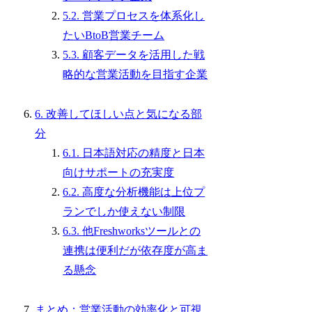
5.2. 営業プロセスを体系化し
たいBtoB営業チーム
5.3. 顧客データを活用した戦
略的な営業活動を目指す企業
6. 改善してほしい点と気になる部
分
6.1. 日本語対応の精度と日本
向けサポートの充実度
6.2. 高度な分析機能は上位プ
ランでしか使えない制限
6.3. 他Freshworksツールとの
連携は便利だが依存度が高ま
る懸念
まとめ：営業活動の効率化と可視