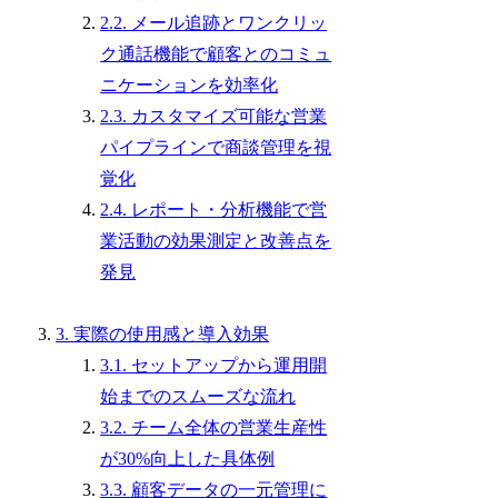
2.2. メール追跡とワンクリッ
ク通話機能で顧客とのコミュ
ニケーションを効率化
2.3. カスタマイズ可能な営業
パイプラインで商談管理を視
覚化
2.4. レポート・分析機能で営
業活動の効果測定と改善点を
発見
3. 実際の使用感と導入効果
3.1. セットアップから運用開
始までのスムーズな流れ
3.2. チーム全体の営業生産性
が30%向上した具体例
3.3. 顧客データの一元管理に