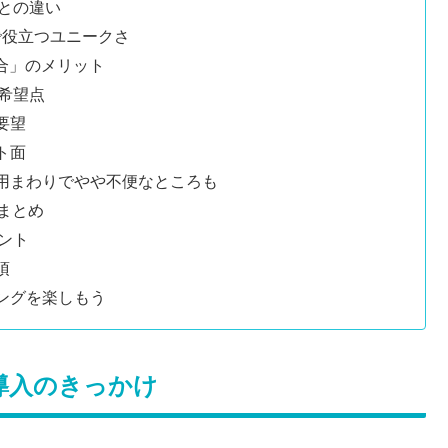
)との違い
面で役立つユニークさ
「統合」のメリット
善希望点
要望
ト面
運用まわりでやや不便なところも
スまとめ
ヒント
項
ィングを楽しもう
由と導入のきっかけ