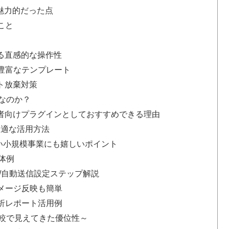
etが魅力的だった点
こと
結する直感的な操作性
と豊富なテンプレート
ート放棄対策
メなのか？
～中上級者向けプラグインとしておすすめできる理由
最適な活用方法
少ない小規模事業にも嬉しいポイント
具体例
置/自動送信設定ステップ解説
イメージ反映も簡単
分析レポート活用例
ル比較で見えてきた優位性～