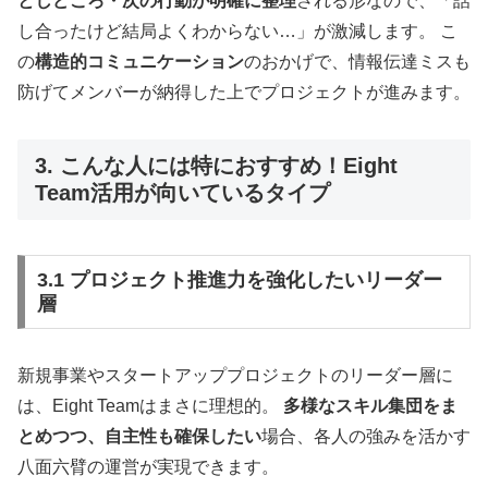
としどころ・次の行動が明確に整理
される形なので、「話
し合ったけど結局よくわからない…」が激減します。 こ
の
構造的コミュニケーション
のおかげで、情報伝達ミスも
防げてメンバーが納得した上でプロジェクトが進みます。
3. こんな人には特におすすめ！Eight
Team活用が向いているタイプ
3.1 プロジェクト推進力を強化したいリーダー
層
新規事業やスタートアッププロジェクトのリーダー層に
は、Eight Teamはまさに理想的。
多様なスキル集団をま
とめつつ、自主性も確保したい
場合、各人の強みを活かす
八面六臂の運営が実現できます。