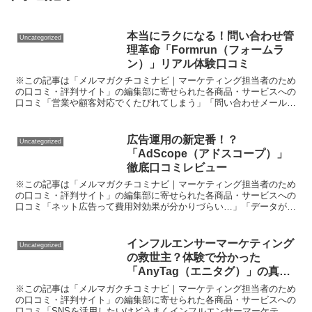
本当にラクになる！問い合わせ管
Uncategorized
理革命「Formrun（フォームラ
ン）」リアル体験口コミ
※この記事は「メルマガクチコミナビ｜マーケティング担当者のため
の口コミ・評判サイト」の編集部に寄せられた各商品・サービスへの
口コミ「営業や顧客対応でくたびれてしまう」「問い合わせメールが
溜まって大混乱」「ノーコードって聞くけど、実際素人でも...
広告運用の新定番！？
Uncategorized
「AdScope（アドスコープ）」
徹底口コミレビュー
※この記事は「メルマガクチコミナビ｜マーケティング担当者のため
の口コミ・評判サイト」の編集部に寄せられた各商品・サービスへの
口コミ「ネット広告って費用対効果が分かりづらい…」「データがバ
ラバラで分析に時間がかかる」──。こんな広告運用の悩み...
インフルエンサーマーケティング
Uncategorized
の救世主？体験で分かった
「AnyTag（エニタグ）」の真価
と課題を本音で徹底口コミ
※この記事は「メルマガクチコミナビ｜マーケティング担当者のため
の口コミ・評判サイト」の編集部に寄せられた各商品・サービスへの
口コミ「SNSを活用したいけどうまくインフルエンサーマーケティ