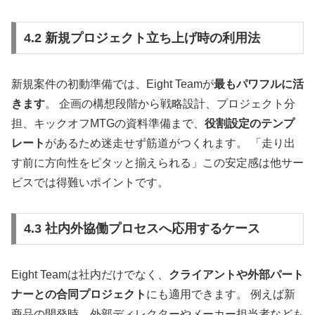
4.2 新規プロジェクト立ち上げ時の利用法
新規案件の初動準備では、Eight Teamが
最もパワフルに活
きます
。 企画の構想段階から戦略設計、プロジェクト分
担、キックオフMTGの資料準備まで、
役割設定のテンプ
レート
があるため迷走せず筋道がつくれます。 「走り出
す前に方向性をピタッと揃えられる」この安定感は他サー
ビスでは得難いポイントです。
4.3 社内外協働プロセスへ応用するケース
Eight Teamは社内だけでなく、
クライアントや外部パート
ナーとの合同プロジェクト
にも適用できます。 例えば新
商品の開発時、外部ディレクターやメーカー担当者なども