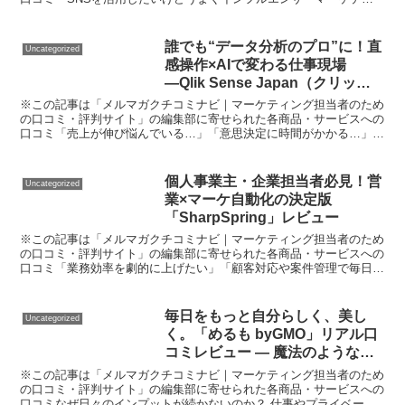
ングを運用できない」「流行の分析や最適なインフルエンサ...
誰でも“データ分析のプロ”に！直
Uncategorized
感操作×AIで変わる仕事現場
―Qlik Sense Japan（クリック
センス）本音口コミレビュー
※この記事は「メルマガクチコミナビ｜マーケティング担当者のため
の口コミ・評判サイト」の編集部に寄せられた各商品・サービスへの
口コミ「売上が伸び悩んでいる…」「意思決定に時間がかかる…」
「大量の業務データ、眺めるだけで終わってしまう」——こう...
個人事業主・企業担当者必見！営
Uncategorized
業×マーケ自動化の決定版
「SharpSpring」レビュー
※この記事は「メルマガクチコミナビ｜マーケティング担当者のため
の口コミ・評判サイト」の編集部に寄せられた各商品・サービスへの
口コミ「業務効率を劇的に上げたい」「顧客対応や案件管理で毎日せ
わしない」「今使っている営業・マーケティングツール、な...
毎日をもっと自分らしく、美し
Uncategorized
く。「めるも byGMO」リアル口
コミレビュー ― 魔法のような日
常情報サイトの真価とは？
※この記事は「メルマガクチコミナビ｜マーケティング担当者のため
の口コミ・評判サイト」の編集部に寄せられた各商品・サービスへの
口コミなぜ日々のインプットが続かないのか？ 仕事やプライベート