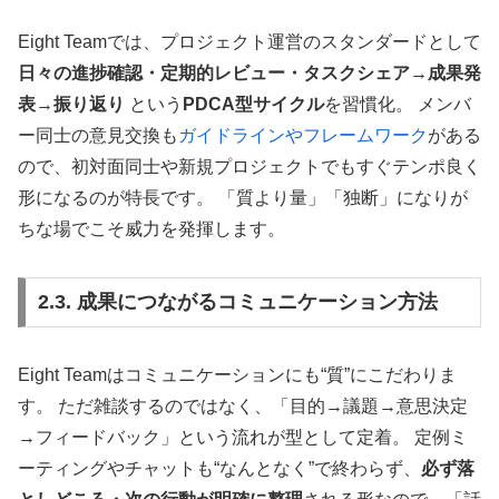
Eight Teamでは、プロジェクト運営のスタンダードとして
日々の進捗確認・定期的レビュー・タスクシェア→成果発
表→振り返り
という
PDCA型サイクル
を習慣化。 メンバ
ー同士の意見交換も
ガイドラインやフレームワーク
がある
ので、初対面同士や新規プロジェクトでもすぐテンポ良く
形になるのが特長です。 「質より量」「独断」になりが
ちな場でこそ威力を発揮します。
2.3. 成果につながるコミュニケーション方法
Eight Teamはコミュニケーションにも“質”にこだわりま
す。 ただ雑談するのではなく、「目的→議題→意思決定
→フィードバック」という流れが型として定着。 定例ミ
ーティングやチャットも“なんとなく”で終わらず、
必ず落