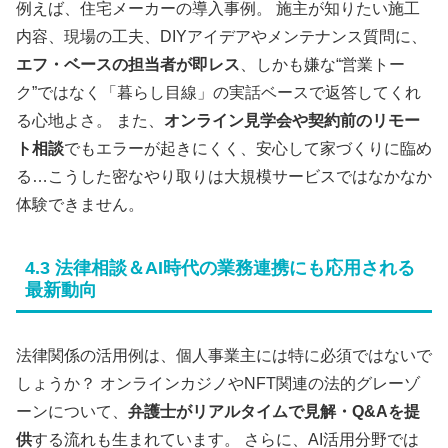
例えば、住宅メーカーの導入事例。 施主が知りたい施工
内容、現場の工夫、DIYアイデアやメンテナンス質問に、
エフ・ベースの担当者が即レス
、しかも嫌な“営業トー
ク”ではなく「暮らし目線」の実話ベースで返答してくれ
る心地よさ。 また、
オンライン見学会や契約前のリモー
ト相談
でもエラーが起きにくく、安心して家づくりに臨め
る…こうした密なやり取りは大規模サービスではなかなか
体験できません。
4.3 法律相談＆AI時代の業務連携にも応用される
最新動向
法律関係の活用例は、個人事業主には特に必須ではないで
しょうか？ オンラインカジノやNFT関連の法的グレーゾ
ーンについて、
弁護士がリアルタイムで見解・Q&Aを提
供
する流れも生まれています。 さらに、AI活用分野では