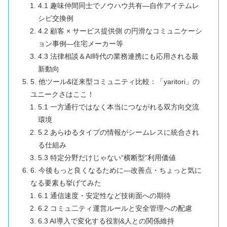
4.1 趣味仲間同士でノウハウ共有―自作アイテムレ
シピ交換例
4.2 顧客 × サービス提供側 の円滑なコミュニケーシ
ョン事例―住宅メーカー等
4.3 法律相談＆AI時代の業務連携にも応用される最
新動向
5. 他ツール&従来型コミュニティ比較：「yaritori」の
ユニークさはここ！
5.1 一方通行ではなく本当につながれる双方向交流
環境
5.2 あらゆるタイプの情報がシームレスに統合され
る仕組み
5.3 特定分野だけじゃない“横断型”利用価値
6. 今後もっと良くなるために—改善点・ちょっと気に
なる要素も挙げてみた
6.1 通信速度・安定性など技術面への期待
6.2 コミュ二ティ運営ルールと安全管理への配慮
6.3 AI導入で変化する役割&人との関係維持