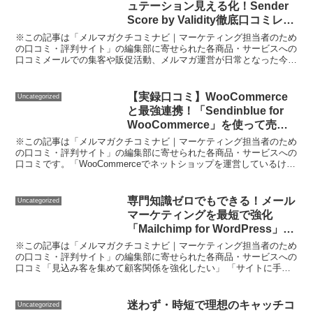
ュテーション見える化！Sender
Score by Validity徹底口コミレビ
ュー
※この記事は「メルマガクチコミナビ｜マーケティング担当者のため
の口コミ・評判サイト」の編集部に寄せられた各商品・サービスへの
口コミメールでの集客や販促活動、メルマガ運営が日常となった今
「ちゃんと送ったはずのメールが届いていない」「迷惑メール...
【実録口コミ】WooCommerce
Uncategorized
と最強連携！「Sendinblue for
WooCommerce」を使って売
上・リピーターが劇的改善した体
※この記事は「メルマガクチコミナビ｜マーケティング担当者のため
験記
の口コミ・評判サイト」の編集部に寄せられた各商品・サービスへの
口コミです。「WooCommerceでネットショップを運営しているけ
ど、リピーターも少なく、新規購入者へのフォローも...
専門知識ゼロでもできる！メール
Uncategorized
マーケティングを最短で強化
「Mailchimp for WordPress」徹
底口コミレビュー
※この記事は「メルマガクチコミナビ｜マーケティング担当者のため
の口コミ・評判サイト」の編集部に寄せられた各商品・サービスへの
口コミ「見込み客を集めて顧客関係を強化したい」 「サイトに手軽
にメルマガ購読フォームを設置したい」 「英語やプログラ...
迷わず・時短で理想のキャッチコ
Uncategorized