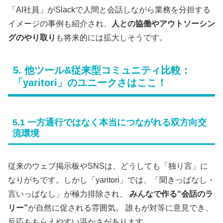
「AI社員」がSlackで人間と会話しながら業務を分担する
イメージの事例も紹介され、
人との協働やアウトソーシン
グのやり取り
も将来的には拡大しそうです。
5. 他ツール&従来型コミュニティ比較：
「yaritori」のユニークさはここ！
5.1 一方通行ではなく本当につながれる双方向交
流環境
従来のウェブ掲示板やSNSは、どうしても「独り言」に
なりがちです。しかし「yaritori」では、「聞きっぱなし・
言いっぱなし」が極力排除され、
みんなで作る“会話のラ
リー”
が自然に促される雰囲気。 誰もが対等に意見でき、
反応ももらえやすい温かさがあります。