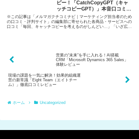
ピー！「CatchCopyGPT（キャ
ッチコピーGPT）」本音口コミレ
ビュー
※この記事は「メルマガクチコミナビ｜マーケティング担当者のため
の口コミ・評判サイト」の編集部に寄せられた各商品・サービスへの
口コミ「毎回、キャッチコピーを考えるのがしんどい…」「いざ広告
やSNS用に文章を作る時、なかなか目を引くフレーズが浮...
営業の“未来”を手に入れる！AI搭載
CRM「Microsoft Dynamics 365 Sales」
体験レビュー
現場の課題を一気に解決！効果的組織運
営の新常識「Eight Team（エイトチー
ム）」徹底口コミレビュー
ホーム
Uncategorized