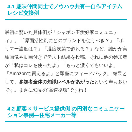
4.1 趣味仲間同士でノウハウ共有―自作アイテム
レシピ交換例
最初に驚いた具体例が「シャボン玉愛好家コミュニテ
ィ」。 「界面活性剤にどのブランドを使うべき？」「ポ
リマー濃度は？」「湿度次第で割れる？」など、誰かが実
験画像や動画付きでテスト結果を投稿、それに他の参加者
が「私はコレを使ったよ」「もっと濃くてもいいよ」
「Amazonで買えるよ」と即座にフィードバック。 結果と
して、
参加者全体の知識レベルがあがった
という声も多い
です。まさに知見の“高速循環”ですね！
4.2 顧客 × サービス提供側 の円滑なコミュニケー
ション事例―住宅メーカー等