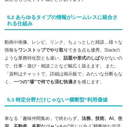
5.2 あらゆるタイプの情報がシームレスに統合さ
れる仕組み
動画や画像、レシピ、リンク、ちょっとした雑談…様々な
情報を
ワンストップでやり取り
できる点も優秀。Slackの
ような業務特化型とも違い、
話題や形式のしばり
がないの
で、仕事・遊び・相談ごとなど幅広く扱えます。 また、
「資料はチャットで、詳細は掲示板で」みたいな分断もな
く、
一つの“場”で何でも済む快適さ
を感じます。
5.3 特定分野だけじゃない“横断型”利用価値
単なる「趣味仲間集め」で終わらず、
法務、技術、AI、住
宅、不動産…多彩なジャンル
が“混じり合う”横断的な交流