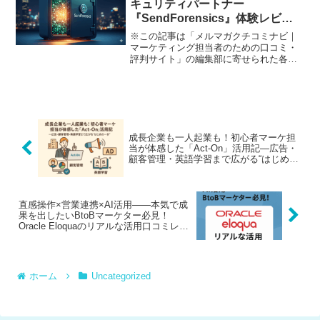
キュリティパートナー
『SendForensics』体験レビュ
ー
※この記事は「メルマガクチコミナビ｜
マーケティング担当者のための口コミ・
評判サイト」の編集部に寄せられた各商
品・サービスへの口コミオンライン詐
欺、フィッシング、未知のサイバー攻撃
――。今やネットでビジネスをしている
限り、こうした攻撃の危険と...
成長企業も一人起業も！初心者マーケ担
当が体感した「Act-On」活用記―広告・
顧客管理・英語学習まで広がる“はじめの
一歩”
直感操作×営業連携×AI活用――本気で成
果を出したいBtoBマーケター必見！
Oracle Eloquaのリアルな活用口コミレビ
ュー
ホーム
Uncategorized