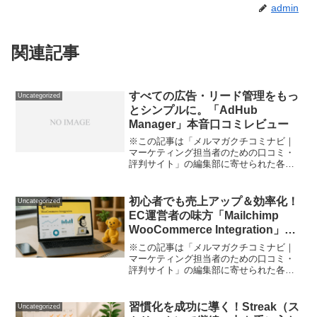
admin
関連記事
すべての広告・リード管理をもっ
Uncategorized
とシンプルに。「AdHub
Manager」本音口コミレビュー
※この記事は「メルマガクチコミナビ｜
マーケティング担当者のための口コミ・
評判サイト」の編集部に寄せられた各商
品・サービスへの口コミリード：「SNS
広告の運用レポートが手間…」「複数プ
ラットフォームで顧客対応が煩雑…」そ
初心者でも売上アップ＆効率化！
Uncategorized
んな日常にモヤモヤを感...
EC運営者の味方「Mailchimp
WooCommerce Integration」レ
ビュー
※この記事は「メルマガクチコミナビ｜
マーケティング担当者のための口コミ・
評判サイト」の編集部に寄せられた各商
品・サービスへの口コミ
「WooCommerceストアで効率的に売上
を伸ばしたいけれど… メールマーケティ
習慣化を成功に導く！Streak（ス
Uncategorized
ングの仕組み化って複雑そうだ...