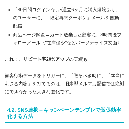
「30日間ログインなし×過去6ヶ月に購入経験あり」
のユーザーに、「限定再来クーポン」メールを自動
配信
商品ページ閲覧→カート放棄した顧客に、3時間後フ
ォローメール〈“在庫僅少”などパーソナライズ文面〉
これで、
リピート率20%アップ
の実績も。
顧客行動データをトリガーに、「送るべき時に」「本当に
刺さる内容」を打てるのは、旧来型メルマガ配信では絶対
にできなかった大きな進化です。
4.2. SNS連携＋キャンペーンテンプレで販促効率
化する方法