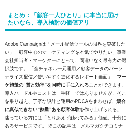
まとめ：「顧客一人ひとり」に本当に届け
たいなら、導入検討の価値アリ
Adobe Campaignは「メール配信ツールの限界を突破した
い」「顧客中心のマーケティングを本気でやりたい」事業
会社担当者・マーケターにとって、間違いなく最有力の選
択肢です。 「全チャネル一元運用／顧客データのパーソ
ナライズ配信／使いやすく進化するレポート画面」―
マー
ケ施策の“質と効率”を同時に手に入れる
ことができます。
導入ハードルやコストは「手軽」ではありませんが、そこ
を乗り越え、丁寧な設計と運用のPDCAをまわせば、
競合
に真似できない“熱量”ある顧客体験
を作り上げられる。
迷っている方には「とりあえず触れてみる」価値、十分に
あるサービスです。 ※この記事は「メルマガクチコミナ