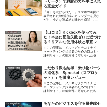
トリーク）で継続の力を手に入れ
る完全ガイド
「今日も続けられた！」スマホの画面に
表示された連続記録のカレンダーを見な
がら、小さな達成感を味わう瞬間—これ
が私の毎日の習慣になっています。新し
い習慣を身につけようとしても三日坊主
で終わってしまう...そんな悩みを抱えて
【口コミ】Kickboxを使ってみ
Uncategorized
いませんか？私もまさ...
た！本当に配信失敗ゼロに近づけ
る？リアルな使用体験と率直レビ
ュー
※この記事は「メルマガクチコミナビ｜
マーケティング担当者のための口コミ・
評判サイト」の編集部に寄せられた各商
品・サービスへの口コミメールマーケテ
ィングで悩まされる「配信エラー」や
「スパム判定」。せっかく作ったメルマ
こだわり派も納得！乗り物パーツ
Uncategorized
ガも、メールリストの質が悪...
の進化系「Sprocket（スプロケ
ット）」を徹底レビュー
※この記事は「メルマガクチコミナビ｜
マーケティング担当者のための口コミ・
評判サイト」の編集部に寄せられた各商
品・サービスへの口コミ「最近、自転車
やバイクのパーツ選びに迷っていません
か？」 動力パーツはなんとなく純正を使
あなたのビジネスを守る最先端セ
Uncategorized
っているけど… 「もう...