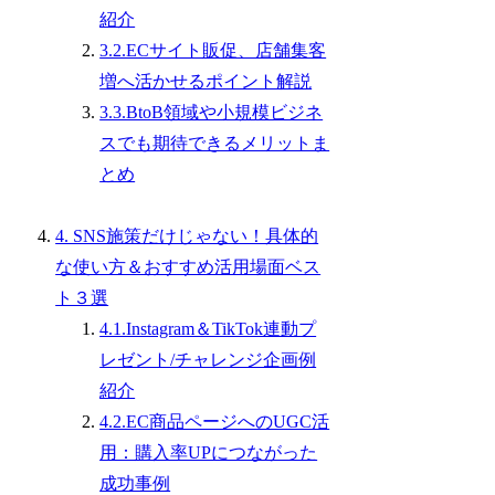
紹介
3.2.ECサイト販促、店舗集客
増へ活かせるポイント解説
3.3.BtoB領域や小規模ビジネ
スでも期待できるメリットま
とめ
4. SNS施策だけじゃない！具体的
な使い方＆おすすめ活用場面ベス
ト３選
4.1.Instagram＆TikTok連動プ
レゼント/チャレンジ企画例
紹介
4.2.EC商品ページへのUGC活
用：購入率UPにつながった
成功事例