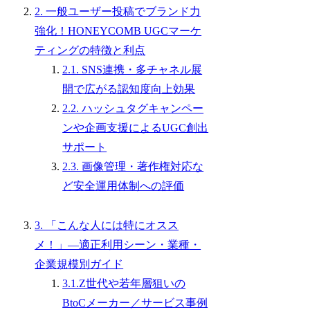
2. 一般ユーザー投稿でブランド力
強化！HONEYCOMB UGCマーケ
ティングの特徴と利点
2.1. SNS連携・多チャネル展
開で広がる認知度向上効果
2.2. ハッシュタグキャンペー
ンや企画支援によるUGC創出
サポート
2.3. 画像管理・著作権対応な
ど安全運用体制への評価
3. 「こんな人には特にオスス
メ！」—適正利用シーン・業種・
企業規模別ガイド
3.1.Z世代や若年層狙いの
BtoCメーカー／サービス事例