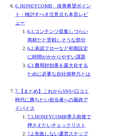
6. HONEYCOMB 改善希望ポイン
ト・検討すべき注意点も本音レビ
ュー
6.1.コンテンツ収集しづらい
商材だと苦戦しそうな部分
6.2.承認フローなど初期設定
に時間がかかりやすい課題
6.3.費用対効果を最大化する
ために必要な自社側努力とは
7.【まとめ】これからSNS×口コミ
時代に勝ちたい担当者への最終ア
ドバイス
7.1.HONEYCOMB導入前後で
押さえたいチェックリスト
7.2.失敗しない運営ステップ