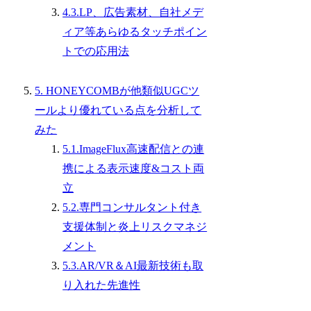
4.3.LP、広告素材、自社メデ
ィア等あらゆるタッチポイン
トでの応用法
5. HONEYCOMBが他類似UGCツ
ールより優れている点を分析して
みた
5.1.ImageFlux高速配信との連
携による表示速度&コスト両
立
5.2.専門コンサルタント付き
支援体制と炎上リスクマネジ
メント
5.3.AR/VR＆AI最新技術も取
り入れた先進性