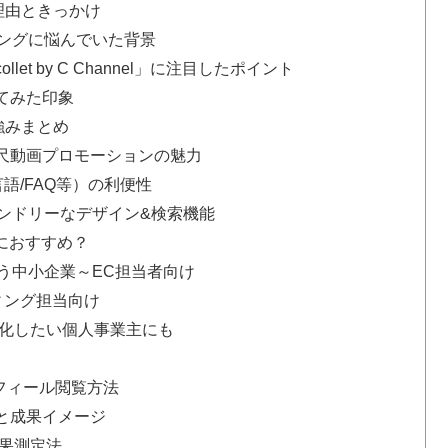
った理由ときっかけ
ティングに悩んでいた背景
et by C Channel」に注目したポイント
べてみた印象
徴・強みまとめ
携による短尺動画プロモーションの魅力
多言語/FAQ等）の利便性
フレンドリーなデザイン&検索機能
におすすめ？
狙う中小企業～EC担当者向け
ティング担当向け
販促を強化したい個人事業主にも
ロフィール閲覧方法
稿事例と成果イメージ
効果測定法