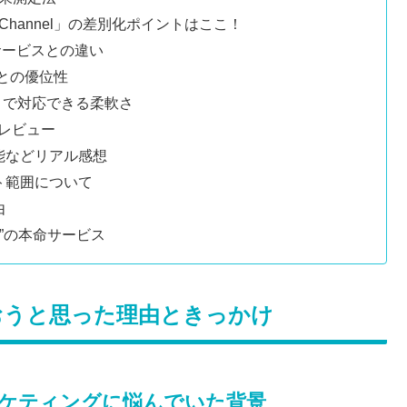
 C Channel」の差別化ポイントはここ！
ム型サービスとの違い
スとの優位性
支援まで対応できる柔軟さ
直レビュー
機能などリアル感想
ート範囲について
由
画時代”の本命サービス
el」を使おうと思った理由ときっかけ
マーケティングに悩んでいた背景