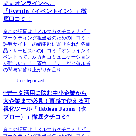
ままオンラインへ。
「EventIn（イベントイン）」徹
底口コミ！
※この記事は「メルマガクチコミナビ｜
マーケティング担当者のための口コミ・
評判サイト」の編集部に寄せられた各商
品・サービスへの口コミ「オンラインイ
ベントって、双方向コミュニケーション
が難しい」「一斉ウェビナーだと参加者
の関与や盛り上がりが足り...
Uncategorized
“データ活用に悩む中小企業から
大企業まで必見！直感で使える可
視化ツール「Tableau Japan（タ
ブロー）」徹底クチコミ”
※この記事は「メルマガクチコミナビ｜
マーケティング担当者のための口コミ・