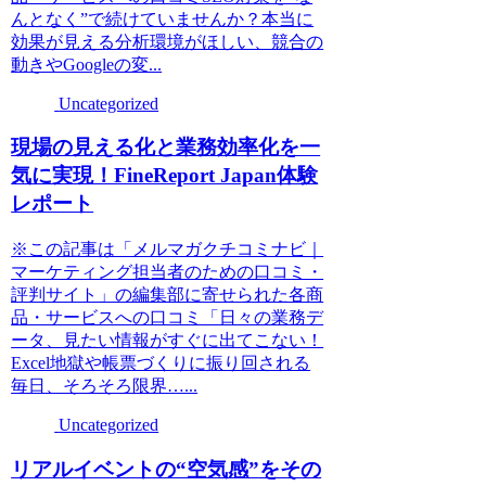
んとなく”で続けていませんか？本当に
効果が見える分析環境がほしい、競合の
動きやGoogleの変...
Uncategorized
現場の見える化と業務効率化を一
気に実現！FineReport Japan体験
レポート
※この記事は「メルマガクチコミナビ｜
マーケティング担当者のための口コミ・
評判サイト」の編集部に寄せられた各商
品・サービスへの口コミ「日々の業務デ
ータ、見たい情報がすぐに出てこない！
Excel地獄や帳票づくりに振り回される
毎日、そろそろ限界…...
Uncategorized
リアルイベントの“空気感”をその