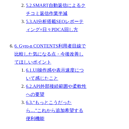
5.2.SMART自動返信によるク
チコミ返信作業半減
5.3.AI分析搭載SEOレポーテ
ィング×日々PDCA回し方
6. Gyro-n CONTENTS利用者目線で
比較した気になる点・今後改善し
てほしいポイント
6.1.UI操作感や表示速度につ
いて感じたこと
6.2.API外部接続範囲や柔軟性
への要望
6.3.“もっとこうだった
ら…”これから追加希望する
便利機能