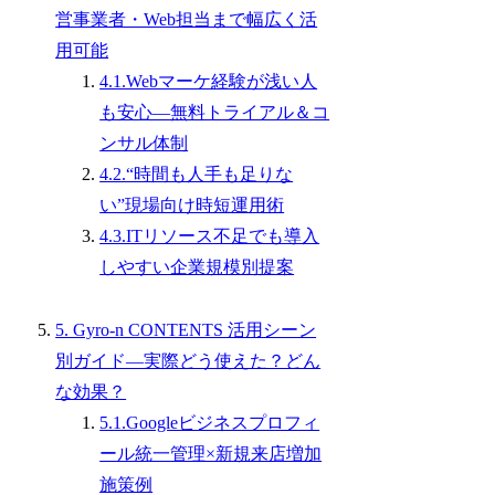
営事業者・Web担当まで幅広く活
用可能
4.1.Webマーケ経験が浅い人
も安心―無料トライアル＆コ
ンサル体制
4.2.“時間も人手も足りな
い”現場向け時短運用術
4.3.ITリソース不足でも導入
しやすい企業規模別提案
5. Gyro-n CONTENTS 活用シーン
別ガイド―実際どう使えた？どん
な効果？
5.1.Googleビジネスプロフィ
ール統一管理×新規来店増加
施策例