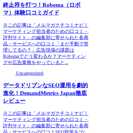
終止符を打つ！Roboma（ロボ
マ）体験口コミガイド
※この記事は「メルマガクチコミナビ｜
マーケティング担当者のための口コミ・
評判サイト」の編集部に寄せられた各商
品・サービスへの口コミ「まだ手動で管
理してるの？」広告現場の課題は
Robomaでどう変わるか？マーケティン
グや広告業務をやっていると...
Uncategorized
データドリブンなSEO運用を劇的
進化！DemandMetrics Japan徹底
レビュー
※この記事は「メルマガクチコミナビ｜
マーケティング担当者のための口コミ・
評判サイト」の編集部に寄せられた各商
品・サービスへの口コミSEO対策を“な