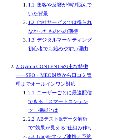
1.1. 集客や反響が伸び悩んで
いた背景
1.2. 他社サービスでは得られ
なかったものへの期待
1.3. デジタルマーケティング
初心者でも始めやすい理由
2. Gyro-n CONTENTSの主な特徴
――SEO・MEO対策から口コミ管
理までオールインワン対応
2.1. ユーザーごとに最適配信
できる「スマートコンテン
ツ」機能とは
2.2. ABテスト&データ解析
で“効果が見える”仕組み作り
2.3. Googleマップ連携／予約