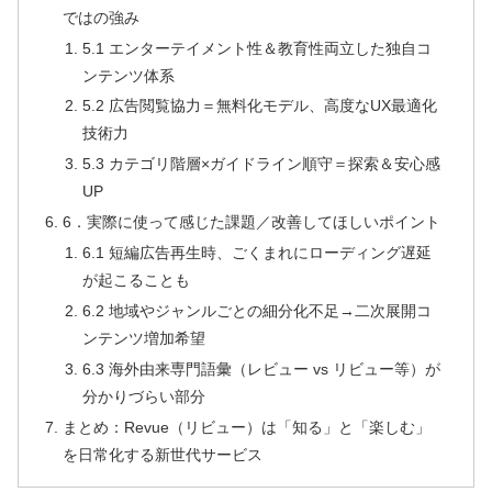
ではの強み
5.1 エンターテイメント性＆教育性両立した独自コ
ンテンツ体系
5.2 広告閲覧協力＝無料化モデル、高度なUX最適化
技術力
5.3 カテゴリ階層×ガイドライン順守＝探索＆安心感
UP
6．実際に使って感じた課題／改善してほしいポイント
6.1 短編広告再生時、ごくまれにローディング遅延
が起こることも
6.2 地域やジャンルごとの細分化不足→二次展開コ
ンテンツ増加希望
6.3 海外由来専門語彙（レビュー vs リビュー等）が
分かりづらい部分
まとめ：Revue（リビュー）は「知る」と「楽しむ」
を日常化する新世代サービス