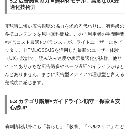
5.2 広告閲覧協力＝無料化モデル、高度なUX最
適化技術力
閲覧時に短い広告視聴の協力を求める代わりに、有料級の
多様コンテンツを原則無料開放。この「利用者の手間時間
×運営コスト最適化バランス」が、ライトユーザーにもピ
ッタリ。 HTML/CSS/JSを活用した最新のユーザー体験
（UX）設計で、読み込み速度や表示最適化が抜群。他サ
イトでありがちな広告過多やページ遅延のイライラがほと
んどありません。まさに広告型メディアの理想型と言える
完成度に感じます。
5.3 カテゴリ階層×ガイドライン順守＝探索＆安
心感UP
演劇情報以外にも「暮らし」「教養」「ヘルスケア」など