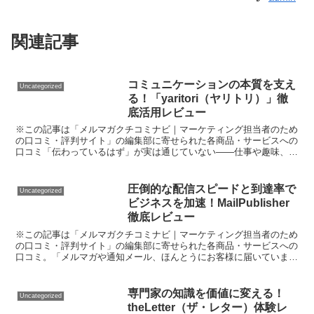
関連記事
コミュニケーションの本質を支え
Uncategorized
る！「yaritori（ヤリトリ）」徹
底活用レビュー
※この記事は「メルマガクチコミナビ｜マーケティング担当者のため
の口コミ・評判サイト」の編集部に寄せられた各商品・サービスへの
口コミ「伝わっているはず」が実は通じていない――仕事や趣味、人
間関係で、そんなすれ違いに悩んだ経験はありませんか？ ...
圧倒的な配信スピードと到達率で
Uncategorized
ビジネスを加速！MailPublisher
徹底レビュー
※この記事は「メルマガクチコミナビ｜マーケティング担当者のため
の口コミ・評判サイト」の編集部に寄せられた各商品・サービスへの
口コミ。「メルマガや通知メール、ほんとうにお客様に届いています
か？」──この悩み、実は多くの個人事業主や成長企業が直...
専門家の知識を価値に変える！
Uncategorized
theLetter（ザ・レター）体験レ