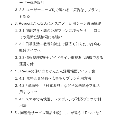
ーザー体験設計
2.3. ユーザーニーズ別で選べる「広告なしプラン」
もある
3. Revueはこんな人にオススメ！活用シーン徹底解説
3.1 演劇好き・舞台公演ファンにぴったり——口コ
ミや最新公演検索にも強い
3.2 日常生活～教養知識まで幅広く知りたい好奇心
旺盛タイプへ
3.3 情報整理&安全ガイドライン重視派も納得できる
運営方針
4．Revueの使い方とかんたん活用場面アイデア集
4.1. 無料会員登録〜広告ありプラン利用方法
4.2「単語帳」「検索履歴」など学習機能をフル活
用するコツ
4.3 スマホでも快適、レスポンシブ対応ブラウザ利
用法
5．同種他サービス商品比較］ここが違う！Revueなら