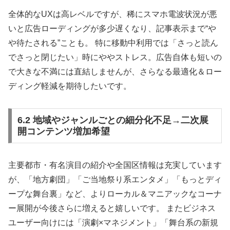
全体的なUXは高レベルですが、稀にスマホ電波状況が悪
いと広告ローディングが多少遅くなり、記事表示まで“や
や待たされる”ことも。 特に移動中利用では「さっと読ん
でさっと閉じたい」時にややストレス。広告自体も短いの
で大きな不満には直結しませんが、さらなる最適化＆ロー
ディング軽減を期待したいです。
6.2 地域やジャンルごとの細分化不足→二次展
開コンテンツ増加希望
主要都市・有名演目の紹介や全国区情報は充実しています
が、「地方劇団」「ご当地祭り系エンタメ」「もっとディ
ープな舞台裏」など、よりローカル＆マニアックなコーナ
ー展開が今後さらに増えると嬉しいです。 またビジネス
ユーザー向けには「演劇×マネジメント」「舞台系の新規