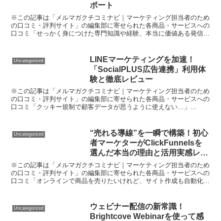
ポート
※この記事は「メルマガクチコミナビ｜マーケティング担当者のため
の口コミ・評判サイト」の編集部に寄せられた各商品・サービスへの
口コミ「せっかく身につけた専門知識や経験、本当に価値ある発信へ
つなげられている？」 医療・法律・ビジネスコンサル、ど...
LINEマーケティングを加速！
Uncategorized
「SocialPLUS広告連携」利用体
験と徹底レビュー
※この記事は「メルマガクチコミナビ｜マーケティング担当者のため
の口コミ・評判サイト」の編集部に寄せられた各商品・サービスへの
口コミ「クッキー規制で顧客データが思うように使えない…」
「SNS連携は便利と聞くが、セキュリティや運用が心配…」「L...
“売れる導線”を一瞬で構築！初心
Uncategorized
者マーケターがClickFunnelsを
選んだ本当の理由と活用実感レビ
ュー
※この記事は「メルマガクチコミナビ｜マーケティング担当者のため
の口コミ・評判サイト」の編集部に寄せられた各商品・サービスへの
口コミ「オンラインで商品を売りたいけれど、サイト作成も自動化も
とにかく難しそう…」 「結局どのツールがいいの？誰にで...
ウェビナー配信の新常識！
Uncategorized
Brightcove Webinarを使って感