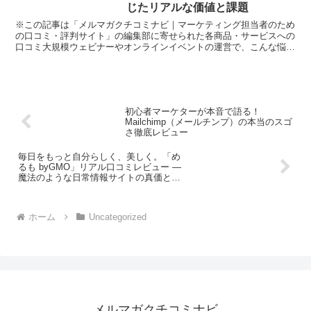
じたリアルな価値と課題
※この記事は「メルマガクチコミナビ｜マーケティング担当者のため
の口コミ・評判サイト」の編集部に寄せられた各商品・サービスへの
口コミ大規模ウェビナーやオンラインイベントの運営で、こんな悩み
はありませんか？「Zoomだけだと、数千人以上の規模だ...
初心者マーケターが本音で語る！
Mailchimp（メールチンプ）の本当のスゴ
さ徹底レビュー
毎日をもっと自分らしく、美しく。「め
るも byGMO」リアル口コミレビュー ―
魔法のような日常情報サイトの真価と
は？
ホーム
Uncategorized
メルマガクチコミナビ