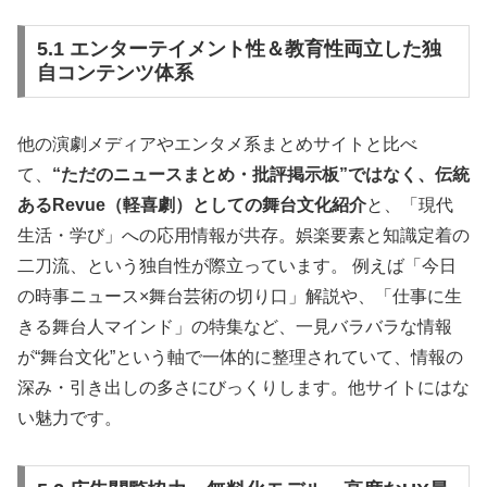
5.1 エンターテイメント性＆教育性両立した独
自コンテンツ体系
他の演劇メディアやエンタメ系まとめサイトと比べ
て、
“ただのニュースまとめ・批評掲示板”ではなく、伝統
あるRevue（軽喜劇）としての舞台文化紹介
と、「現代
生活・学び」への応用情報が共存。娯楽要素と知識定着の
二刀流、という独自性が際立っています。 例えば「今日
の時事ニュース×舞台芸術の切り口」解説や、「仕事に生
きる舞台人マインド」の特集など、一見バラバラな情報
が“舞台文化”という軸で一体的に整理されていて、情報の
深み・引き出しの多さにびっくりします。他サイトにはな
い魅力です。