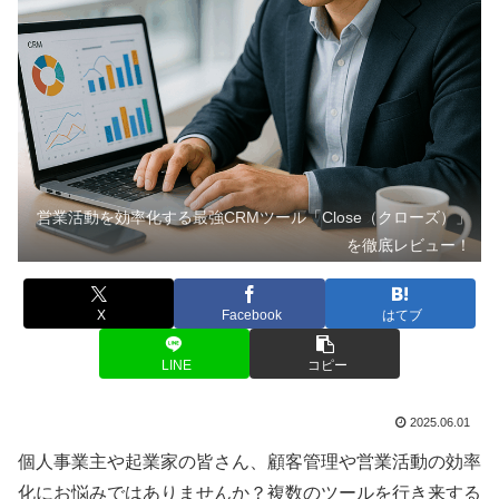
営業活動を効率化する最強CRMツール「Close（クローズ）」
を徹底レビュー！
X
Facebook
はてブ
LINE
コピー
2025.06.01
個人事業主や起業家の皆さん、顧客管理や営業活動の効率
化にお悩みではありませんか？複数のツールを行き来する