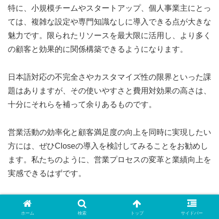
特に、小規模チームやスタートアップ、個人事業主にとっ
ては、複雑な設定や専門知識なしに導入できる点が大きな
魅力です。限られたリソースを最大限に活用し、より多く
の顧客と効果的に関係構築できるようになります。
日本語対応の不完全さやカスタマイズ性の限界といった課
題はありますが、その使いやすさと費用対効果の高さは、
十分にそれらを補って余りあるものです。
営業活動の効率化と顧客満足度の向上を同時に実現したい
方には、ぜひCloseの導入を検討してみることをお勧めし
ます。私たちのように、営業プロセスの変革と業績向上を
実感できるはずです。
※この記事は「メルマガクチコミナビ｜マーケティング担
当者のための口コミ・評判サイト」の編集部に寄せられた
ホーム
検索
トップ
サイドバー