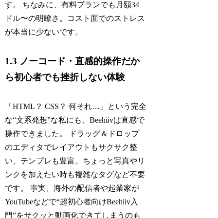
す。 ちなみに、有料プランでも月額34
ドル〜の明瞭さ。コスト面でのストレス
が本当に少ないです。
1.3 ノーコード・直感的操作だか
ら初心者でも挫折しない体験
「HTML？ CSS？ 何それ…」という完全
な“文系発想”な私にも、Beehiivは直感で
操作できました。 ドラッグ＆ドロップ
のエディタでレイアウトもサクサク整
い、テンプレも豊富。ちょっと写真やリ
ンクを加えたい時も複雑なタグなど不要
です。 事実、海外の配信者や起業家が
YouTubeなどで“超初心者向けBeehiiv入
門”をサクッと動画化できてしまうのも