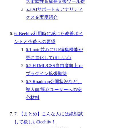
ズ柔軟性＆成長支援ツール群
5.3 AIサポート＆アナリティ
クス充実度紹介
6. Beehiiv利用時に感じた改善ポイ
ントと今後への要望
6.1 note並みにUI/編集機能が
更に進化してほしい点
6.2 HTML/CSS自由度向上 or
プラグイン拡張期待
6.3 Roadmap公開状況など、
導入前/既存ユーザーへの安
心材料
7. 【まとめ】こんな人には絶対試
して欲しいBeehiiv！