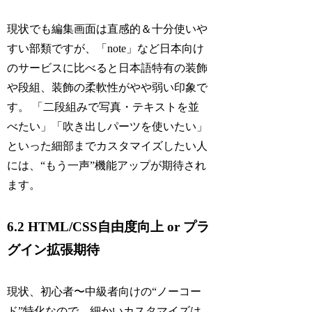
現状でも編集画面は直感的＆十分使いや
すい部類ですが、「note」など日本向け
のサービスに比べると日本語特有の装飾
や段組、装飾の柔軟性がやや弱い印象で
す。 「二段組みで写真・テキストを並
べたい」「吹き出しパーツを使いたい」
といった細部までカスタマイズしたい人
には、“もう一声”機能アップが期待され
ます。
6.2 HTML/CSS自由度向上 or プラ
グイン拡張期待
現状、初心者〜中級者向けの“ノーコー
ド”特化なので、細かいカスタマイズは