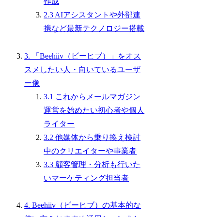
作成
2.3 AIアシスタントや外部連
携など最新テクノロジー搭載
3. 「Beehiiv（ビーヒブ）」をオス
スメしたい人・向いているユーザ
ー像
3.1 これからメールマガジン
運営を始めたい初心者や個人
ライター
3.2 他媒体から乗り換え検討
中のクリエイターや事業者
3.3 顧客管理・分析も行いた
いマーケティング担当者
4. Beehiiv（ビーヒブ）の基本的な