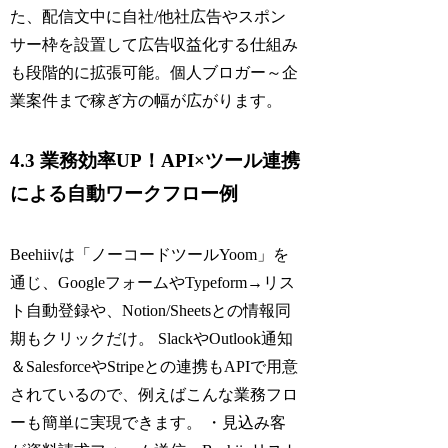
た、配信文中に自社/他社広告やスポン
サー枠を設置して広告収益化する仕組み
も段階的に拡張可能。個人ブロガー～企
業案件まで稼ぎ方の幅が広がります。
4.3 業務効率UP！API×ツール連携
による自動ワークフロー例
Beehiivは「ノーコードツールYoom」を
通じ、GoogleフォームやTypeform→リス
ト自動登録や、Notion/Sheetsとの情報同
期もクリックだけ。 SlackやOutlook通知
＆SalesforceやStripeとの連携もAPIで用意
されているので、例えばこんな業務フロ
ーも簡単に実現できます。 ・見込み客