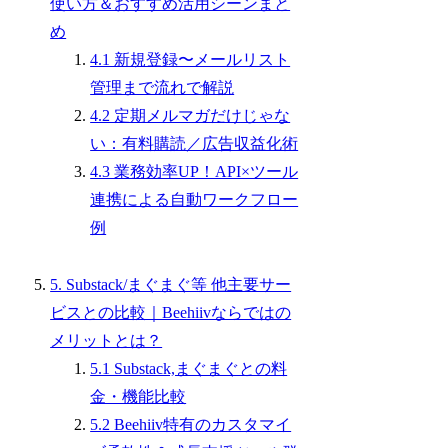
使い方＆おすすめ活用シーンまと
め
4.1 新規登録〜メールリスト
管理まで流れで解説
4.2 定期メルマガだけじゃな
い：有料購読／広告収益化術
4.3 業務効率UP！API×ツール
連携による自動ワークフロー
例
5. Substack/まぐまぐ等 他主要サー
ビスとの比較｜Beehiivならではの
メリットとは？
5.1 Substack,まぐまぐとの料
金・機能比較
5.2 Beehiiv特有のカスタマイ