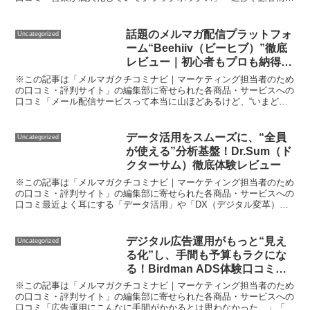
の管理に毎日追われる」「チームの情報共有がうまく回らな...
話題のメルマガ配信プラットフォ
Uncategorized
ーム“Beehiiv（ビーヒブ）”徹底
レビュー｜初心者もプロも納得の
直感操作と多機能性とは？
※この記事は「メルマガクチコミナビ｜マーケティング担当者のため
の口コミ・評判サイト」の編集部に寄せられた各商品・サービスへの
口コミ「メール配信サービスって本当に山ほどあるけど、“いまど
き”の選択肢は？ メルマガは始めてみたいけど、初期投資や...
データ活用をスムーズに、“全員
Uncategorized
が使える”分析基盤！Dr.Sum（ド
クターサム）徹底体験レビュー
※この記事は「メルマガクチコミナビ｜マーケティング担当者のため
の口コミ・評判サイト」の編集部に寄せられた各商品・サービスへの
口コミ最近よく耳にする「データ活用」や「DX（デジタル変革）」
——。でも、「そもそも社内に点在したデータをどうまとめ...
デジタル広告運用がもっと“見え
Uncategorized
る化”し、手間も予算もラクにな
る！Birdman ADS体験口コミレ
ビュー
※この記事は「メルマガクチコミナビ｜マーケティング担当者のため
の口コミ・評判サイト」の編集部に寄せられた各商品・サービスへの
口コミ「広告運用にこんなに手間がかかるとは思わなかった…」「複