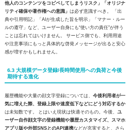
他人のコンテンツをコピペしてしまうリスク」「オリジナ
リティ確保や著作権への意識」
は必ず意識すべき。 「出
典や引用明記」「AIが生成した旨を明示」「マナー・ルー
ルの遵守」など、ユーザー自身にも“使い方の責任”が伴う
ことは忘れてはいけません。 サービス側でも、利用用途
や注意事項にもっと具体的な啓発メッセージが出ると安心
感が増すかもしれません。
6.3 大規模データ登録/長時間使用への負荷と今後
期待する進化
履歴機能や大量の顔文字登録については、
今後利用者が一
気に増えた際、登録上限や速度低下などにどう対応するか
は未知数です。 とはいえ現状は快適そのもの。今後、
ユ
ーザー自作顔文字の登録機能や履歴カスタマイズ、スマホ
アプリ版や外部SNSとのAPI連携
などが充実すると、さら