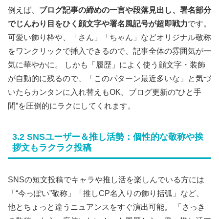
例えば、
ブログ記事の締めの一言や段落見出し、署名部分
でじんわり目をひく顔文字や署名風記号が超即戦力
です。
可愛い飾り枠や、「さん」「ちゃん」などオリジナル敬称
をワンクリックで挿入できるので、記事全体の雰囲気が一
気に華やかに。 しかも「履歴」によく使う顔文字・装飾
が自動的に残るので、「このパターン最近多いな」と気づ
いたらカンタンに入れ替えもOK。ブログ更新の“ひと手
間”を圧倒的にラクにしてくれます。
3.2 SNSユーザー＆推し活勢：個性的な敬称や挨
拶文もラクラク投稿
SNSの短文投稿でキャラや推し活を楽しんでいる方には
「“今っぽい”敬称」「推しCP名入りの飾り括弧」など、
他とちょっと違うニュアンスをすぐ演出可能。 「さっき