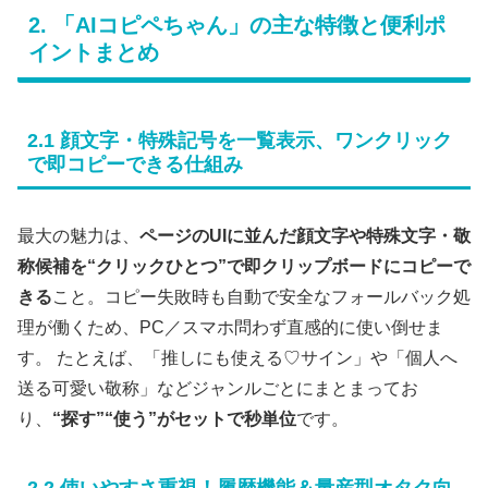
2. 「AIコピペちゃん」の主な特徴と便利ポ
イントまとめ
2.1 顔文字・特殊記号を一覧表示、ワンクリック
で即コピーできる仕組み
最大の魅力は、
ページのUIに並んだ顔文字や特殊文字・敬
称候補を“クリックひとつ”で即クリップボードにコピーで
きる
こと。コピー失敗時も自動で安全なフォールバック処
理が働くため、PC／スマホ問わず直感的に使い倒せま
す。 たとえば、「推しにも使える♡サイン」や「個人へ
送る可愛い敬称」などジャンルごとにまとまってお
り、
“探す”“使う”がセットで秒単位
です。
2.2 使いやすさ重視！履歴機能＆量産型オタク向