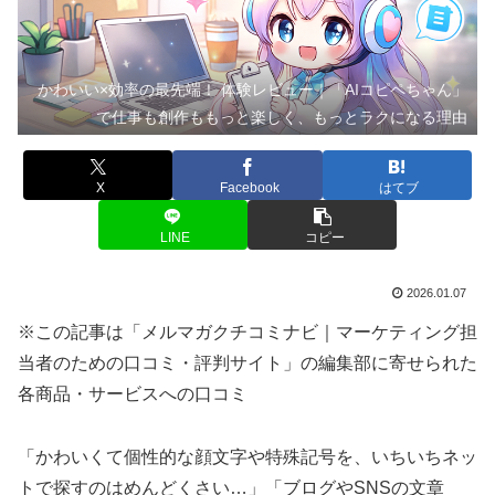
かわいい×効率の最先端！ 体験レビュー｜「AIコピペちゃん」
で仕事も創作ももっと楽しく、もっとラクになる理由
X
Facebook
はてブ
LINE
コピー
2026.01.07
※この記事は「メルマガクチコミナビ｜マーケティング担
当者のための口コミ・評判サイト」の編集部に寄せられた
各商品・サービスへの口コミ
「かわいくて個性的な顔文字や特殊記号を、いちいちネッ
トで探すのはめんどくさい…」「ブログやSNSの文章