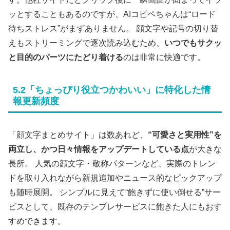
ッとすることもあるのですが、AIコピペちゃんは“ロード
待ちストレス”がまずありません。 顔文字や記号の切り替
えもストリーミングで逐次読み込むため、
いつでもサクッ
と目的のパーツにたどり着ける
のは非常に快適です。
5.2「ちょっぴり役立つかわいい」に特化した情
報更新頻度
「顔文字まとめサイト」は数あれど、
“可愛さと実用性”を
両立し、かつ日々情報をアップデートしている点
が大きな
長所。 人気の顔文字・敬称パターンなど、実際のトレン
ドを取り入れながら新規追加やニュース的なピックアップ
も随時展開。 シンプルに見えて“飽きずに使い倒せる”サー
ビスとして、既存のテンプレサービスに飽きた人にもおす
すめできます。