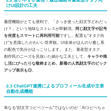
けUI設計の工夫
履歴機能がとても便利で、「さっき使った顔文字どれだっ
け？」という地味なストレスが即解消。
同じ顔文字や記号
を何度もスマートに再利用可能
ですし、配置も“オタク向
け”を意識したかわいい世界観。UI全体がほんのり癒し系
の配色で気分がほっこりします。 また、量産型オタク、
創作民のニーズを見抜いた細かな工夫として、
キャラや推
し活にぴったりな敬称まとめ、新着の人気顔文字のピック
アップ表示も◎
。
2.3 ChatGPT連携によるプロフィール生成や文章
自動生成機能
単なる“顔文字コピペツール”ではないのが「AIコピペちゃ