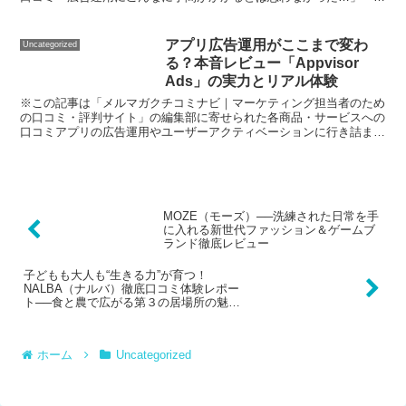
数媒体の管理がバラバラでレポート作成に毎回ヘトヘト…」...
アプリ広告運用がここまで変わ
Uncategorized
る？本音レビュー「Appvisor
Ads」の実力とリアル体験
※この記事は「メルマガクチコミナビ｜マーケティング担当者のため
の口コミ・評判サイト」の編集部に寄せられた各商品・サービスへの
口コミアプリの広告運用やユーザーアクティベーションに行き詰まり
感を感じていませんか？誰でも「上手く配信・分析したい」...
MOZE（モーズ）──洗練された日常を手
に入れる新世代ファッション＆ゲームブ
ランド徹底レビュー
子どもも大人も“生きる力”が育つ！
NALBA（ナルバ）徹底口コミ体験レポー
ト──食と農で広がる第３の居場所の魅力
とは
ホーム
Uncategorized