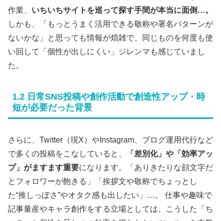
作業、
いちいちサイトを巡って探す手間が本当に面倒…。
しかも、「もっとうまく活用できる敬称や署名パターンが
ないかな」と思っても情報が煩雑で、同じものを何度も使
い回して「個性が出しにくい」ジレンマも感じていまし
た。
1.2 日常SNS投稿や創作活動で創造性アップ・時
短が必要だった背景
さらに、Twitter（現X）やInstagram、ブログ運用代行など
で多くの投稿をこなしていると、
「差別化」や「効率アッ
プ」がますます重要
になります。「ありきたりな顔文字だ
とフォロワーが飽きる」「挨拶文や敬称でちょっとし
た“推しっぽさ”やオタク感も出したい」…。 仕事や趣味で
記事量産やキャラ創作をする立場としては、こうした「ち