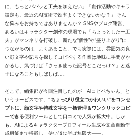
に、もっとパパッと工夫を加えたい」「創作活動やキャラ
設定も、最近のAI技術で効率よくできないかな？」 そん
な悩みをお持ちではありませんか？ SNSやブログ運営、
あるいはキャラクター創作の現場でも「ちょっとした一工
夫」がマンネリを打破し、新たな“個性”や“盛り上がり”に
つながるのは、よくあること。でも実際には、雰囲気の良
い顔文字や記号を探してコピペする作業は地味に手間がか
かるし、気づけば「さっき使った記号どこだっけ？」と迷
子になることもしばしば…。
そこで、編集部が今回注目したのが「AIコピペちゃん」と
いうサービスです。
“ちょっぴり役立つかわいい”をコンセ
プトに、顔文字や特殊文字を一括管理＆ワンクリックコピ
ーできる
便利ツールとして口コミで人気が拡大中。しか
も、AIによるキャラクタープロフィール生成や文章自動作
成機能まで搭載し、使い道は半ば無限大――。