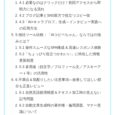
4.1 必要なのはクリックだけ！初回アクセスから即
戦力になる流れ
4.2 ブログ記事とSNS双方で役立つコピー技
4.3「AI×キャラプロフ」生成～インタビュー実践へ
の応用方法
5.他社ツール比較：「AIコピペちゃん」ならではの強
みとは？
5.1 操作スムーズなSPA構成 & 高速レスポンス体験
5.2「ちょっぴり役立つかわいい」に特化した情報
更新頻度
5.3 多用途（顔文字／プロフィール文／アスキーア
ート等）の汎用性
6.不満点＆気配りしたい注意事項―改善してほしい部
分も正直レビュー
6.1 自然言語処理精度＆テキスト加工時の見えない
記号問題
6.2 自動文章生成時の著作権・倫理課題、マナー意
識について