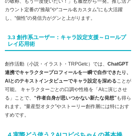
の敬称、もう一度使いたい！」も履歴から一発。推し活ア
カウント定番の“推敲”や“コール名カスタム”にも大活躍
し、“個性”の発信力がグンと上がります。
3.3 創作系ユーザー：キャラ設定支援～ロールプ
レイ応用術
創作活動（小説・イラスト・TRPGetc）では、
ChatGPT
連携でキャラクタープロフィールを一瞬で自作できたり、
AIとのテキストインタビューでキャラ設定を深める
ことが
可能。 キャラクターごとの口調や性格を「AIに演じさせ
る」ことで、
“作者自身が思いつかない新たな発想”
も得ら
れます。“量産型オタク”やストーリー創作層には特におす
すめです。
4.実際どう使う？AIコピペちゃんの基本操