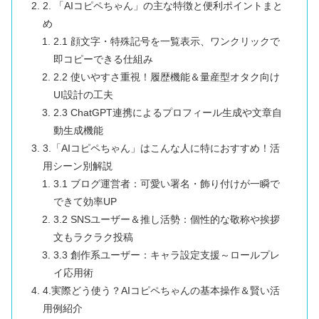
2. 「AIコピペちゃん」の主な特徴と便利ポイントまと
め
2.1 顔文字・特殊記号を一覧表示、ワンクリックで
即コピーできる仕組み
2.2 使いやすさ重視！履歴機能＆量産型オタク向け
UI設計の工夫
2.3 ChatGPT連携によるプロフィール生成や文章自
動生成機能
3.「AIコピペちゃん」はこんな人に特におすすめ！活
用シーン別解説
3.1 ブログ運営者：可愛い署名・飾り付けが一瞬で
できて効率UP
3.2 SNSユーザー＆推し活勢：個性的な敬称や挨拶
文もラクラク投稿
3.3 創作系ユーザー：キャラ設定支援～ロールプレ
イ応用術
4.実際どう使う？AIコピペちゃんの基本操作＆賢い活
用例紹介