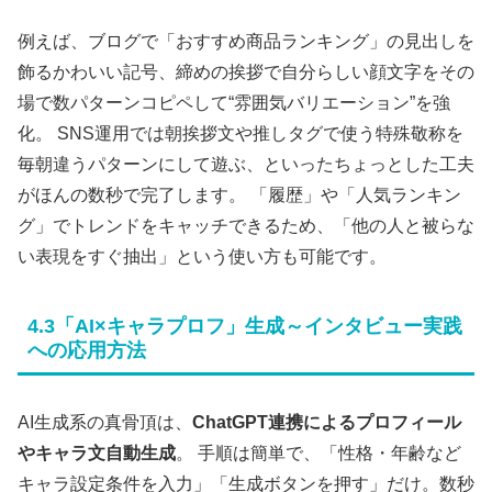
例えば、ブログで「おすすめ商品ランキング」の見出しを
飾るかわいい記号、締めの挨拶で自分らしい顔文字をその
場で数パターンコピペして“雰囲気バリエーション”を強
化。 SNS運用では朝挨拶文や推しタグで使う特殊敬称を
毎朝違うパターンにして遊ぶ、といったちょっとした工夫
がほんの数秒で完了します。 「履歴」や「人気ランキン
グ」でトレンドをキャッチできるため、「他の人と被らな
い表現をすぐ抽出」という使い方も可能です。
4.3「AI×キャラプロフ」生成～インタビュー実践
への応用方法
AI生成系の真骨頂は、
ChatGPT連携によるプロフィール
やキャラ文自動生成
。 手順は簡単で、「性格・年齢など
キャラ設定条件を入力」「生成ボタンを押す」だけ。数秒