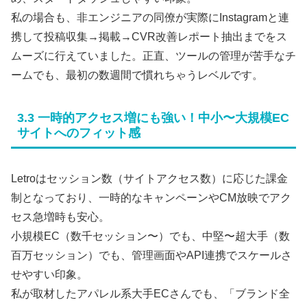
私の場合も、非エンジニアの同僚が実際にInstagramと連
携して投稿収集→掲載→CVR改善レポート抽出までをス
ムーズに行えていました。正直、ツールの管理が苦手なチ
ームでも、最初の数週間で慣れちゃうレベルです。
3.3 一時的アクセス増にも強い！中小〜大規模EC
サイトへのフィット感
Letroはセッション数（サイトアクセス数）に応じた課金
制となっており、一時的なキャンペーンやCM放映でアク
セス急増時も安心。
小規模EC（数千セッション〜）でも、中堅〜超大手（数
百万セッション）でも、管理画面やAPI連携でスケールさ
せやすい印象。
私が取材したアパレル系大手ECさんでも、「ブランド全