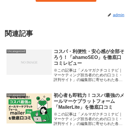
admin
関連記事
コスパ・利便性・安心感が全部そ
Uncategorized
ろう！「ahamoSEO」を徹底口
コミレビュー
※この記事は「メルマガクチコミナビ｜
マーケティング担当者のための口コミ・
評判サイト」の編集部に寄せられた各商
品・サービスへの口コミ「スマホ代をも
っと節約したい。でも通信速度やサポー
トでストレスを感じたくないし、できれ
初心者も即戦力！コスパ最強のメ
Uncategorized
ば海外でも自由に使いたい...
ールマーケプラットフォーム
「MailerLite」を徹底口コミ
※この記事は「メルマガクチコミナビ｜
マーケティング担当者のための口コミ・
評判サイト」の編集部に寄せられた各商
品・サービスへの口コミ「メルマガを始