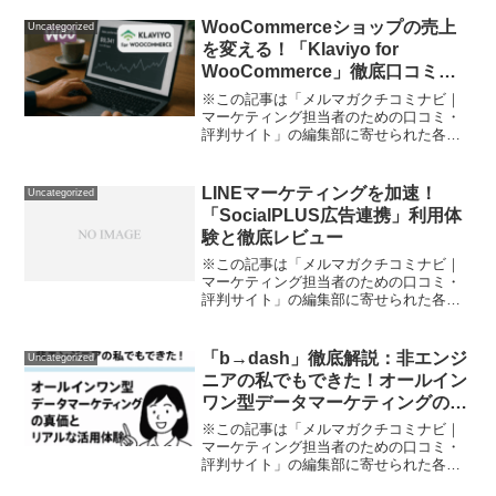
めたいけど、専門知識がなくて不安…」
「顧客に合わせた一斉メールや自動配信
WooCommerceショップの売上
Uncategorized
をしたいけど、どこから...
を変える！「Klaviyo for
WooCommerce」徹底口コミレ
ビュー
※この記事は「メルマガクチコミナビ｜
マーケティング担当者のための口コミ・
評判サイト」の編集部に寄せられた各商
品・サービスへの口コミ「ネットショッ
プの売上が伸び悩んでいる」「メルマガ
を配信してもレスポンスがいまいち…」
LINEマーケティングを加速！
Uncategorized
そんな悩み、ありませんか...
「SocialPLUS広告連携」利用体
験と徹底レビュー
※この記事は「メルマガクチコミナビ｜
マーケティング担当者のための口コミ・
評判サイト」の編集部に寄せられた各商
品・サービスへの口コミ「クッキー規制
で顧客データが思うように使えない…」
「SNS連携は便利と聞くが、セキュリテ
「b→dash」徹底解説：非エンジ
Uncategorized
ィや運用が心配…」「L...
ニアの私でもできた！オールイン
ワン型データマーケティングの真
価とリアルな活用体験
※この記事は「メルマガクチコミナビ｜
マーケティング担当者のための口コミ・
評判サイト」の編集部に寄せられた各商
品・サービスへの口コミ「複雑なデータ