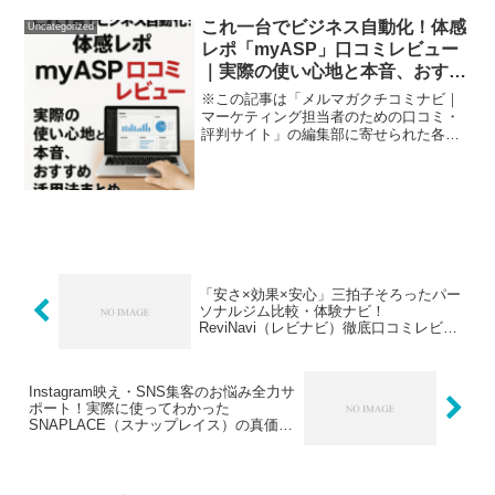
業務、プロのエンジニアに頼るしかな
い」「SaaS乱立で頭が痛い…」「MAツ
これ一台でビジネス自動化！体感
Uncategorized
ールが高機能すぎて挫折...
レポ「myASP」口コミレビュー
｜実際の使い心地と本音、おすす
め活用法まとめ
※この記事は「メルマガクチコミナビ｜
マーケティング担当者のための口コミ・
評判サイト」の編集部に寄せられた各商
品・サービスへの口コミ「月末のメルマ
ガ配信、顧客管理、決済、公式LINE運
用…やることが多すぎて追いつかな
い！」―そんな悩みを抱える...
「安さ×効果×安心」三拍子そろったパー
ソナルジム比較・体験ナビ！
ReviNavi（レビナビ）徹底口コミレビュ
ー
Instagram映え・SNS集客のお悩み全力サ
ポート！実際に使ってわかった
SNAPLACE（スナップレイス）の真価を
徹底口コミ