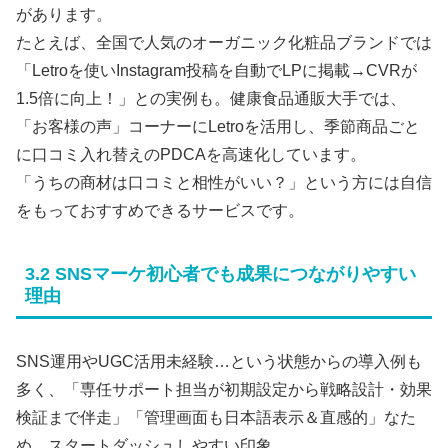
があります。
たとえば、全国で人気のオーガニック化粧品ブランドでは
「Letroを使いInstagram投稿を自動でLPに掲載→CVRが
1.5倍に向上！」との実例も。健康食品通販大手では、
「お客様の声」コーナーにLetroを活用し、季節商品ごと
に口コミ入れ替えのPDCAを高速化しています。
「うちの商材は口コミと相性がいい？」という方には自信
をもっておすすめできるサービスです。
3.2 SNSマーケ初心者でも成果につながりやすい
理由
SNS運用やUGC活用未経験…という状態からの導入例も
多く、「専任サポート担当が初期設定から戦略設計・効果
検証まで伴走」「管理画面も日本語表示＆直感的」なた
め、スタートダッシュしやすい印象。