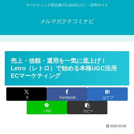
マーケティング担当者のための口コミ・評判サイト
メルマガクチコミナビ
売上・信頼・運用を一気に底上げ！
Letro（レトロ）で始める本格UGC活用
ECマーケティング
X
Facebook
はてブ
LINE
コピー
2026.03.05