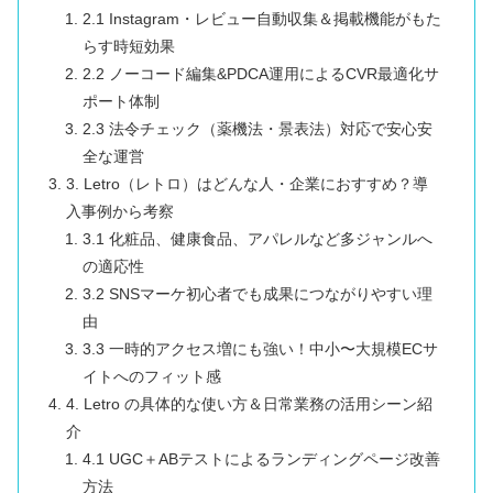
2.1 Instagram・レビュー自動収集＆掲載機能がもた
らす時短効果
2.2 ノーコード編集&PDCA運用によるCVR最適化サ
ポート体制
2.3 法令チェック（薬機法・景表法）対応で安心安
全な運営
3. Letro（レトロ）はどんな人・企業におすすめ？導
入事例から考察
3.1 化粧品、健康食品、アパレルなど多ジャンルへ
の適応性
3.2 SNSマーケ初心者でも成果につながりやすい理
由
3.3 一時的アクセス増にも強い！中小〜大規模ECサ
イトへのフィット感
4. Letro の具体的な使い方＆日常業務の活用シーン紹
介
4.1 UGC＋ABテストによるランディングページ改善
方法