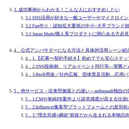
3. 成功事例からわかる！こんな人におすすめしたい
3.1 SNS活用が好きな一般ユーザーやマイクロイ
3.2 Fan作り・認知拡大重視の中小~大手ブランド
3.3 Japan Made/職人系プロダクトに関心ある方必見
4．公式アンバサダーになる方法と具体的活用シーン紹
4．1.【応募〜契約手続き】初めてでも安心ステッ
4．2.SNS投稿例、リアルイベント同行等—実際
4．3.BtoB用途／社内広報、団体普及活動…応用
5．他サービス・従来型施策との違い～ambassadr独自
5．1.CMや単純PR案件より訴求感度が高まる仕掛
5．2.Influencer集客型プラットフォームとの差別
5．3.”理念共感×継続”前提だから生まれる本物志