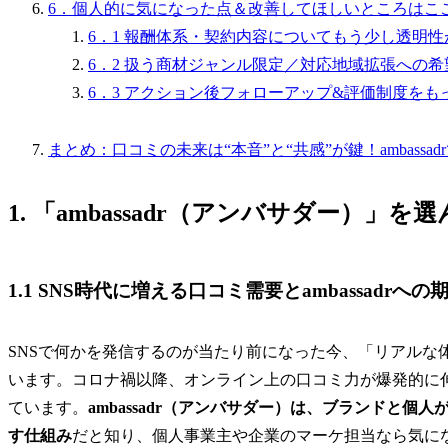
6．個人的に気になった点＆改善してほしいところはこ
6．1 報酬体系・契約内容についてもう少し透明性
6．2 扱う商材ジャンル限定／対応地域拡張への希
6．3 アクション後フォローアップ&評価制度を
まとめ：口コミの未来は“本音”と“共感”が鍵！ambassa
1. 「ambassadr（アンバサダー）
1.1 SNS時代に増える口コミ需要とambassadrへの
SNSで何かを発信するのが当たり前になった今、「リアルな
います。コロナ禍以降、オンライン上の口コミ力が爆発的に
ています。
ambassadr（アンバサダー）は、ブランドと
す仕組み
だと知り、個人事業主や企業のマーケ担当なら気に