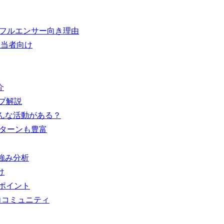
ンフルエンサー向き理由
担当者向け
介
プ解説
どんな活動がある？
パターンも豊富
の強み分析
け
化ポイント
向コミュニティ