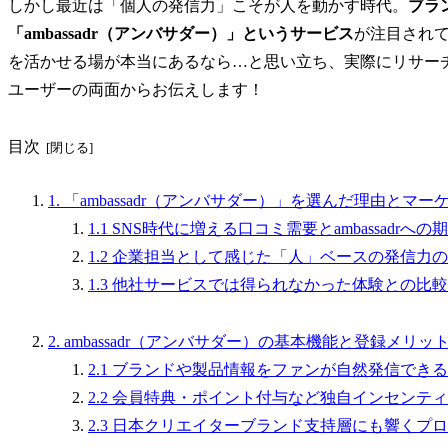
しかし最近は「個人の発信力」こそが人を動かす時代。
ブラ
「ambassadr（アンバサダー）」というサービス
が注目され
を活かせる場が本当にあるなら…と思い立ち、実際にリサー
ユーザーの両面からお伝えします！
目次
1. 「ambassadr（アンバサダー）」を選んだ理由とマ
1.1 SNS時代に増える口コミ需要とambassadrへの
1.2 企業担当として感じた「人」ベースの発信力
1.3 他社サービスでは得られなかった体験との比較
2. ambassadr（アンバサダー）の基本機能と登録メリッ
2.1 ブランドや製品情報をファンが自然発信でき
2.2 会員特典・ポイント付与など独自インセンテ
2.3 日本クリエイターブランド支持層にも響くプ