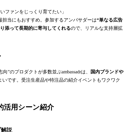
濃いファンをじっくり育てたい」
報担当にもおすすめ。参加するアンバサダーは
“単なる広告
寄り添って長期的に寄与してくれる
ので、リアルな支持層拡
見
物志向”のプロダクトが多数並ぶambassadrは、
国内ブランドや
よいです。受注生産品や特注品の紹介イベントもワクワク
的活用シーン紹介
プ解説