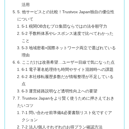
活用
5. 他サービスとの比較！Trustvox Japan独自の優位性
について
5-1 税関OB含むプロ集団ならではの法令順守力
5-2 手数料体系やレスポンス速度で比べてわかった
こと
5-3 地域密着×国際ネットワーク両立で選ばれている
理由
6. ここだけは改善希望…ユーザー目線で気になった点
6-1 電子署名処理待ち時間やサイト混雑時への課題
6-2 本社移転履歴多数だが情報整理が不足している
点
6-3 運営経路説明など透明性向上への要望
7. Trustvox Japanをより賢く使うために押さえておき
たいコツ
7-1 問い合わせ前準備&必要書類リスト化ですぐア
クション
7-2 法人/個人それぞれのお得プラン確認方法