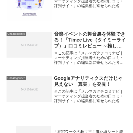
マーケティング担当者のための口コミ・
評判サイト」の編集部に寄せられた各商
品・サービスへの口コミ「海外にも販路
を広げたい」「もっと簡単におしゃれな
メルマガを作りたい」「他のメール配信
サービスを使ったけど、難...
音楽イベントの舞台裏を体験でき
Uncategorized
る！「Timee Live（タイミーライ
ブ）」口コミレビュー ～推し活
しながら賢くスキマバイト～
※この記事は「メルマガクチコミナビ｜
マーケティング担当者のための口コミ・
評判サイト」の編集部に寄せられた各商
品・サービスへの口コミ「好き」を仕事
にできるバイトは本当に実現できるの
か？今や副業・スキマバイト全盛時代。
Googleアナリティクスだけじゃ
Uncategorized
ですが、「どうせ単調なバイ...
見えない「真実」を発見！
※この記事は「メルマガクチコミナビ｜
マーケティング担当者のための口コミ・
評判サイト」の編集部に寄せられた各商
品・サービスへの口コミ「A/Bテストして
るけど結局“なぜCVが伸びない”のか分か
らない…」「ページ改善に何から手を付
ければ良いかわか...
「在宅ワークの救世主！進化系シート型