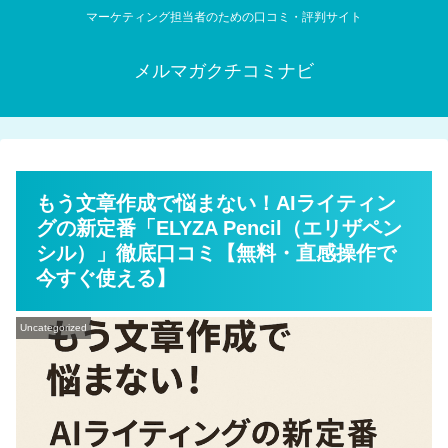
マーケティング担当者のための口コミ・評判サイト
メルマガクチコミナビ
もう文章作成で悩まない！AIライティン
グの新定番「ELYZA Pencil（エリザペン
シル）」徹底口コミ【無料・直感操作で
今すぐ使える】
Uncategorized