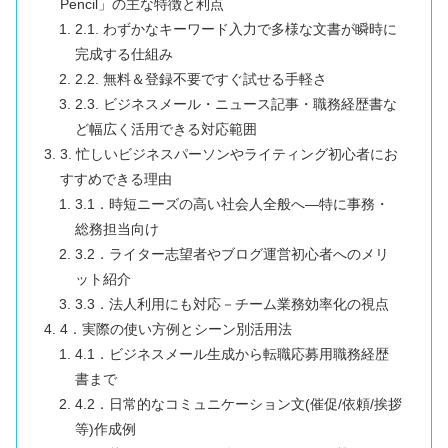
Pencil」の主な特徴と利点
2.1. わずかなキーワード入力で多様な文書が瞬時に
完成する仕組み
2.2. 無料＆登録不要ですぐ試せる手軽さ
2.3. ビジネスメール・ニュース記事・職務経歴書な
ど幅広く活用できる対応範囲
3. 忙しいビジネスパーソンやライティング初心者にお
すすめできる理由
3.1．時短ニーズの高い社会人全般へ―特に事務・
総務担当向け
3.2．ライター志望者やブログ運営初心者へのメリ
ット紹介
3.3．法人利用にも対応－チーム業務効率化の視点
4．実際の使い方例とシーン別活用法
4.1．ビジネスメール生成から転職応募用職務経歴
書まで
4.2．日常的なコミュニケーション文(催促/依頼/挨拶
等)作成例