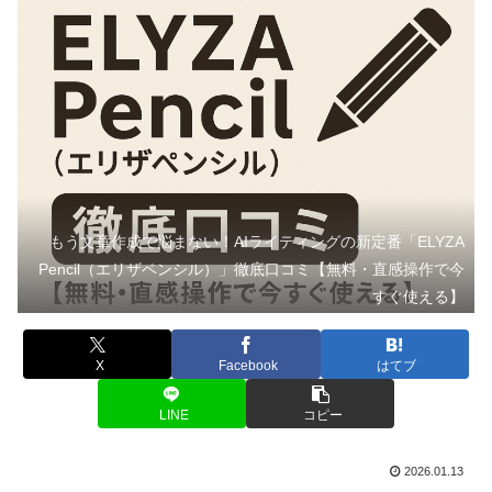
もう文章作成で悩まない！AIライティングの新定番「ELYZA
Pencil（エリザペンシル）」徹底口コミ【無料・直感操作で今
すぐ使える】
X
Facebook
はてブ
LINE
コピー
2026.01.13