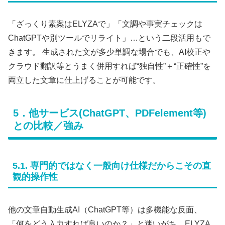
「ざっくり素案はELYZAで」「文調や事実チェックは
ChatGPTや別ツールでリライト」…という二段活用もで
きます。 生成された文が多少単調な場合でも、AI校正や
クラウド翻訳等とうまく併用すれば“独自性”＋“正確性”を
両立した文章に仕上げることが可能です。
5．他サービス(ChatGPT、PDFelement等)
との比較／強み
5.1. 専門的ではなく一般向け仕様だからこその直
観的操作性
他の文章自動生成AI（ChatGPT等）は多機能な反面、
「何をどう入力すれば良いのか？」と迷いがち。ELYZA