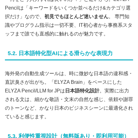
Pencilは「キーワードをいくつか並べるだけ&カテゴリ選
択だけ」なので、
初見でもほとんど迷いません
。 専門知
識やプログラム指示は一切不要、IT初心者から事務系スタ
ッフまで誰でも直感的に触れるのが魅力です。
5.2. 日本語特化型AIによる滑らかな表現力
海外発の自動生成ツールは、時に微妙な日本語の違和感・
直訳臭さが出がち。「ELYZA Brain」をベースにした
ELYZA Pencil/LLM for JPは
日本語特化設計
。実際に出力
される文は、細かな敬語・文末の自然な感じ、依頼や謝罪
のトーンなど、かなり日本のビジネスシーンに最適化され
ていると感じます。
5.3. 利便性重視設計（無料版あり・即利用可能）