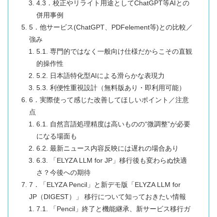
4.3．校正やリライト用途としてChatGPT等AIとの
併用事例
5．他サービス(ChatGPT、PDFelement等)との比較／
強み
5.1. 専門的ではなく一般向け仕様だからこその直観
的操作性
5.2. 日本語特化型AIによる滑らかな表現力
5.3. 利便性重視設計（無料版あり・即利用可能）
6．実際使って感じた改善してほしいポイント／注意
点
6.1. 自然言語処理精度は高いものの“微調整”が必要
になる場面も
6.2. 最新ニュース内容反映には遅れの場合あり
6.3. 「ELYZA LLM for JP」移行後も変わらぬ快適
さ？今後への期待
7．「ELYZA Pencil」と新デモ版「ELYZA LLM for
JP（DIGEST）」 移行について知っておきたい情報
7.1. 「Pencil」終了と機能継承、新サービス移行ガ