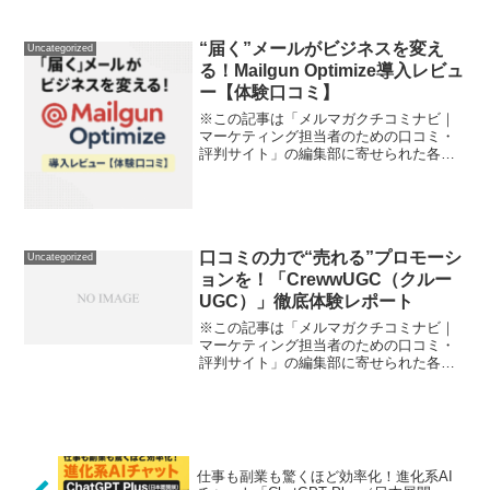
品・サービスへの口コミ経営者、個人事
業主、中小企業の営業担当者。 「顧客情
報が社内でバラバラ」「見込み顧客の管
“届く”メールがビジネスを変え
Uncategorized
理ができず、商談チャン...
る！Mailgun Optimize導入レビュ
ー【体験口コミ】
※この記事は「メルマガクチコミナビ｜
マーケティング担当者のための口コミ・
評判サイト」の編集部に寄せられた各商
品・サービスへの口コミ「せっかく配信
したメルマガやキャンペーンメール、き
ちんとお客様の受信箱に届いています
か？」 リストを頑張って増...
口コミの力で“売れる”プロモーシ
Uncategorized
ョンを！「CrewwUGC（クルー
UGC）」徹底体験レポート
※この記事は「メルマガクチコミナビ｜
マーケティング担当者のための口コミ・
評判サイト」の編集部に寄せられた各商
品・サービスへの口コミ現代のSNS時
代、広告だけでは物足りない、リアルな
声が「売れるプロモーション」には欠か
せない——。そんな悩みを...
仕事も副業も驚くほど効率化！進化系AI