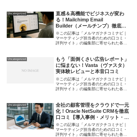
品・サービスへの口コミ「最近、自転車
やバイクのパーツ選びに迷っていません
か？」 動力パーツはなんとなく純正を使
直感＆高機能でビジネスが変わ
Uncategorized
っているけど… 「もう...
る！Mailchimp Email
Builder（メールチンプ）徹底レ
ビュー
※この記事は「メルマガクチコミナビ｜
マーケティング担当者のための口コミ・
評判サイト」の編集部に寄せられた各商
品・サービスへの口コミメールマーケテ
ィング、興味はあるけど「操作が面倒」
「デザインが難しい」「専門的な知識が
もう「面倒くさい広告レポート」
Uncategorized
ないから失敗しそう」…そ...
に悩まない！Vasta（ヴァスタ）
実体験レビューと本音口コミ
※この記事は「メルマガクチコミナビ｜
マーケティング担当者のための口コミ・
評判サイト」の編集部に寄せられた各商
品・サービスへの口コミ毎週・毎月の広
告レポート作成や、複数SNS/広告媒体の
管理で“もう限界…”と感じたことはありま
全社の顧客管理をクラウドで一元
Uncategorized
せんか？私自身、...
化！Oracle NetSuite CRMを徹底
口コミ【導入事例・メリット・辛
口レビューあり】
※この記事は「メルマガクチコミナビ｜
マーケティング担当者のための口コミ・
評判サイト」の編集部に寄せられた各商