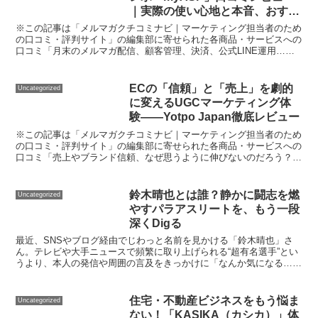
｜実際の使い心地と本音、おすす
め活用法まとめ
※この記事は「メルマガクチコミナビ｜マーケティング担当者のため
の口コミ・評判サイト」の編集部に寄せられた各商品・サービスへの
口コミ「月末のメルマガ配信、顧客管理、決済、公式LINE運用…や
ることが多すぎて追いつかない！」―そんな悩みを抱える...
ECの「信頼」と「売上」を劇的
Uncategorized
に変えるUGCマーケティング体
験――Yotpo Japan徹底レビュー
※この記事は「メルマガクチコミナビ｜マーケティング担当者のため
の口コミ・評判サイト」の編集部に寄せられた各商品・サービスへの
口コミ「売上やブランド信頼、なぜ思うように伸びないのだろう？」
ECサイト運営をしていると、SNS上の評価が気になった...
鈴木晴也とは誰？静かに闘志を燃
Uncategorized
やすパラアスリートを、もう一段
深くDigる
最近、SNSやブログ経由でじわっと名前を見かける「鈴木晴也」さ
ん。テレビや大手ニュースで頻繁に取り上げられる“超有名選手”とい
うより、本人の発信や周囲の言及をきっかけに「なんか気になる…」
と興味が湧いてくるタイプの人です。いわゆるバズの文脈...
住宅・不動産ビジネスをもう悩ま
Uncategorized
ない！「KASIKA（カシカ）」体