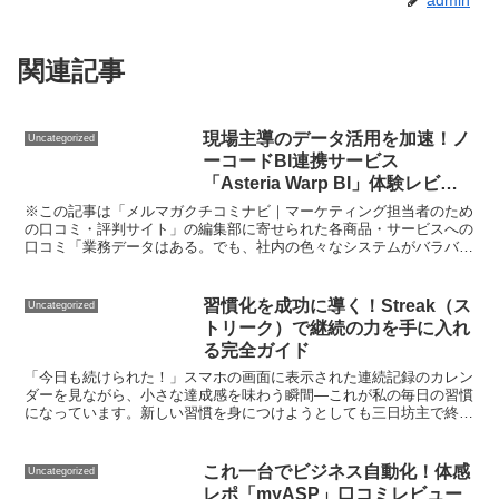
admin
関連記事
現場主導のデータ活用を加速！ノ
Uncategorized
ーコードBI連携サービス
「Asteria Warp BI」体験レビュ
ー
※この記事は「メルマガクチコミナビ｜マーケティング担当者のため
の口コミ・評判サイト」の編集部に寄せられた各商品・サービスへの
口コミ「業務データはある。でも、社内の色々なシステムがバラバラ
で、連携や可視化、分析がうまくできない…」 「分析やレ...
習慣化を成功に導く！Streak（ス
Uncategorized
トリーク）で継続の力を手に入れ
る完全ガイド
「今日も続けられた！」スマホの画面に表示された連続記録のカレン
ダーを見ながら、小さな達成感を味わう瞬間—これが私の毎日の習慣
になっています。新しい習慣を身につけようとしても三日坊主で終わ
ってしまう...そんな悩みを抱えていませんか？私もまさ...
これ一台でビジネス自動化！体感
Uncategorized
レポ「myASP」口コミレビュー