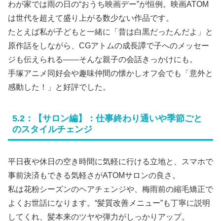
わが家では雨の日の“おうち映画デー”が恒例。映画ATOM
は世代を超えて盛り上がる数少ない作品です。
たとえば私が子どもと一緒に「昔は白黒だったんだよ」と
原作話をしながら、CGアトムの成長譚で子へのメッセー
ジも伝えられる――そんな親子の会話きっかけにも。
手塚アニメ同好会や趣味仲間の懐かしオフ会でも「意外と
感動した！」と好評でした。
5.2：【サロン編】：仕事終わり通いや季節ごと
のスタイルチェンジ
平日夜や休日の空き時間に気軽に行ける立地と、スマホで
事前決済もできる気軽さがATOMサロンの良さ。
私は花粉シーズンのヘアチェンジや、梅雨前の縮毛矯正で
よくお世話になります。“髪質改善メニュー”も丁寧に説明
してくれ、髪本来のツヤや弾力がしっかりアップ。