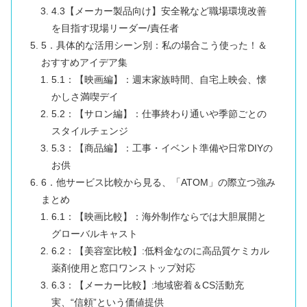
4.3【メーカー製品向け】安全靴など職場環境改善
を目指す現場リーダー/責任者
5．具体的な活用シーン別：私の場合こう使った！＆
おすすめアイデア集
5.1：【映画編】：週末家族時間、自宅上映会、懐
かしさ満喫デイ
5.2：【サロン編】：仕事終わり通いや季節ごとの
スタイルチェンジ
5.3：【商品編】：工事・イベント準備や日常DIYの
お供
6．他サービス比較から見る、「ATOM」の際立つ強み
まとめ
6.1：【映画比較】：海外制作ならでは大胆展開と
グローバルキャスト
6.2：【美容室比較】:低料金なのに高品質ケミカル
薬剤使用と窓口ワンストップ対応
6.3：【メーカー比較】:地域密着＆CS活動充
実、“信頼”という価値提供