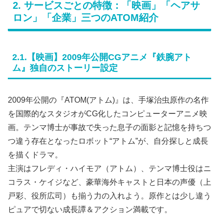
2. サービスごとの特徴：「映画」「ヘアサ
ロン」「企業」三つのATOM紹介
2.1.【映画】2009年公開CGアニメ『鉄腕アト
ム』独自のストーリー設定
2009年公開の『ATOM(アトム)』は、手塚治虫原作の名作
を国際的なスタジオがCG化したコンピューターアニメ映
画。テンマ博士が事故で失った息子の面影と記憶を持ちつ
つ違う存在となったロボット“アトム”が、自分探しと成長
を描くドラマ。
主演はフレディ・ハイモア（アトム）、テンマ博士役はニ
コラス・ケイジなど、豪華海外キャストと日本の声優（上
戸彩、役所広司）も揃う力の入れよう。原作とは少し違う
ピュアで切ない成長譚＆アクション満載です。