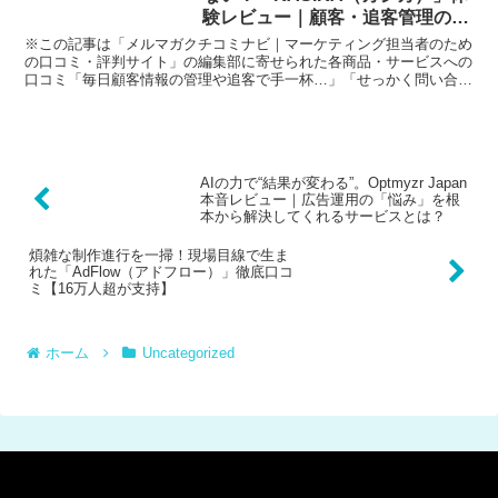
験レビュー｜顧客・追客管理の新
常識をあなたに
※この記事は「メルマガクチコミナビ｜マーケティング担当者のため
の口コミ・評判サイト」の編集部に寄せられた各商品・サービスへの
口コミ「毎日顧客情報の管理や追客で手一杯…」「せっかく問い合わ
せがあったのに、つい抜けが出てしまう…」住宅・不動産業...
AIの力で“結果が変わる”。Optmyzr Japan
本音レビュー｜広告運用の「悩み」を根
本から解決してくれるサービスとは？
煩雑な制作進行を一掃！現場目線で生ま
れた「AdFlow（アドフロー）」徹底口コ
ミ【16万人超が支持】
ホーム
Uncategorized