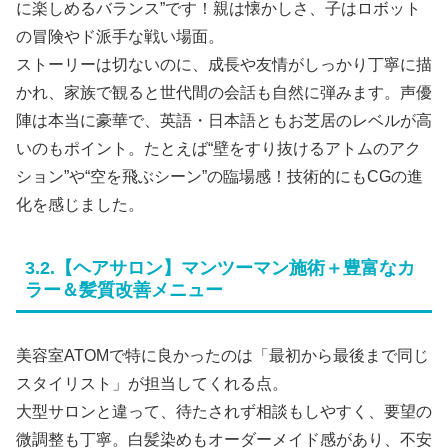
に楽しめるバランス”です！親は懐かしさ、子はロボット
の冒険やド派手な戦い場面。
ストーリーは切ないのに、成長や友情がしっかり丁寧に描
かれ、家族で観ると世代間の会話も自然に弾みます。声優
陣は本当に豪華で、英語・日本語ともお芝居のレベルが高
いのもポイント。たとえば“壁をすり抜けるアトムのアク
ション”や“空を飛ぶシーン”の臨場感！技術的にもCGの進
化を感じました。
3.2.【ヘアサロン】マンツーマン施術＋豊富なカ
ラー＆髪質改善メニュー
美容室ATOMで特に良かったのは「最初から最後まで同じ
スタイリスト」が担当してくれる点。
大型サロンと違って、待たされず相談もしやすく、要望の
微調整も丁寧。白髪染めもオーダーメイド感があり、不安