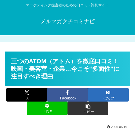
マーケティング担当者のための口コミ・評判サイト
メルマガクチコミナビ
三つのATOM（アトム）を徹底口コミ！
映画・美容室・企業…今こそ“多面性”に
注目すべき理由
X
Facebook
はてブ
LINE
コピー
2026.06.19