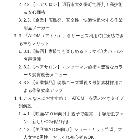
2.2.【ヘアサロン】明石市大久保町で評判！高技術
＆安心価格
2.3.【企業】広島発、安全性・快適性追求する作業
用品メーカー
3. 「ATOM（アトム）」各サービス利用時に実感でき
る主なメリット
3.1.【映画】家族でも楽しめるドラマ×迫力バトル×
名声優陣
3.2.【ヘアサロン】マンツーマン施術＋豊富なカラ
ー＆髪質改善メニュー
3.3.【企業製品】現場ニーズ重視＆最新素材採用に
よる作業効率アップ
4. こんな人におすすめ！「ATOM」を選ぶべきタイプ
別解説
4.1.【映画ATＯＭ向け】親子で鑑賞、手塚治虫ファ
ン、新しいCG作品好き
4.2.【美容室ATOM向け】ショートカット希望、大
人女性&男性、おしゃれ初心者もOK